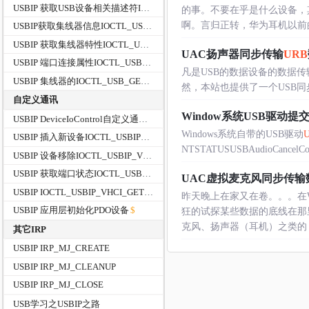
USBIP 获取USB设备相关描述符IOCTL_USB_GET_DESCRIPTOR_FROM_NODE_CONNECTION
的事。不要在乎是什么设备，
啊。言归正转，华为耳机以前的文
USBIP获取集线器信息IOCTL_USB_GET_HUB_INFORMATION_EX
USBIP 获取集线器特性IOCTL_USB_GET_HUB_CAPABILITIES_EX
UAC扬声器同步传输
URB
USBIP 端口连接属性IOCTL_USB_GET_PORT_CONNECTOR_PROPERTIES
凡是USB的数据设备的数据
USBIP 集线器的IOCTL_USB_GET_NODE_CONNECTION_DRIVERKEY_NAME/DirverKeyName
然，本站也提供了一个USB同
自定义通讯
Window系统USB驱动提
USBIP DeviceIoControl自定义通讯
Windows系统自带的USB驱动
USBIP 插入新设备IOCTL_USBIP_VHCI_PLUGIN_HARDWARE
NTSTATUSUSBAudioCancelComp
USBIP 设备移除IOCTL_USBIP_VHCI_UNPLUG_HARDWARE
USBIP 获取端口状态IOCTL_USBIP_VHCI_GET_PORTS_STATUS
UAC虚拟麦克风同步传输数
USBIP IOCTL_USBIP_VHCI_GET_IMPORTED_DEVICES
昨天晚上在家又在卷。。。在W
USBIP 应用层初始化PDO设备
狂的试探某些数据的底线在那里
克风、扬声器（耳机）之类的，都符
其它IRP
USBIP IRP_MJ_CREATE
USBIP IRP_MJ_CLEANUP
USBIP IRP_MJ_CLOSE
USB学习之USBIP之路