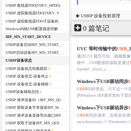
USBIP 集线器PDO(VDEV_HPDO)的初始化过程
USBIP 虚拟集线器FDO(VDEV_VHUB )的初始化
USBIP 设备投射原理
USBIP 虚拟集线器FDO子设备的管理
0 篇笔记
Windows内核USB配置描述符解析函数
IRP_MN_START_DEVICE
USBIP设备启动IRP_MN_START_DEVICE
UVC 等时传输中的
URB
_
USBIP启动设备IRP_MN_START_DEVICE
通过UVC规范可知，视频图像数
USBIP设备状态
核中，USB数据的读取是通过
USBIP 设备状态转换跟踪
typedef _Struct_s......
USBIP 设备状态-设备停止
Windows下USB驱动同步
USBIP 设备状态-设备移除
URB
和IRP类似，只不过一个应
USBIP设备移除总结
的Windows IRP请求发向下层目标
USBIP 请求设备ID（IRP_MN_QUERY_ID）
Windows下USB驱动异步
USBIP 获取设备字本描述IRP_MN_QUERY_DEVICE_TEXT
USBIP 请求设备直接导出接口IRP_MN_QUERY_INTERFACE
URB
有同步请求，也有异步请
asynchronously.//// Parameters:///
USBIP 获取子设备IRP_MN_QUERY_DEVICE_RELATIONS
USBIP 总线驱动上报子设备