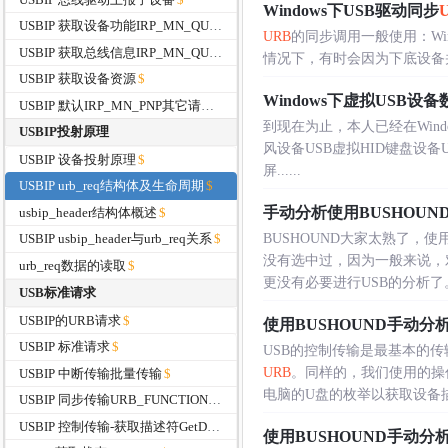
Windows下USB驱动同步
USBIP 获取设备功能IRP_MN_QUERY_CAPABILITIES
URB
的同步调用一般使用：Win
USBIP 获取总线信息IRP_MN_QUERY_BUS_INFORMATION
情况下，有时会因为下底设备并
USBIP 获取设备资源
Windows下虚拟USB
USBIP 默认IRP_MN_PNP其它请求
到现在为止，本人已经在Windo
USBIP投射原理
风设备USB虚拟HID键盘设备
USBIP 设备投射原理
屏......
USBIP urb_req结构体及生命周期
手动分析使用BUSHOU
usbip_header结构体概述
BUSHOUND大家太熟了，
USBIP usbip_header与urb_req关系
没有选中过，因为一般来说，对
urb_req数据的读取
更没有必要进行USB的分析了。本
USB标准请求
USBIP的URB请求
使用BUSHOUND手动分
USBIP 标准请求
USB的控制传输是最基本的传
URB
。同样的，我们使用的操作系
USBIP 中断传输批量传输
电脑的U盘的枚举以获取设备描述符
USBIP 同步传输URB_FUNCTION_ISOCH_TRANSFER
USBIP 控制传输-获取描述符GetDescriptor
使用BUSHOUND手动分