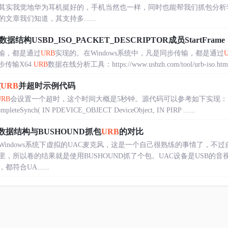
其实我觉地华为耳机挺好的，手机当然也一样，同时也能帮我们抓包分析
章我们知道，其支持多......
数据结构USBD_ISO_PACKET_DESCRIPTOR成员StartFrame
传输，都是通过
URB
实现的。在Windows系统中，凡是同步传输，都是通过
步传输X64
URB
数据在线分析工具：https://www.usbzh.com/tool/urb-iso.htm
交
URB
并超时示例代码
URB
会设置一个超时，这个时间大概是5秒钟。源代码可以参考如下实现：
leteSynch( IN PDEVICE_OBJECT DeviceObject, IN PIRP ......
据结构与BUSHOUND抓包
URB
的对比
indows系统下虚拟的UAC麦克风，这是一个自己很熟练的事情了，不
，所以卷的结果就是使用BUSHOUND抓了个包。UAC设备是USB的音
合UA......