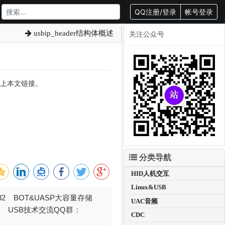
QQ注册/登录
帐号登录
usbip_header结构体概述
关注公众号
转载请附上本文链接。
分类导航
HID人机交互
Linux&USB
032 BOT&UASP大容量存储
UAC音频
376 USB技术交流QQ群：
CDC