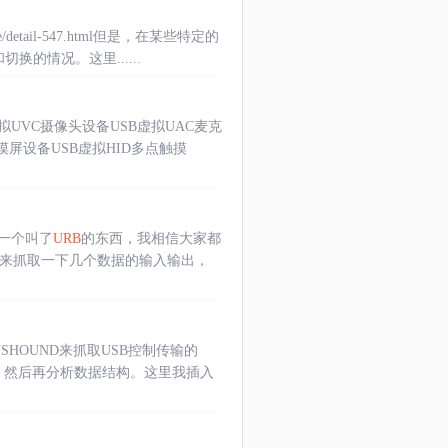
cle/detail-547.html但是，在某些特定的
的情况。这里......
虚拟UVC摄像头设备USB虚拟UAC麦克
摸屏设备USB虚拟HID多点触摸
有一个叫了
URB
的东西，我相信大家都
用来抓取一下几个数据的输入输出，
HOUND来抓取USB控制传输的
，然后再分析数据结构。这里我插入