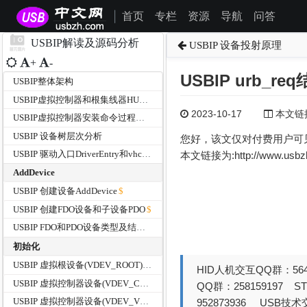
首页
专栏
资源
导航
问答
|
USBIP解读及源码分析
USBIP 设备投射原理
+
-
USBIP urb_
USBIP整体架构
USBIP虚拟控制器和根集线器HUB的设备信息分析
2023-10-17
本文链接为
USBIP虚拟控制器安装命令过程分析
USBIP 设备树层次分析
您好，该文仅对付费用户可
USBIP 驱动入口DriverEntry和vhci_driverUnload函数
本文链接为:http://www.usb
AddDevice
USBIP 创建设备AddDevice
USBIP 创建FDO设备和子设备PDO
USBIP FDO和PDO设备类型及结构体大小
初始化
USBIP 虚拟根设备(VDEV_ROOT)FDO的初始化过程
HID人机交互QQ群：564
USBIP 虚拟控制器设备(VDEV_CPDO)PDO的初始化过程
QQ群：258159197 
USBIP 虚拟控制器设备(VDEV_VHCI)FDO的初始化过程
952873936 USB技术交