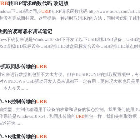
URB
转IRP请求函数代码-改进版
dows下USB驱动同步
URB
转IRP请求函数代码 http://www.usbzh.com/arti
没有完成而挂死。这里提供一种超时取消IRP的方法，同时考虑到了线和切换
设备数据的读写请求调试笔记
ws下确切来说是Windows10 x64下开发了以下USB虚拟USB设备：USB
USB虚拟HID鼠标设备USB虚拟HID键盘鼠标复合设备USB虚拟HID单点触
ND抓取同步传输的
URB
使用它来进行数据抓包那不太太方便。但在BUSHOUND的抓取配置项中，
WINDOWS USB驱动开发人员来说都不一定有用，更何况大家也只是
人今天......
析USB控制传输的
URB
输类型，控制传输适用于设备的枚举和设备的状态控制。我里我们使用BUS
统是Windows10 x64，和同步传输的
URB
抓包一样，我们先抓取数据
为......
析USB批量传输的
URB