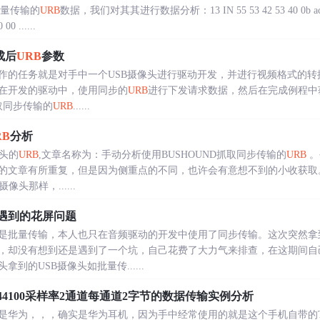
批量传输的
URB
数据，我们对其其进行数据分析：13 IN 55 53 42 53 40 0b ac 57
00 ......
成后
URB
参数
作的任务就是对手中一个USB摄像头进行驱动开发，并进行视频格式的转
在开发的驱动中，使用同步的
URB
进行下发请求数据，然后在完成例程中
取同步传输的
URB
......
RB
分析
头的
URB
,文章名称为：手动分析使用BUSHOUND抓取同步传输的
URB
。
的文章有所重复，但是因为侧重点的不同，也许会有意想不到的小收获取
头那样，......
4遇到的花屏问题
是批量传输，本人也只在音频驱动的开发中使用了同步传输。这次突然拿
，却没有想到还是遇到了一个坑，自己花费了大力气来排查，在这期间自
到的USB摄像头如批量传......
4100采样率2通道每通道2字节的数据传输实例分析
是华为，，，确实是华为耳机，因为手中经常使用的就是这个手机自带的TY