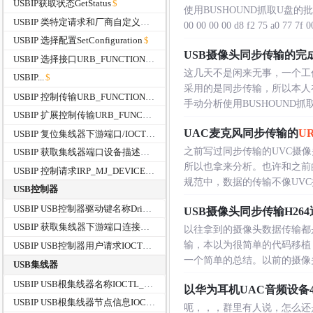
USBIP获取状态GetStatus
使用BUSHOUND抓取U盘的
USBIP 类特定请求和厂商自定义请求
00 00 00 00 d8 f2 75 a0 77 7f 00 
USBIP 选择配置SetConfiguration
USB摄像头同步传输的完
USBIP 选择接口URB_FUNCTION_SELECT_INTERFACE
这几天不是闲来无事，一个工
USBIP...
采用的是同步传输，所以本人
USBIP 控制传输URB_FUNCTION_CONTROL_TRANSFER
手动分析使用BUSHOUND抓
USBIP 扩展控制传输URB_FUNCTION_CONTROL_TRANSFER_EX
UAC麦克风同步传输的
U
USBIP 复位集线器下游端口/IOCTL_INTERNAL_USB_RESET_PORT
之前写过同步传输的UVC摄像
USBIP 获取集线器端口设备描述符IOCTL_USB_GET_DESCRIPTOR_FROM_NODE_CONNECTION
所以也拿来分析。也许和之前
USBIP 控制请求IRP_MJ_DEVICE_CONTROL
规范中，数据的传输不像UVC摄像
USB控制器
USBIP USB控制器驱动键名称DriverKeyName
USB摄像头同步传输H26
USBIP 获取集线器下游端口连接信息IOCTL_USB_GET_NODE_CONNECTION_INFORMATION
以往拿到的摄像头数据传输都
输，本以为很简单的代码移植
USBIP USB控制器用户请求IOCTL_USB_USER_REQUEST
一个简单的总结。以前的摄像头拿
USB集线器
USBIP USB根集线器名称IOCTL_USB_GET_ROOT_HUB_NAME
以华为耳机UAC音频设备4
USBIP USB根集线器节点信息IOCTL_USB_GET_NODE_INFORMATION
呃，，，群里有人说，怎么还