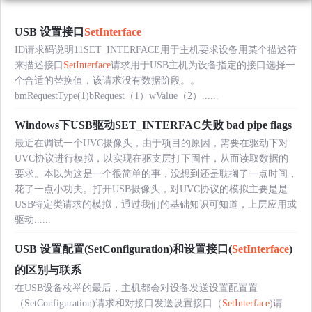
USB 设置接口
SetInterface
ID请求码说明11SET_INTERFACE用于主机要求设备用某个描述符
来描述接口
SetInterface
请求用于USB主机为设备指定的接口选择一
个合适的替换值，该请求没有数据阶段。。
bmRequestType(1)bRequest（1）wValue（2）......
Windows下USB驱动SET_INTERFAC失败 bad pipe flags
最近在调试一个UVC摄像头，由于项目的原因，需要在驱动下对
UVC协议进行模拟，以实现在驱支层打下固件，从而读取数据的
要求。本以为这是一个很简单的事，没想到还是耽搁了一点时间，
花了一点小功夫。打开USB摄像头，对UVC协议的模拟主要是是
USB特定类请求的模拟，通过我们的基础知识可知道，上层应用或
驱动......
USB 设置配置(SetConfiguration)和设置接口(
SetInterface
)
的区别与联系
在USB设备枚举的最后，主机都会对设备发送设置配置置
（SetConfiguration)请求和对接口发送设置接口（
SetInterface
)请