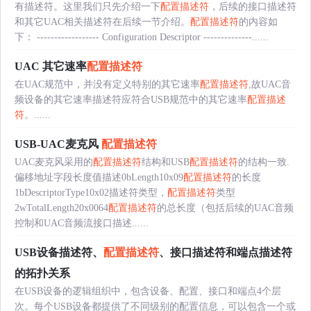
有描述符。这里我们只先介绍一下
配置描述符
，后续的接口描述符
和其它UAC相关描述符在后续一节介绍。
配置描述符
的内容如
下： ------------------ Configuration Descriptor --------------......
UAC 其它速率
配置描述符
在UAC规范中，并没有定义特别的其它速率
配置描述符
,故UAC音
频设备的其它速率描述符应符合USB规范中的其它速率
配置描述
符
。......
USB-UAC麦克风
配置描述符
UAC麦克风采用的
配置描述符
结构和USB
配置描述符
的结构一致.
偏移地址字段长度值描述0bLength10x09
配置描述符
的长度
1bDescriptorType10x02描述符类型，
配置描述符
类型
2wTotalLength20x0064
配置描述符
的总长度（包括后续的UAC音频
控制和UAC音频流接口描述......
USB设备描述符、
配置描述符
、接口描述符和端点描述符
的拓扑关系
在USB设备的逻辑组织中，包含设备、配置、接口和端点4个层
次。每个USB设备都提供了不同级别的配置信息，可以包含一个或