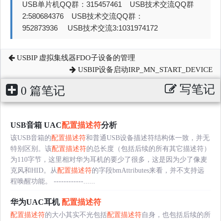
USB单片机QQ群：315457461 USB技术交流QQ群
2:580684376 USB技术交流QQ群：
952873936 USB技术交流3:1031974172
USBIP 虚拟集线器FDO子设备的管理
USBIP设备启动IRP_MN_START_DEVICE
写笔记
0 篇笔记
USB音箱 UAC
配置描述符
分析
该USB音箱的
配置描述符
和普通USB设备描述符结构体一致，并无
特别区别。该
配置描述符
的总长度（包括后续的所有其它描述符）
为110字节，这里相对华为耳机的要少了很多，这是因为少了像麦
克风和HID。从
配置描述符
的字段bmAttributes来看，并不支持远
程唤醒功能。 ------------......
华为UAC耳机
配置描述符
配置描述符
的大小其实不光包括
配置描述符
自身，也包括后续的所