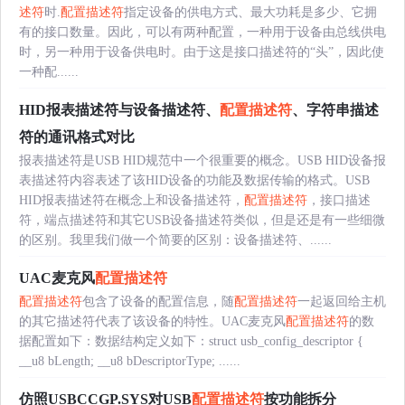
述符
时.
配置描述符
指定设备的供电方式、最大功耗是多少、它拥
有的接口数量。因此，可以有两种配置，一种用于设备由总线供电
时，另一种用于设备供电时。由于这是接口描述符的“头”，因此使
一种配......
HID报表描述符与设备描述符、
配置描述符
、字符串描述
符的通讯格式对比
报表描述符是USB HID规范中一个很重要的概念。USB HID设备报
表描述符内容表述了该HID设备的功能及数据传输的格式。USB
HID报表描述符在概念上和设备描述符，
配置描述符
，接口描述
符，端点描述符和其它USB设备描述符类似，但是还是有一些细微
的区别。我里我们做一个简要的区别：设备描述符、......
UAC麦克风
配置描述符
配置描述符
包含了设备的配置信息，随
配置描述符
一起返回给主机
的其它描述符代表了该设备的特性。UAC麦克风
配置描述符
的数
据配置如下：数据结构定义如下：struct usb_config_descriptor {
__u8 bLength; __u8 bDescriptorType; ......
仿照USBCCGP.SYS对USB
配置描述符
按功能拆分