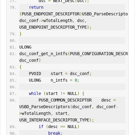
        dsc 
=
 NEXT_DESC
(
dsc
);
return
(
PUSB_ENDPOINT_DESCRIPTOR
)
USBD_ParseDescriptors
(
dsc_conf
->
wTotalLength
,
 dsc
,
USB_ENDPOINT_DESCRIPTOR_TYPE
);
}
ULONG
dsc_conf_get_n_intfs
(
PUSB_CONFIGURATION_DESCRIPT
dsc_conf
)
{
    PVOID    start 
=
 dsc_conf
;
    ULONG    n_intfs 
=
0
;
while
(
start 
!=
 NULL
)
{
        PUSB_COMMON_DESCRIPTOR    desc 
=
USBD_ParseDescriptors
(
dsc_conf
,
 dsc_conf
-
>
wTotalLength
,
 start
,
USB_INTERFACE_DESCRIPTOR_TYPE
);
if
(
desc 
==
 NULL
)
break
;