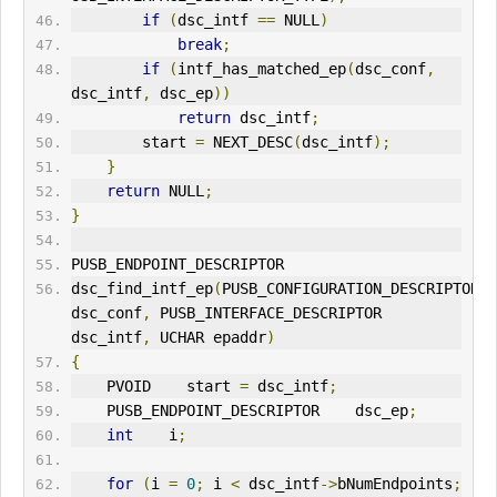
if
(
dsc_intf 
==
 NULL
)
break
;
if
(
intf_has_matched_ep
(
dsc_conf
,
dsc_intf
,
 dsc_ep
))
return
 dsc_intf
;
        start 
=
 NEXT_DESC
(
dsc_intf
);
}
return
 NULL
;
}
PUSB_ENDPOINT_DESCRIPTOR
dsc_find_intf_ep
(
PUSB_CONFIGURATION_DESCRIPTOR 
dsc_conf
,
 PUSB_INTERFACE_DESCRIPTOR 
dsc_intf
,
 UCHAR epaddr
)
{
    PVOID    start 
=
 dsc_intf
;
    PUSB_ENDPOINT_DESCRIPTOR    dsc_ep
;
int
    i
;
for
(
i 
=
0
;
 i 
<
 dsc_intf
->
bNumEndpoints
;