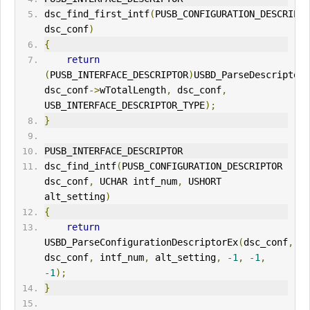
dsc_find_first_intf
(
PUSB_CONFIGURATION_DESCRIPTO
dsc_conf
)
{
return
(
PUSB_
IN
TERFACE_DESCRIPTOR
)
USBD_ParseDescriptors
dsc_conf
->
wTotalLength
,
 dsc_conf
,
USB_
IN
TERFACE_DESCRIPTOR_TYPE
);
}
PUSB_INTERFACE_DESCRIPTOR
dsc_find_intf
(
PUSB_CONFIGURATION_DESCRIPTOR 
dsc_conf
,
 UCHAR intf_num
,
 USHORT 
alt_setting
)
{
return
USBD_ParseConfigurationDescriptorEx
(
dsc_conf
,
dsc_conf
,
 intf_num
,
 alt_setting
,
-
1
,
-
1
,
-
1
);
}