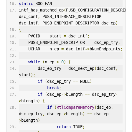
static
 BOOLEAN
intf_has_matched_ep
(
PUSB_CONFIGURATION_DESCRIPTO
dsc_conf
,
 PUSB_INTERFACE_DESCRIPTOR 
dsc_intf
,
 PUSB_ENDPOINT_DESCRIPTOR dsc_ep
)
{
    PVOID    start 
=
 dsc_intf
;
    PUSB_ENDPOINT_DESCRIPTOR    dsc_ep_try
;
    UCHAR    n_ep 
=
 dsc_intf
->
bNumEndpoints
;
while
(
n_ep 
>
0
)
{
        dsc_ep_try 
=
 dsc_next_ep
(
dsc_conf
,
start
);
if
(
dsc_ep_try 
==
 NULL
)
break
;
if
(
dsc_ep
->
bLength 
==
 dsc_ep_try
-
>
bLength
)
{
if
(
RtlCompareMemory
(
dsc_ep
,
dsc_ep_try
,
 dsc_ep
->
bLength
)
==
 dsc_ep
-
>
bLength
)
return
 TRUE
;