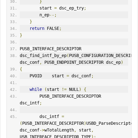
}
        start 
=
 dsc_ep_try
;
        n_ep
--;
}
return
 FALSE
;
}
PUSB_INTERFACE_DESCRIPTOR
dsc_find_intf_by_ep
(
PUSB_CONFIGURATION_DESCRIPTO
dsc_conf
,
 PUSB_ENDPOINT_DESCRIPTOR dsc_ep
)
{
    PVOID    start 
=
 dsc_conf
;
while
(
start 
!=
 NULL
)
{
        PUSB_INTERFACE_DESCRIPTOR    
dsc_intf
;
        dsc_intf 
=
(
PUSB_INTERFACE_DESCRIPTOR
)
USBD_ParseDescriptors
dsc_conf
->
wTotalLength
,
 start
,
USB_INTERFACE_DESCRIPTOR_TYPE
);