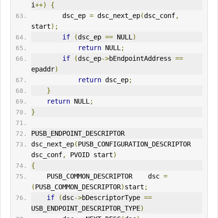
i
++)
{
        dsc_ep 
=
 dsc_next_ep
(
dsc_conf
,
start
);
if
(
dsc_ep 
==
 NULL
)
return
 NULL
;
if
(
dsc_ep
->
bEndpointAddress 
==
epaddr
)
return
 dsc_ep
;
}
return
 NULL
;
}
PUSB_ENDPOINT_DESCRIPTOR
dsc_next_ep
(
PUSB_CONFIGURATION_DESCRIPTOR 
dsc_conf
,
 PVOID start
)
{
    PUSB_COMMON_DESCRIPTOR    dsc 
=
(
PUSB_COMMON_DESCRIPTOR
)
start
;
if
(
dsc
->
bDescriptorType 
==
USB_ENDPOINT_DESCRIPTOR_TYPE
)