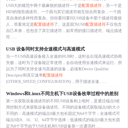
USB大的规范中两个最麻烦的描述符一个是
配置描述符
，另一个是
HID的报告描述符。一个因与其它描述符相互组合而复杂，一个因
其自身的多样性而复杂。但你要问要问USB设备中那个描述符最烦
人，答案肯定是
配置描述符
了。这是因为USB
配置描述符
不仅包含
自己本身，也包含了其它描述符，如常用的接口描述符、端点描述
符......
USB 设备同时支持全速模式与高速模式
当一个USB高速设备接入全速的HUB时，这时会出现高速模式协商
失败，这时为了设备能正常使用，会自动使用全速模式来运行。所
以为了同时支持全速与高速的设备，必须有Device Qualifier
Descriptor和其它速率
配置描述符
(OTHER_SPEED_CONFIGURATION)，用于描述全速......
Windows和Linux不同主机下USB设备枚举过程中的差别
第一次获取设备描述符的不同USB设备刚上电时，是通过端点0使
用控制方式来获取设备描述符。不同的设备模式获取端点0的大小
不同的：高速模式的端点0最大包长固定为64个字节；全速模式可
端点0在8、16、32、64字节中选择；低速模式的端点0最大包长固
定为8个字节由于USB主机和USB设备第一次通讯时......