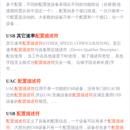
多个配置，不同的配置使设备表现出不同的功能组合（在探测/连
接期间需从其中选定一个），配置由多个接口组成。一次只能有一
个配置是活动的。大多数的设备只有一个配置和一个接口，当一个
设备......
USB 其它速率
配置描述符
其它速率
配置描述符
(OTHER_SPEED_CONFIGURATION)。其它
速率
配置描述符
与设备限定描述符（Device Qualifier Descriptor）
配合使用， 当工作在其他速度下时使用， 除了描述符类型， 其他
字段含义格式与
配置描述符
完全一致。 位移字段名称长度(字
节......
UAC
配置描述符
UAC
配置描述符
仅用于单一功能的USB设备，没有专门的UAC特
定的
配置描述符
,所以UAC音频设备的
配置描述符
应满足通用USB
设备的
配置描述符
规范。......
USB
配置描述符
配置描述符
定义了设备的配置信息，一个设备可以有多个
配置描述
符
。大部分的USB设备只有一个配置描这符，设备存在多个
配置描