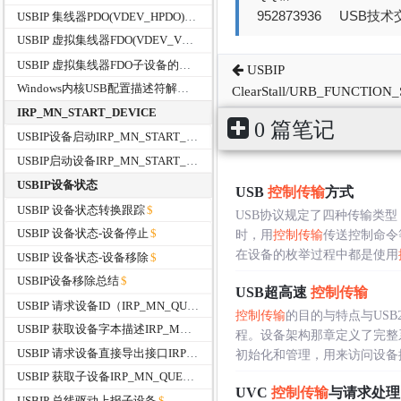
952873936 USB技术交
USBIP 集线器PDO(VDEV_HPDO)的初始化过程
USBIP 虚拟集线器FDO(VDEV_VHUB )的初始化
USBIP 虚拟集线器FDO子设备的管理
USBIP
Windows内核USB配置描述符解析函数
ClearStall/URB_FUNCTIO
IRP_MN_START_DEVICE
0 篇笔记
USBIP设备启动IRP_MN_START_DEVICE
USBIP启动设备IRP_MN_START_DEVICE
USBIP设备状态
USB
控制传输
方式
USBIP 设备状态转换跟踪
USB协议规定了四种传输类型
USBIP 设备状态-设备停止
时，用
控制传输
传送控制命令
在设备的枚举过程中都是使用
USBIP 设备状态-设备移除
USBIP设备移除总结
USB超高速
控制传输
USBIP 请求设备ID（IRP_MN_QUERY_ID）
控制传输
的目的与特点与US
USBIP 获取设备字本描述IRP_MN_QUERY_DEVICE_TEXT
程。设备架构那章定义了完整
USBIP 请求设备直接导出接口IRP_MN_QUERY_INTERFACE
初始化和管理，用来访问设备描述
USBIP 获取子设备IRP_MN_QUERY_DEVICE_RELATIONS
UVC
控制传输
与请求处理
USBIP 总线驱动上报子设备