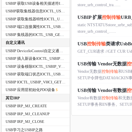
USBIP 获取USB设备相关描述符IOCTL_USB_GET_DESCRIPTOR_FROM_NODE_CONNECTION
store_urb_control_tra......
USBIP获取集线器信息IOCTL_USB_GET_HUB_INFORMATION_EX
USBIP 扩展
控制传输
URB
USBIP 获取集线器特性IOCTL_USB_GET_HUB_CAPABILITIES_EX
static NTSTATUSstore_urbr_s
USBIP 端口连接属性IOCTL_USB_GET_PORT_CONNECTOR_PROPERTIES
store_urb_control_......
USBIP 集线器的IOCTL_USB_GET_NODE_CONNECTION_DRIVERKEY_NAME/DirverKeyName
自定义通讯
USB
控制传输
类请求UsbBu
USBIP DeviceIoControl自定义通讯
GET_CUR请求 //GET CUR UsbBuil
USBIP 插入新设备IOCTL_USBIP_VHCI_PLUGIN_HARDWARE
USB传输 Vendor无数据
控
USBIP 设备移除IOCTL_USBIP_VHCI_UNPLUG_HARDWARE
Vendor无数据
控制传输
和US
USBIP 获取端口状态IOCTL_USBIP_VHCI_GET_PORTS_STATUS
SETUP令牌包DATA0ACKIN事
USBIP IOCTL_USBIP_VHCI_GET_IMPORTED_DEVICES
USBIP 应用层初始化PDO设备
USB传输 Vendor有数据
控
其它IRP
Vendor有数据
控制传输
和无数
SETUP事务和IN事务。SETUP
USBIP IRP_MJ_CREATE
USBIP IRP_MJ_CLEANUP
USBIP IRP_MJ_CLOSE
USB学习之USBIP之路