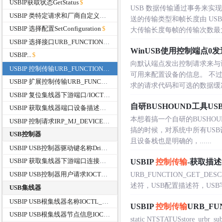
USBIP获取状态GetStatus
USB 数据传输通过事务来
USBIP 类特定请求和厂商自定义请求
送的传输类型和帧长度由 US
USBIP 选择配置SetConfiguration
大传输长度每帧的传输次数最大理.
USBIP 选择接口URB_FUNCTION_SELECT_INTERFACE
WinUSB使用控制端点0
USBIP...
向默认端点发出控制请求来与
USBIP 控制传输URB_FUNCTION_CONTROL_TRANSFER
可用来配置设备的信息。 不
USBIP 扩展控制传输URB_FUNCTION_CONTROL_TRANSFER_EX
求的请求代码和可选的数据缓冲区。
USBIP 复位集线器下游端口/IOCTL_INTERNAL_USB_RESET_PORT
自研BUSHOUND工具USB
USBIP 获取集线器端口设备描述符IOCTL_USB_GET_DESCRIPTOR_FROM_NODE_CONNECTION
本想着搞一个自研的BUSHOUND
USBIP 控制请求IRP_MJ_DEVICE_CONTROL
搞的时候，对系统中所有US
USB控制器
且设备栈也是明确的，......
USBIP USB控制器驱动键名称DriverKeyName
USBIP 获取集线器下游端口连接信息IOCTL_USB_GET_NODE_CONNECTION_INFORMATION
USBIP
控制传输
-获取描述符G
USBIP USB控制器用户请求IOCTL_USB_USER_REQUEST
URB_FUNCTION_GET_
述符，USB配置描述符，USB字符串描述
USB集线器
USBIP USB根集线器名称IOCTL_USB_GET_ROOT_HUB_NAME
USBIP
控制传输
URB_FU
USBIP USB根集线器节点信息IOCTL_USB_GET_NODE_INFORMATION
static NTSTATUSstore_urbr_su