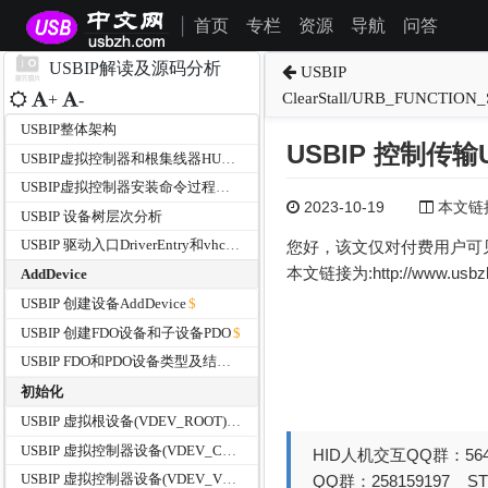
首页
专栏
资源
导航
问答
|
USBIP解读及源码分析
USBIP
ClearStall/URB_FUNCTIO
+
-
USBIP整体架构
USBIP 控制传输U
USBIP虚拟控制器和根集线器HUB的设备信息分析
USBIP虚拟控制器安装命令过程分析
2023-10-19
本文链接为
USBIP 设备树层次分析
USBIP 驱动入口DriverEntry和vhci_driverUnload函数
您好，该文仅对付费用户可
本文链接为:http://www.usb
AddDevice
USBIP 创建设备AddDevice
USBIP 创建FDO设备和子设备PDO
USBIP FDO和PDO设备类型及结构体大小
初始化
USBIP 虚拟根设备(VDEV_ROOT)FDO的初始化过程
USBIP 虚拟控制器设备(VDEV_CPDO)PDO的初始化过程
HID人机交互QQ群：564
USBIP 虚拟控制器设备(VDEV_VHCI)FDO的初始化过程
QQ群：258159197 