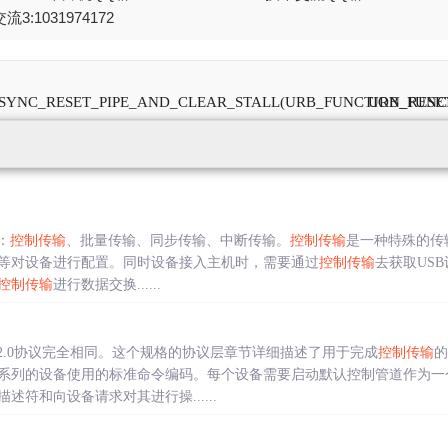
流3:1031974172
N_SYNC_RESET_PIPE_AND_CLEAR_STALL(URB_FUNCTION_RESET
URB_FUNC
：
控制传输
、批量传输、同步传输、中断传输。
控制传输
是一种特殊的传
等对设备进行配置。同时设备接入主机时，需要通过
控制传输
去获取US
控制传输
进行数据交换......
B2.0协议完全相同。这个规格的协议层章节详细描述了用于完成
控制传输
的
系列的设备使用的标准命令编码。每个设备需要启动默认控制管道作为一
符和向设备请求对其进行操......