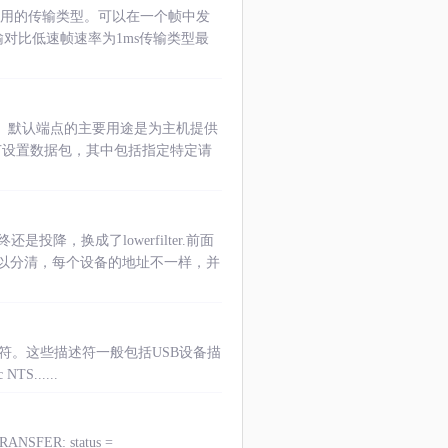
使用的传输类型。可以在一个帧中发
对比低速帧速率为1ms传输类型最
。 默认端点的主要用途是为主机提供
节设置数据包，其中包括指定特定请
投降，换成了lowerfilter.前面
以分清，每个设备的地址不一样，并
关的描述符。这些描述符一般包括USB设备描
S......
TRANSFER: status =