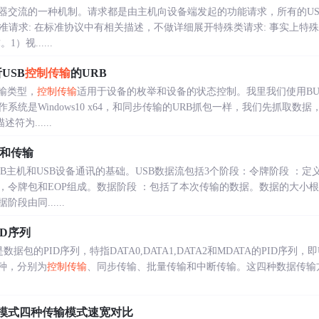
器交流的一种机制。请求都是由主机向设备端发起的功能请求，所有的US
。标准请求: 在标准协议中有相关描述，不做详细展开特殊类请求: 事实上
视......
USB
控制传输
的URB
输类型，
控制传输
适用于设备的枚举和设备的状态控制。我里我们使用BUS
系统是Windows10 x64，和同步传输的URB抓包一样，我们先抓取
为......
务和传输
SB主机和USB设备通讯的基础。USB数据流包括3个阶段：令牌阶段 ：
，令牌包和EOP组成。数据阶段 ：包括了本次传输的数据。数据的大小
段由同......
ID序列
数据包的PID序列，特指DATA0,DATA1,DATA2和MDATA的PID序
种，分别为
控制传输
、同步传输、批量传输和中断传输。这四种数据传输
高速模式四种传输模式速宽对比