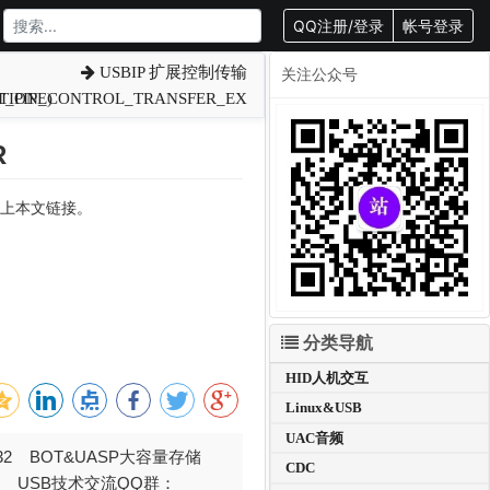
QQ注册/登录
帐号登录
USBIP 扩展控制传输
关注公众号
_PIPE)
TION_CONTROL_TRANSFER_EX
R
转载请附上本文链接。
分类导航
HID人机交互
Linux&USB
UAC音频
032 BOT&UASP大容量存储
CDC
376 USB技术交流QQ群：