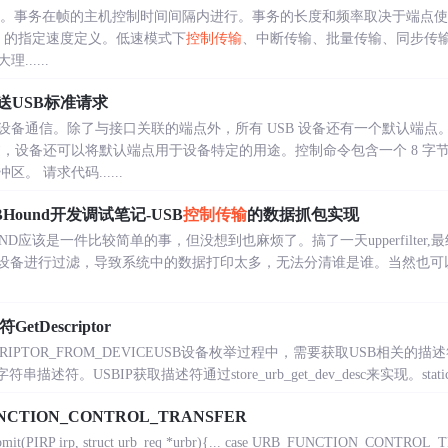
实现。事务在帧的主机控制时间间隔内进行。事务的长度和频率取决于端点
B 的指定速度定义。低速模式下
控制传输
、中断传输、批量传输、同步传输
.....
发送USB标准请求
设备通信。除了与接口关联的端点外，所有 USB 设备还有一个默认端点
过，设备还可以将默认端点用于设备特定的用途。控制命令包含一个 8 字
 请求代码......
Hound开发调试笔记-USB
控制传输
的数据抓包实现
应该是一件比较简单的事，但没想到也麻烦了。搞了一天upperfilter,最终还是
B设备进行过滤，导致系统中的数据打印太多，无法分清谁是谁。当然也可
etDescriptor
DESCRIPTOR_FROM_DEVICEUSB设备枚举过程中，需要获取USB相
符。USBIP获取描述符通过store_urb_get_dev_desc来实现。static NT
NCTION_CONTROL_TRANSFER
bmit(PIRP irp, struct urb_req *urbr){... case URB_FUNCTION_CONTROL_