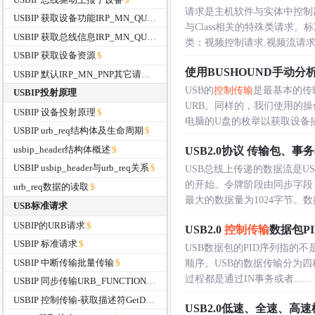
请求是主机软件与实体中控制
USBIP 获取设备功能IRP_MN_QUERY_CAPABILITIES
与Class相关的特殊类请求
USBIP 获取总线信息IRP_MN_QUERY_BUS_INFORMATION
类：视频控制请求.视频流请求。1）
USBIP 获取设备资源
使用BUSHOUND手动分析
USBIP 默认IRP_MN_PNP其它请求
USB的
控制传输
是最基本的传
USBIP投射原理
URB。同样的，我们使用的操作
USBIP 设备投射原理
电脑的U盘的枚举以获取设备描述符
USBIP urb_req结构体及生命周期
usbip_header结构体概述
USB2.0协议 传输包、事
USBIP usbip_header与urb_req关系
USB总线上传递的数据流是U
的开始。令牌阶段由同步字段
urb_req数据的读取
最大的数据量为1024字节。数据阶
USB标准请求
USBIP的URB请求
USB2.0
控制传输
数据包P
USBIP 标准请求
USB数据包的PID序列指的不是
USBIP 中断传输批量传输
顺序。USB的数据传输分为四
过程都是通过IN事务或者......
USBIP 同步传输URB_FUNCTION_ISOCH_TRANSFER
USBIP 控制传输-获取描述符GetDescriptor
USB2.0低速、全速、