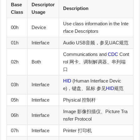
Base
Descriptor
Description
Class
Usage
Use class information in the Inte
00h
Device
rface Descriptors
01h
Interface
Audio USB音频，参见UAC规范
Communications and
CDC
Cont
02h
Both
rol 网卡、调制解调器、串列端
口
HID
(Human Interface Devic
03h
Interface
e)，键盘、鼠标 参见
HID
规范
05h
Interface
Physical 控制杆
Image 影像扫描仪、Picture Tra
06h
Interface
nsfer Protocol
07h
Interface
Printer 打印机