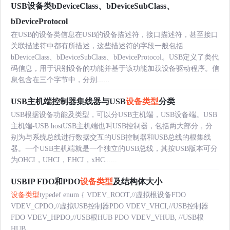
USB设备类bDeviceClass、bDeviceSubClass、
bDeviceProtocol
在USB的设备类信息在USB的设备描述符，接口描述符，甚至接口
关联描述符中都有所描述，这些描述符的字段一般包括
bDeviceClass、bDeviceSubClass、bDeviceProtocol。USB定义了类代
码信息，用于识别设备的功能并基于该功能加载设备驱动程序。信
息包含在三个字节中，分别......
USB主机端控制器集线器与USB
设备类型
分类
USB根据设备功能及类型，可以分USB主机端，USB设备端。USB
主机端-USB hostUSB主机端也叫USB控制器，包括两大部分，分
别为与系统总线进行数据交互的USB控制器和USB总线的根集线
器。一个USB主机端就是一个独立的USB总线，其按USB版本可分
为OHCI，UHCI，EHCI，xHC......
USBIP FDO和PDO
设备类型
及结构体大小
设备类型
typedef enum { VDEV_ROOT,//虚拟根设备FDO
VDEV_CPDO,//虚拟USB控制器PDO VDEV_VHCI,//USB控制器
FDO VDEV_HPDO,//USB根HUB PDO VDEV_VHUB, //USB根
HUB......