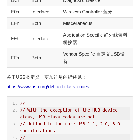
DCh
Both
Diagnostic Device
E0h
Interface
Wireless Controller 蓝牙
EFh
Both
Miscellaneous
Application Specific 红外线资料
FEh
Interface
桥接器
Vendor Specific 自定义USB设
FFh
Both
备
关于USB类定义，更加详尽的描述见：
https://www.usb.org/defined-class-codes
//
// With the exception of the HUB device 
class, USB class codes are not
// defined in the core USB 1.1, 2.0, 3.0 
specifications.
//