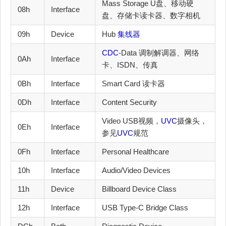
Mass Storage U盘、移动硬
08h
Interface
盘、存储卡读卡器、数字相机
09h
Device
Hub
集线器
CDC
-Data 调制解调器、网络
0Ah
Interface
卡、ISDN、传真
0Bh
Interface
Smart Card 读卡器
0Dh
Interface
Content Security
Video USB视频，
UVC
摄像头，
0Eh
Interface
参见
UVC
规范
0Fh
Interface
Personal Healthcare
10h
Interface
Audio/Video Devices
11h
Device
Billboard Device Class
12h
Interface
USB Type-C Bridge Class