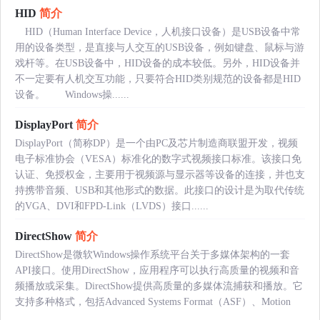
HID
简介
HID（Human Interface Device，人机接口设备）是USB设备中常
用的设备类型，是直接与人交互的USB设备，例如键盘、鼠标与游
戏杆等。在USB设备中，HID设备的成本较低。另外，HID设备并
不一定要有人机交互功能，只要符合HID类别规范的设备都是HID
设备。 Windows操......
DisplayPort
简介
DisplayPort（简称DP）是一个由PC及芯片制造商联盟开发，视频
电子标准协会（VESA）标准化的数字式视频接口标准。该接口免
认证、免授权金，主要用于视频源与显示器等设备的连接，并也支
持携带音频、USB和其他形式的数据。此接口的设计是为取代传统
的VGA、DVI和FPD-Link（LVDS）接口......
DirectShow
简介
DirectShow是微软Windows操作系统平台关于多媒体架构的一套
API接口。使用DirectShow，应用程序可以执行高质量的视频和音
频播放或采集。DirectShow提供高质量的多媒体流捕获和播放。它
支持多种格式，包括Advanced Systems Format（ASF）、Motion
......