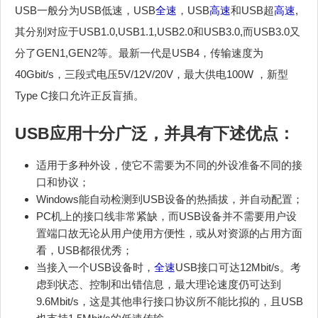
USB一般分为USB低速，USB
全速
，USB
高速
和USB超
高速
,
其分别对应于USB1.0,USB1.1,USB2.0和USB3.0,而USB3.0又
分了GEN1,GEN2等。最新一代是USB4，传输速度为
40Gbit/s，三段式电压5V/12V/20V，最大供电100W ，新型
Type C接口允许正反盲插。
USB应用十分广泛，并具有下述优点：
适用于多种外设，使它不需要为不同的外设准备不同的接
口和协议；
Windows能自动检测到USB设备的热插拔，并自动配置；
PC机上的接口线非常紧缺，而USB设备并不需要用户设
置端口故无论从用户使用方便性，或从对资源的占用方面
看，USB都很优秀；
当接入一个USB设备时，
全速
USB接口可达12Mbit/s。考
虑到状态、控制和出错信息，最大理论速度仍可达到
9.6Mbit/s，这是其他串行接口协议所不能比拟的，且USB