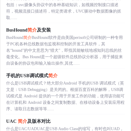
包括：uvc摄像头协议中的各种基础知识，如视频控制接口描述
符，视频流接口描述符，特定类请求，UVC驱动中数据图像的抓
取......
BusHound
简介
及安装
BusHound
简介
BusHound软件是由美国perisoft公司研制的一种专用
于PC机各种总线数据包监视和控制的开发工具软件，其
名“hound”的中文意思为“猎犬”，即指其能敏锐地感知到总线的丝
毫变化。Bus Hound是一个超级软件总线协议分析器，用于捕捉来
自设备的协议包和输入输出操作,其优......
手机的USB调试模式
简介
什么是USB调试模式？绝大部分Android 手机的USB 调试模式（英
文是：USB Debugging）是关闭的。根据百度百科的解释，USB调
试模式是 Android 提供的一个用于开发工作的功能，使用该功能可
在计算机和 Android 设备之间复制数据、在移动设备上安装应用程
序、读取日志数据等等......
UAC
简介
及版本对比
什么是UAC/UADUAC是USB Audio Class的缩写，有时也叫UAD，