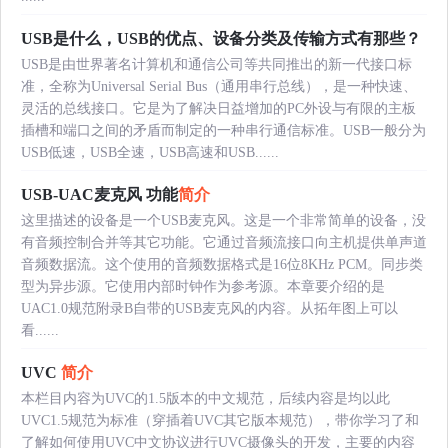
USB是什么，USB的优点、设备分类及传输方式有那些？
USB是由世界著名计算机和通信公司等共同推出的新一代接口标
准，全称为Universal Serial Bus（通用串行总线），是一种快速、
灵活的总线接口。它是为了解决日益增加的PC外设与有限的主板
插槽和端口之间的矛盾而制定的一种串行通信标准。USB一般分为
USB低速，USB全速，USB高速和USB......
USB-UAC麦克风 功能
简介
这里描述的设备是一个USB麦克风。这是一个非常简单的设备，没
有音频控制合并等其它功能。它通过音频流接口向主机提供单声道
音频数据流。这个使用的音频数据格式是16位8KHz PCM。同步类
型为异步源。它使用内部时钟作为参考源。本章要介绍的是
UAC1.0规范附录B自带的USB麦克风的内容。从拓年图上可以
看......
UVC
简介
本栏目内容为UVC的1.5版本的中文规范，后续内容是均以此
UVC1.5规范为标准（穿插着UVC其它版本规范），带你学习了和
了解如何使用UVC中文协议进行UVC摄像头的开发，主要的内容