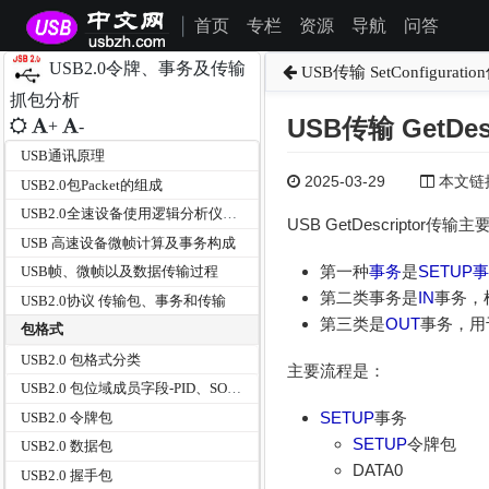
首页
专栏
资源
导航
问答
|
USB2.0令牌、事务及传输
USB传输 SetConfigurati
抓包分析
USB传输 GetDes
+
-
USB通讯原理
2025-03-29
本文链接为
USB2.0包Packet的组成
USB2.0全速设备使用逻辑分析仪抓取IN令牌包分析SOP/SYNC/PID/EOP
USB GetDescriptor传
USB 高速设备微帧计算及事务构成
第一种
事务
是
SETUP
事
USB帧、微帧以及数据传输过程
第二类事务是
IN
事务，
USB2.0协议 传输包、事务和传输
第三类是
OUT
事务，用
包格式
USB2.0 包格式分类
主要流程是：
USB2.0 包位域成员字段-PID、SOP、包地址、包端点、帧号、CRC5、CRC16
SETUP
事务
USB2.0 令牌包
SETUP
令牌包
USB2.0 数据包
DATA0
USB2.0 握手包