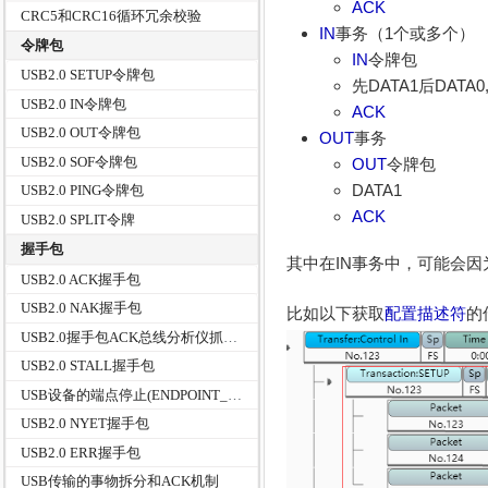
ACK
CRC5和CRC16循环冗余校验
IN
事务（1个或多个）
令牌包
IN
令牌包
USB2.0 SETUP令牌包
先DATA1后DATA
USB2.0 IN令牌包
ACK
USB2.0 OUT令牌包
OUT
事务
USB2.0 SOF令牌包
OUT
令牌包
DATA1
USB2.0 PING令牌包
ACK
USB2.0 SPLIT令牌
握手包
其中在IN事务中，可能会因
USB2.0 ACK握手包
USB2.0 NAK握手包
比如以下获取
配置描述符
的
USB2.0握手包ACK总线分析仪抓包实例详解
USB2.0 STALL握手包
USB设备的端点停止(ENDPOINT_HALT)
USB2.0 NYET握手包
USB2.0 ERR握手包
USB传输的事物拆分和ACK机制