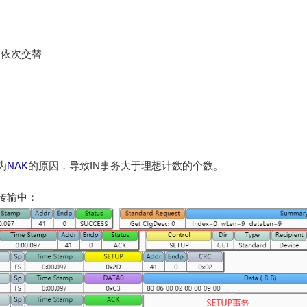
0,依次交替
为
NAK
的原因，导致IN事务大于理想计数的个数。
传输中：