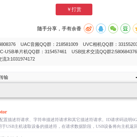
￥打赏
随手分享，手有余香
808376 UAC音频QQ群：218581009 UVC相机QQ群：331552
STC-USB单片机QQ群：315457461 USB技术交流QQ群2:580684
流3:1031974172
on传输
ptor
置描述符请求、字符串描述符请求和其它描述符请求。ID请求码说明6GET_
用于USB主机读取设备的描述符，在请求数据阶段，USB设备将向主机返回指定