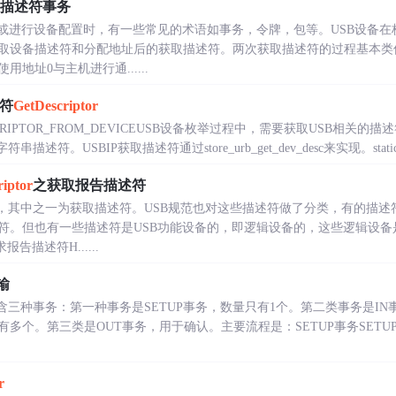
设备描述符事务
输或进行设备配置时，有一些常见的术语如事务，令牌，包等。USB设备在
取设备描述符和分配地址后的获取描述符。两次获取描述符的过程基本类
地址0与主机进行通......
述符
GetDescriptor
DESCRIPTOR_FROM_DEVICEUSB设备枚举过程中，需要获取USB相
符。USBIP获取描述符通过store_urb_get_dev_desc来实现。static NT
iptor
之获取报告描述符
求，其中之一为获取描述符。USB规范也对这些描述符做了分类，有的描述
符。但也有一些描述符是USB功能设备的，即逻辑设备的，这些逻辑设备
告描述符H......
输
含三种事务：第一种事务是SETUP事务，数量只有1个。第二类事务是I
个。第三类是OUT事务，用于确认。主要流程是：SETUP事务SETUP令
r