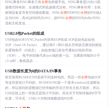
PING事务PING事务只有
令牌
包和握手包。PING事务是USB2.0高
速模式特有的，全速模式和低速模式没有。PING事务作用：主机
探测设备是否有空间接收数据。PING
令牌
PIDPING
令牌
的PID低4
位为0100，高4位的补码为1011，故PING
令牌
的PID为0xB4.PING
流程主机发送......
USB2.0包Packet的组成
USB包由SOP,SYNC,Packet内容和EOP组成.SOP起始包起始包
SOP（Start Of Packet），通过将D +和D-线从空闲状态驱动到相反
的逻辑电平（K状态），由始发端口发信号通知分组的开始
（SOP）。 电平的切换代表sync域的第一位。 当重新传输到小于
±5 ns时，集线器必......
USB数据长度为0的DATA/IN事务
前言使用BUSHOUND是抓不到这种包的。而且一些
令牌
包如SOF
等这些是统计不到的。BUSHOUND是一个基本windows过滤驱动
的，所以抓到的是数据已经传输的并且已经在主机方面的，所以
USB总线上的一些状态是统计不到的。其实关于控制传输的0字节
长度，可详见：USB2.0 控制传输数据包PID序......