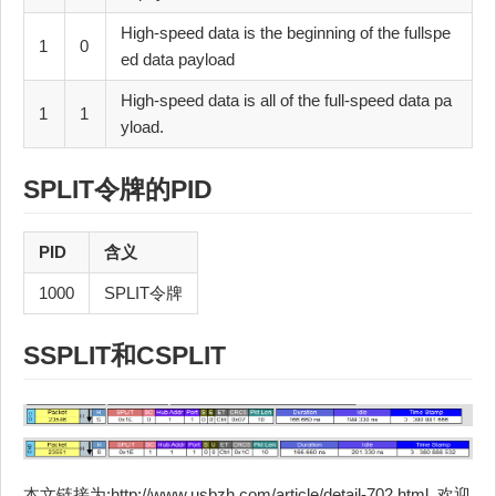
High-speed data is the beginning of the fullspe
1
0
ed data payload
High-speed data is all of the full-speed data pa
1
1
yload.
SPLIT令牌的PID
PID
含义
1000
SPLIT令牌
SSPLIT和CSPLIT
本文链接为:http://www.usbzh.com/article/detail-702.html ,欢迎