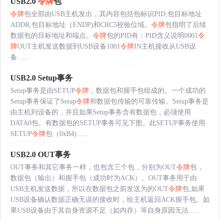
USB2.0
令牌
包
令牌
包全部由USB主机发出，其内容包括包标识PID,包目标地址
ADDR,包目标地址（ENDP)和CRC5校验位域。
令牌
包指明了后续
数据包的目标地址和端点。
令牌
包的PID有：PID含义说明0001
令
牌
OUT主机发送数据到USB设备1001
令牌
IN主机接收从USB设
备......
USB2.0 Setup事务
Setup事务是由SETUP
令牌
，数据包和握手包组成的。一个成功的
Setup事务保证了Setup
令牌
和数据包传输的可靠传输。Setup事务是
由主机到设备的，并且如果Setup事务含有数据包，必须使用
DATA0包。有数据包的SETUP事务可见下图。此SETUP事务使用
SETUP
令牌
包（0xB4)......
USB2.0 OUT事务
OUT事务和其它事务一样，也包含三个包，分别为OUT
令牌
包，
数据包（输出）和握手包（成功时为ACK）。OUT事务用于由
USB主机发送数据，所以在数据包之前发送为的OUT
令牌
包,如果
USB设备确认数据正确无误的接收时，给主机返回ACK握手包。如
果USB设备由于其自身资源不足（如内存）等自身原因无法......