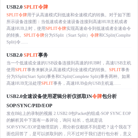
USB2.0
SPLIT
令牌
SPLIT
令牌
用于从高速模式到低速和全速模式的转换。对于如下图
所示设备连接图：当低速或者全速设备连接到高速HUB主机或者
高速HUB上时，使用
SPLIT
令牌
实现高速命令到低速或者全速命令
的转换。
SPLIT
令牌
分为SSplit（Start Split）
令牌
和CSplit(Complte
Split)令......
USB2.0
SPLIT
事务
当一个低速或全速的USB设备连接到高速的HUB时，高速USB主机
使用
SPLIT
事务来解决从高速模式到全速模式的转换。
SPLIT
事务
分为SSplit(Start Split)事务和CSplit(Complete Split)事务两种。如果
高速HUB无法处理
SPLIT
事务，高速HUB会向USB主机返......
USB2.0全速设备使用逻辑分析仪抓取IN
令牌
包分析
SOP/SYNC/PID/EOP
发在B站上的录制的视频 2.USB2.0包Packet的组成-SOP SYNC EOP
的解析其中下面有一条评论，询问 站长，也就是说
SOP/SYNC/EOP是物理层的，用分析仪都抓不到是吧？这个我在下
面也回答了，是可以抓取到的，只不过对于我们进行包分析，意义