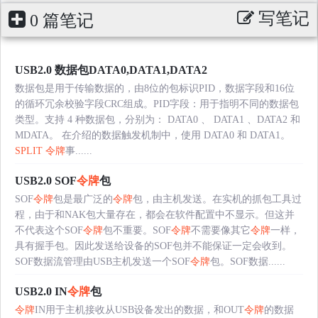
写笔记
0 篇笔记
USB2.0 数据包DATA0,DATA1,DATA2
数据包是用于传输数据的，由8位的包标识PID，数据字段和16位
的循环冗余校验字段CRC组成。PID字段：用于指明不同的数据包
类型。支持 4 种数据包，分别为： DATA0 、 DATA1 、DATA2 和
MDATA。 在介绍的数据触发机制中，使用 DATA0 和 DATA1。
SPLIT
令牌
事......
USB2.0 SOF
令牌
包
SOF
令牌
包是最广泛的
令牌
包，由主机发送。在实机的抓包工具过
程，由于和NAK包大量存在，都会在软件配置中不显示。但这并
不代表这个SOF
令牌
包不重要。SOF
令牌
不需要像其它
令牌
一样，
具有握手包。因此发送给设备的SOF包并不能保证一定会收到。
SOF数据流管理由USB主机发送一个SOF
令牌
包。SOF数据......
USB2.0 IN
令牌
包
令牌
IN用于主机接收从USB设备发出的数据，和OUT
令牌
的数据