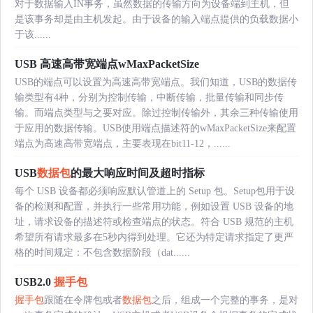
对于数据输入IN事务，虽然数据的传输方向为设备端到主机，但
是该事务却是由主机发起。由于设备的输入端点提供的负载数据小
于该......
USB 高速高带宽端点wMaxPacketSize
USB的端点可以设置为高速高带宽端点。我们知道，USB的数据传
输类型有4种，分别为控制传输，中断传输，批量传输和同步传
输。而端点类型与之要对应。除过控制传输外，其余三种传输使用
于应用的数据传输。USB使用端点描述符的wMaxPacketSize来配置
端点为高速高带宽端点，主要表现在bit11-12，......
USB
数据包
的最大响应时间及超时指标
每个 USB 设备都必须响应默认管道上的 Setup 包。Setup包用于设
备的检测和配置，并执行一些常用功能，例如设置 USB 设备的地
址，请求设备的描述符或检查端点的状态。符合 USB 规范的主机
希望所有请求最多在5秒内得到处理。它还为特定请求指定了更严
格的时间规定：不包含数据阶段（dat......
USB2.0
握手包
握手包
跟随在令牌包或者
数据包
之后，组成一个完整的事务，是对