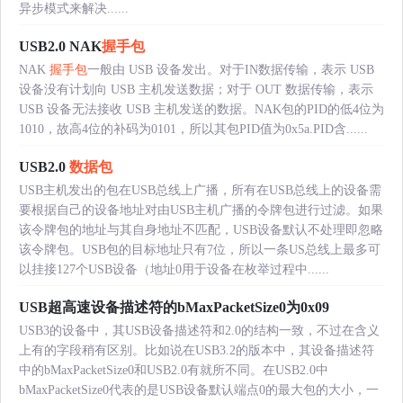
异步模式来解决......
USB2.0 NAK
握手包
NAK
握手包
一般由 USB 设备发出。对于IN数据传输，表示 USB
设备没有计划向 USB 主机发送数据；对于 OUT 数据传输，表示
USB 设备无法接收 USB 主机发送的数据。NAK包的PID的低4位为
1010，故高4位的补码为0101，所以其包PID值为0x5a.PID含......
USB2.0
数据包
USB主机发出的包在USB总线上广播，所有在USB总线上的设备需
要根据自己的设备地址对由USB主机广播的令牌包进行过滤。如果
该令牌包的地址与其自身地址不匹配，USB设备默认不处理即忽略
该令牌包。USB包的目标地址只有7位，所以一条US总线上最多可
以挂接127个USB设备（地址0用于设备在枚举过程中......
USB超高速设备描述符的bMaxPacketSize0为0x09
USB3的设备中，其USB设备描述符和2.0的结构一致，不过在含义
上有的字段稍有区别。比如说在USB3.2的版本中，其设备描述符
中的bMaxPacketSize0和USB2.0有就所不同。在USB2.0中
bMaxPacketSize0代表的是USB设备默认端点0的最大包的大小，一