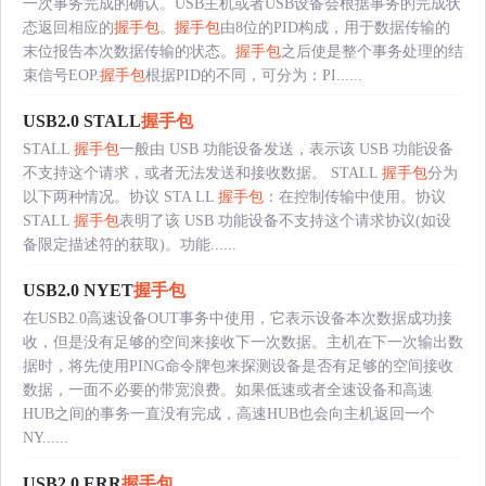
一次事务完成的确认。USB主机或者USB设备会根据事务的完成状
态返回相应的
握手包
。
握手包
由8位的PID构成，用于数据传输的
末位报告本次数据传输的状态。
握手包
之后使是整个事务处理的结
束信号EOP.
握手包
根据PID的不同，可分为：PI......
USB2.0 STALL
握手包
STALL
握手包
一般由 USB 功能设备发送，表示该 USB 功能设备
不支持这个请求，或者无法发送和接收数据。 STALL
握手包
分为
以下两种情况。协议 STA LL
握手包
：在控制传输中使用。协议
STALL
握手包
表明了该 USB 功能设备不支持这个请求协议(如设
备限定描述符的获取)。功能......
USB2.0 NYET
握手包
在USB2.0高速设备OUT事务中使用，它表示设备本次数据成功接
收，但是没有足够的空间来接收下一次数据。主机在下一次输出数
据时，将先使用PING命令牌包来探测设备是否有足够的空间接收
数据，一面不必要的带宽浪费。如果低速或者全速设备和高速
HUB之间的事务一直没有完成，高速HUB也会向主机返回一个
NY......
USB2.0 ERR
握手包