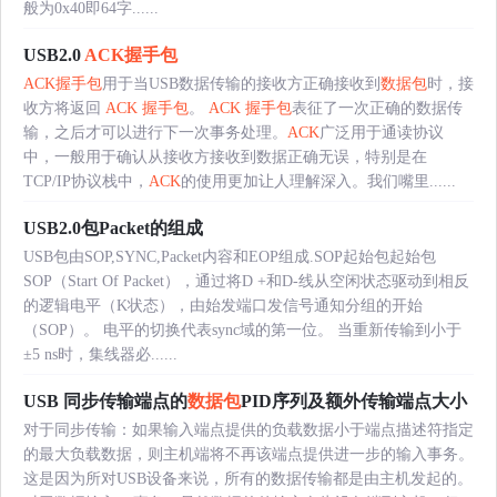
般为0x40即64字......
USB2.0
ACK
握手包
ACK
握手包
用于当USB数据传输的接收方正确接收到
数据包
时，接
收方将返回
ACK
握手包
。
ACK
握手包
表征了一次正确的数据传
输，之后才可以进行下一次事务处理。
ACK
广泛用于通读协议
中，一般用于确认从接收方接收到数据正确无误，特别是在
TCP/IP协议栈中，
ACK
的使用更加让人理解深入。我们嘴里......
USB2.0包Packet的组成
USB包由SOP,SYNC,Packet内容和EOP组成.SOP起始包起始包
SOP（Start Of Packet），通过将D +和D-线从空闲状态驱动到相反
的逻辑电平（K状态），由始发端口发信号通知分组的开始
（SOP）。 电平的切换代表sync域的第一位。 当重新传输到小于
±5 ns时，集线器必......
USB 同步传输端点的
数据包
PID序列及额外传输端点大小
对于同步传输：如果输入端点提供的负载数据小于端点描述符指定
的最大负载数据，则主机端将不再该端点提供进一步的输入事务。
这是因为所对USB设备来说，所有的数据传输都是由主机发起的。