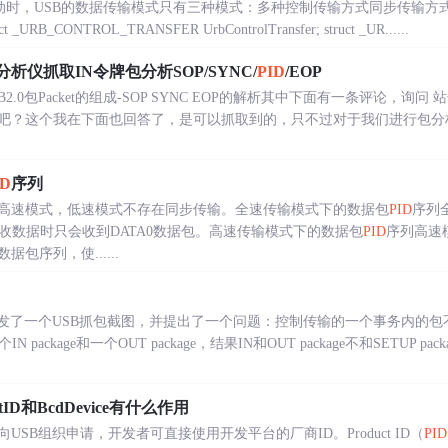
SB驱动时，USB的数据传输模式只有三种模式：多种控制传输方式同步传输方
_CONTROL_TRANSFER UrbControlTransfer; struct _UR......
分析仪抓取IN令牌包分析SOP/SYNC/
PID
/EOP
2.0包Packet的组成-SOP SYNC EOP的解析其中下面有一条评论，询问 站
吧？这个我在下面也回答了，是可以抓取到的，只不过对于我们进行包分
ID
序列
高速模式，低速模式不存在同步传输。全速传输模式下的数据包
PID
序列
接收数据时只会收到DATA0数据包。高速传输模式下的数据包
PID
序列高速
包序列，使......
学发了一个USB抓包截图，并提出了一个问题：控制传输的一个事务内的包
 package和一个OUT package，结果IN和OUT package不和SETUP
ctID和BcdDevice有什么作用
需要向USB组织申请，开发者可直接使用开发平台的厂商ID。Product ID（
PID