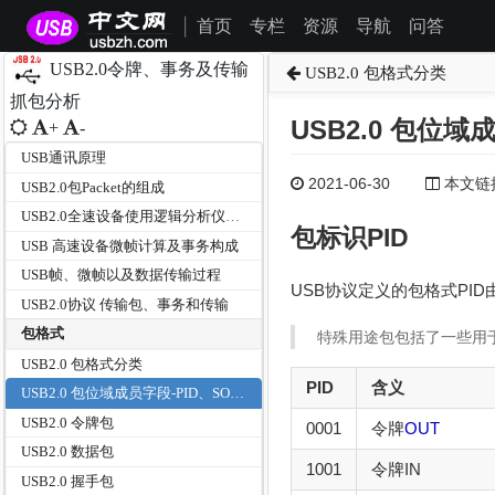
首页
专栏
资源
导航
问答
|
USB2.0令牌、事务及传输
USB2.0 包格式分类
抓包分析
USB2.0 包位
+
-
USB通讯原理
2021-06-30
本文链接为
USB2.0包Packet的组成
USB2.0全速设备使用逻辑分析仪抓取IN令牌包分析SOP/SYNC/PID/EOP
包标识PID
USB 高速设备微帧计算及事务构成
USB帧、微帧以及数据传输过程
USB协议定义的包格式PI
USB2.0协议 传输包、事务和传输
包格式
特殊用途包包括了一些用
USB2.0 包格式分类
PID
含义
USB2.0 包位域成员字段-PID、SOP、包地址、包端点、帧号、CRC5、CRC16
USB2.0 令牌包
0001
令牌
OUT
USB2.0 数据包
1001
令牌IN
USB2.0 握手包