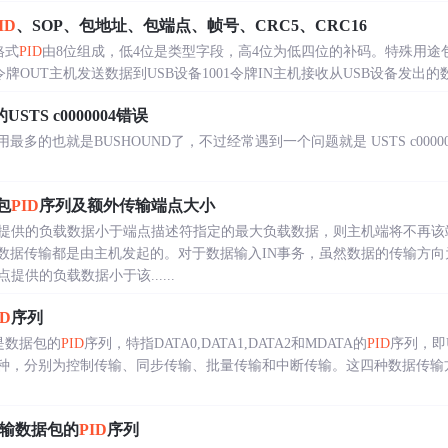
ID
、SOP、包地址、包端点、帧号、CRC5、CRC16
格式
PID
由8位组成，低4位是类型字段，高4位为低四位的补码。特殊用
令牌OUT主机发送数据到USB设备1001令牌IN主机接收从USB设备发出的数据010
的USTS c0000004错误
也就是BUSHOUND了，不过经常遇到一个问题就是 USTS c0000004 stall
包
PID
序列及额外传输端点大小
提供的负载数据小于端点描述符指定的最大负载数据，则主机端将不再该
的数据传输都是由主机发起的。对于数据输入IN事务，虽然数据的传输方
供的负载数据小于该......
ID
序列
是数据包的
PID
序列，特指DATA0,DATA1,DATA2和MDATA的
PID
序列，即
四种，分别为控制传输、同步传输、批量传输和中断传输。这四种数据传输
传输数据包的
PID
序列