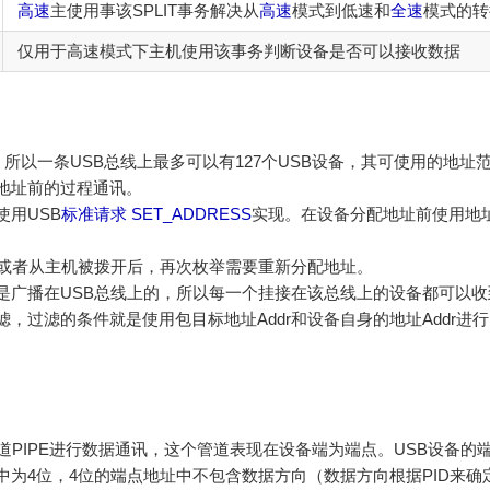
高速
主使用事该SPLIT事务解决从
高速
模式到低速和
全速
模式的转
仅用于高速模式下主机使用该事务判断设备是否可以接收数据
位，所以一条USB总线上最多可以有127个USB设备，其可使用的地址范
地址前的过程通讯。
用USB
标准请求
SET_ADDRESS
实现。在设备分配地址前使用地
电或者从主机被拨开后，再次枚举需要重新分配地址。
是广播在USB总线上的，所以每一个挂接在该总线上的设备都可以收
，过滤的条件就是使用包目标地址Addr和设备自身的地址Addr进
道PIPE进行数据通讯，这个管道表现在设备端为端点。USB设备的端
中为4位，4位的端点地址中不包含数据方向（数据方向根据PID来确