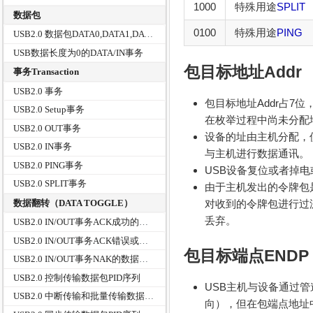
1000
特殊用途
SPLIT
数据包
0100
特殊用途
PING
USB2.0 数据包DATA0,DATA1,DATA2
USB数据长度为0的DATA/IN事务
包目标地址Addr
事务Transaction
USB2.0 事务
包目标地址Addr占7
USB2.0 Setup事务
在枚举过程中尚未分配
USB2.0 OUT事务
设备的址由主机分配，使
USB2.0 IN事务
与主机进行数据通讯。
USB2.0 PING事务
USB设备复位或者掉
USB2.0 SPLIT事务
由于主机发出的令牌包
数据翻转（DATA TOGGLE）
对收到的令牌包进行过滤
丢弃。
USB2.0 IN/OUT事务ACK成功的数据翻转(DATA TOGGLE)
USB2.0 IN/OUT事务ACK错误或丢失的数据翻转(DATA TOGGLE)
包目标端点ENDP
USB2.0 IN/OUT事务NAK的数据翻转(DATA TOGGLE)
USB2.0 控制传输数据包PID序列
USB主机与设备通过管
USB2.0 中断传输和批量传输数据包的PID序列
向），但在包端点地址