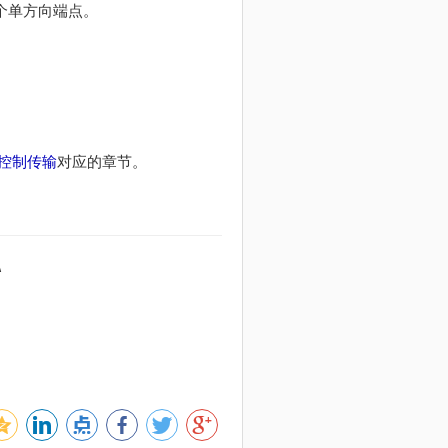
个单方向端点。
控制传输
对应的章节。
\