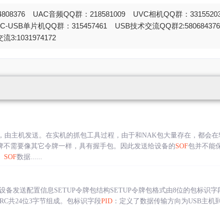
808376 UAC音频QQ群：218581009 UVC相机QQ群：331552
STC-USB单片机QQ群：315457461 USB技术交流QQ群2:580684
流3:1031974172
，由主机发送。在实机的抓包工具过程，由于和NAK包大量存在，都会
牌不需要像其它令牌一样，具有握手包。因此发送给设备的
SOF
包并不能
。
SOF
数据......
B设备发送配置信息SETUP令牌包结构SETUP令牌包格式由8位的包标识字
RC共24位3字节组成。包标识字段
PID
：定义了数据传输方向为USB主机到