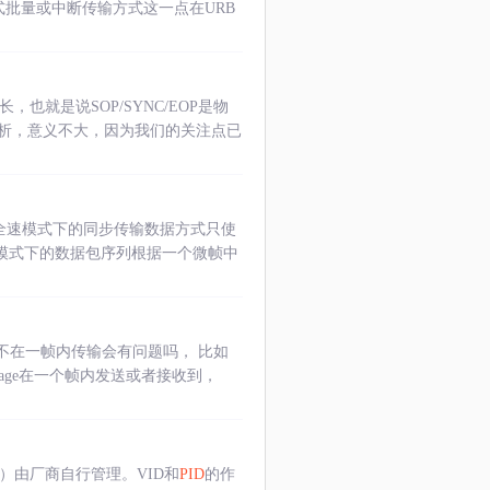
式批量或中断传输方式这一点在URB
长，也就是说SOP/SYNC/EOP是物
析，意义不大，因为我们的关注点已
全速模式下的同步传输数据方式只使
模式下的数据包序列根据一个微帧中
不在一帧内传输会有问题吗， 比如
 package在一个帧内发送或者接收到，
）由厂商自行管理。VID和
PID
的作