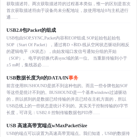
获取描述符。两次获取描述符的过程基本类似，惟一的区别是首次
首次获取描述符由于设备尚未分配地址，故使用地址0与主机进行
通......
USB2.0包Packet的组成
USB包由SOP,SYNC,Packet内容和EOP组成.SOP起始包起始包
SOP（Start Of Packet），通过将D +和D-线从空闲状态驱动到相反
的逻辑电平（K状态），由始发端口发信号通知分组的开始
（SOP）。 电平的切换代表sync域的第一位。 当重新传输到小于
±5 ns时，集线器必......
USB数据长度为0的DATA/IN
事务
前言使用BUSHOUND是抓不到这种包的。而且一些令牌包如SOF
等这些是统计不到的。BUSHOUND是一个基本windows过滤驱动
的，所以抓到的是数据已经传输的并且已经在主机方面的，所以
USB总线上的一些状态是统计不到的。其实关于控制传输的0字节
长度，可详见：USB2.0 控制传输数据包PID序......
USB 高速高带宽端点wMaxPacketSize
USB的端点可以设置为高速高带宽端点。我们知道，USB的数据传