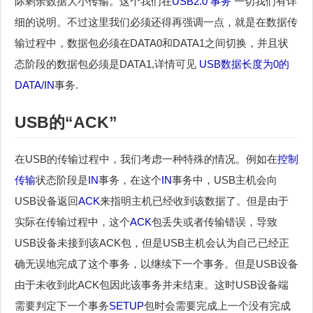
际剩余数据大小传输。这个我们在
USB2.0 事务
一切我们有详
细的说明。不过这里我们必须还得再强调一点，就是在数据传
输过程中，数据包必须在DATA0和DATA1之间切换，并且状
态阶段的数据包必须是DATA1,详情可见
USB数据长度为0的
DATA/
IN
事务.
USB的“
ACK
”
在USB的传输过程中，我们考虑一种特殊的情况。例如在
控制
传输
状态阶段是
IN
事务，在这个
IN
事务中，USB主机会向
USB设备返回
ACK
来指明主机已经收到该数据了。但是由于
实际在传输过程中，这个
ACK
包丢失或者传输错误，导致
USB设备未接到该ACK包，但是USB主机会认为自己已经正
确无误地完成了这个事务，以继续下一个事务。但是USB设备
由于未收到此ACK包因此该事务并未结束。这时USB设备端
需要判定下一个事务
SETUP
包时会需要完成上一个没有完成