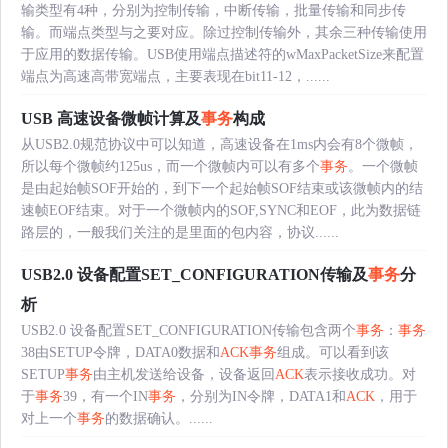
输类型有4种，分别为控制传输，中断传输，批量传输和同步传
输。而端点类型与之要对应。除过控制传输外，其余三种传输使用
于应用的数据传输。USB使用端点描述符的wMaxPacketSize来配置
端点为高速高带宽端点，主要表现在bit11-12，......
USB 高速设备微帧计算及
事务
构成
从USB2.0规范协议中可以知道，高速设备在1ms内会有8个微帧，
所以每个微帧约125us，而一个微帧内可以有多个
事务
。一个微帧
是由起始帧SOF开始的，到下一个起始帧SOF结束或该微帧内的结
速帧EOF结束。对于一个微帧内的SOF,SYNC和EOF，此为数据链
路层的，一般我们关注的是里面的包内容，协议......
USB2.0 设备配置SET_CONFIGURATION传输及
事务
分
析
USB2.0 设备配置SET_CONFIGURATION传输包含两个
事务
：
事务
38由SETUP令牌，DATA0数据和
ACK
事务
组成。可以看到该
SETUP
事务
由主机发送给设备，设备返回
ACK
表示接收成功。对
于
事务
39，有一个IN
事务
，分别为IN令牌，DATA1和
ACK
，用于
对上一个
事务
的数据确认。......