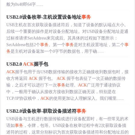
般为0x40即64字......
USB2.0设备枚举-主机设置设备地址
事务
USB主机在首次获取设备描述符后，知道了设备的默认端点大小。
后续一个重要的操作是对设备分配地址。对USB设备分配地址是通
过标准请求SetAddress来完成后。其具体的过程如下图所示：
SetAddress包括2个
事务
。第一个
事务
是对主机设置地址，第二个
事
务
是主机对设备返加一个0字节的数据包，用于确......
USB2.0
ACK
握手包
ACK
握手包用于当USB数据传输的接收方正确接收到数据包时，接
收方将返回
ACK
握手包。
ACK
握手包表征了一次正确的数据传
输，之后才可以进行下一次
事务
处理。
ACK
广泛用于通读协议
中，一般用于确认从接收方接收到数据正确无误，特别是在
TCP/IP协议栈中，
ACK
的使用更加让人理解深入。我们嘴里......
USB2.0设备枚举-获取设备描述符
事务
USB设备与主机进行数据传输或进行设备配置时，有一些常见的术
语如
事务
，令牌，包等。USB设备在枚举过程中有2次获取设备描
述符的过程，这里分别标识为首次获取设备描述符和分配地址后的