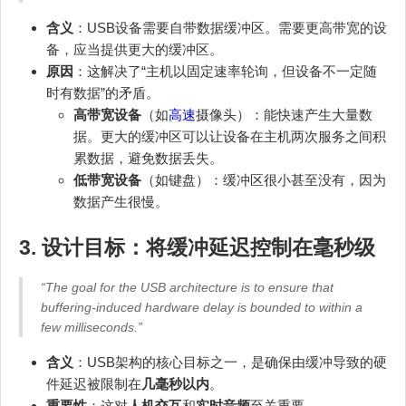
含义
：USB设备需要自带数据缓冲区。需要更高带宽的设
备，应当提供更大的缓冲区。
原因
：这解决了“主机以固定速率轮询，但设备不一定随
时有数据”的矛盾。
高带宽设备
（如
高速
摄像头）：能快速产生大量数
据。更大的缓冲区可以让设备在主机两次服务之间积
累数据，避免数据丢失。
低带宽设备
（如键盘）：缓冲区很小甚至没有，因为
数据产生很慢。
3. 设计目标：将缓冲延迟控制在毫秒级
“The goal for the USB architecture is to ensure that
buffering-induced hardware delay is bounded to within a
few milliseconds.”
含义
：USB架构的核心目标之一，是确保由缓冲导致的硬
件延迟被限制在
几毫秒以内
。
重要性
：这对
人机交互
和
实时音频
至关重要。