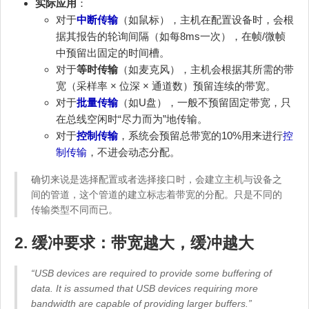
实际应用
：
对于
中断传输
（如鼠标），主机在配置设备时，会根
据其报告的轮询间隔（如每8ms一次），在帧/微帧
中预留出固定的时间槽。
对于
等时传输
（如麦克风），主机会根据其所需的带
宽（采样率 × 位深 × 通道数）预留连续的带宽。
对于
批量传输
（如U盘），一般不预留固定带宽，只
在总线空闲时“尽力而为”地传输。
对于
控制传输
，系统会预留总带宽的10%用来进行
控
制传输
，不进会动态分配。
确切来说是选择配置或者选择接口时，会建立主机与设备之
间的管道，这个管道的建立标志着带宽的分配。只是不同的
传输类型不同而已。
2. 缓冲要求：带宽越大，缓冲越大
“USB devices are required to provide some buffering of
data. It is assumed that USB devices requiring more
bandwidth are capable of providing larger buffers.”