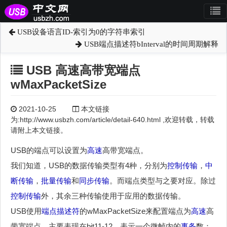
USB设备语言ID-索引为0的字符串索引
USB端点描述符bInterval的时间周期解释
USB 高速高带宽端点
wMaxPacketSize
2021-10-25
本文链接
为:http://www.usbzh.com/article/detail-640.html ,欢迎转载，转载
请附上本文链接。
USB的端点可以设置为
高速
高带宽端点。
我们知道，USB的数据传输类型有4种，分别为
控制传输
，
中
断传输
，
批量传输
和
同步传输
。而端点类型与之要对应。除过
控制传输
外，其余三种传输使用于应用的数据传输。
USB使用
端点描述符
的wMaxPacketSize来配置端点为
高速
高
带宽端点，主要表现在bit11-12，表示一个微帧内的
事务
数：