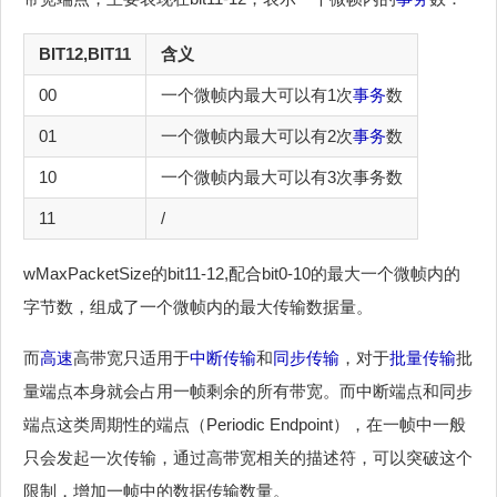
BIT12,BIT11
含义
00
一个微帧内最大可以有1次
事务
数
01
一个微帧内最大可以有2次
事务
数
10
一个微帧内最大可以有3次事务数
11
/
wMaxPacketSize的bit11-12,配合bit0-10的最大一个微帧内的
字节数，组成了一个微帧内的最大传输数据量。
而
高速
高带宽只适用于
中断传输
和
同步传输
，对于
批量传输
批
量端点本身就会占用一帧剩余的所有带宽。而中断端点和同步
端点这类周期性的端点（Periodic Endpoint），在一帧中一般
只会发起一次传输，通过高带宽相关的描述符，可以突破这个
限制，增加一帧中的数据传输数量。