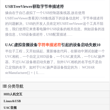
USBTreeViewer获取字节串描述符
缘由在于自己虚拟了一个USB控制器集线器,故在使用
USBTreeViewer查看其USB集线器下的设备信息时，字节串描述符
的问题解决。USB的开发人员肯定对USBTreeViewer这个工具不陌
生，我们使用它来查看电脑中USB设备的相关信息。例如设备的连
接信息，USB设备描述符，USB配置描述......
UAC虚拟音频设备
字符串描述符
引起的设备启动失败10
半拉子工程，又开始搞起。重新修改代码，在驱动中测试创建一个
UVC相机，一个自定义HID设备，一个UAC麦克风，一个UAC扬声
器。不过UAC设备都启动失败了。别外UVC相机的名字也不是自
己定指的名字。如对于UAC扬声器设备指定的为： WCHAR
strManufacturer[] = { L......
分类导航
HID人机交互
Linux&USB
UAC音频