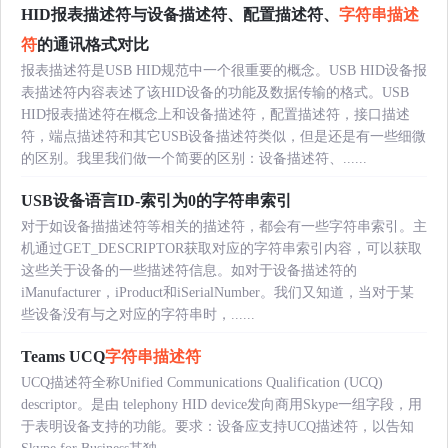
HID报表描述符与设备描述符、配置描述符、
字符串描述
符
的通讯格式对比
报表描述符是USB HID规范中一个很重要的概念。USB HID设备报
表描述符内容表述了该HID设备的功能及数据传输的格式。USB
HID报表描述符在概念上和设备描述符，配置描述符，接口描述
符，端点描述符和其它USB设备描述符类似，但是还是有一些细微
的区别。我里我们做一个简要的区别：设备描述符、......
USB设备语言ID-索引为0的字符串索引
对于如设备描描述符等相关的描述符，都会有一些字符串索引。主
机通过GET_DESCRIPTOR获取对应的字符串索引内容，可以获取
这些关于设备的一些描述符信息。如对于设备描述符的
iManufacturer，iProduct和iSerialNumber。我们又知道，当对于某
些设备没有与之对应的字符串时，......
Teams UCQ
字符串描述符
UCQ描述符全称Unified Communications Qualification (UCQ)
descriptor。是由 telephony HID device发向商用Skype一组字段，用
于表明设备支持的功能。要求：设备应支持UCQ描述符，以告知