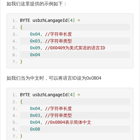
如我们这里提供的示例如下：
BYTE usbzhLangageId
[
4
]
=
{
0x04
,
//字符串长度
0x03
,
//字符串类型
0x09
,
//0X0409为美式英语的语言ID
0x04
}
如我们当为中文时，可以将语言ID设为0x0804
BYTE usbzhLangageId
[
4
]
=
{
0x04
,
//字符串长度
0x03
,
//字符串类型
0x04
,
//0x0804表示简体中文
0x08
}