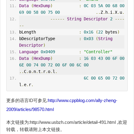
Data
(
HexDump
)
:
0C
03
5A
00
68
00
69
00
58
00
75
00
..
Z
.
h
.
i
.
X
.
u
.
------
String
Descriptor
2
----
--
bLength                  
:
0x16
(
22
 bytes
)
bDescriptorType          
:
0x03
(
String
Descriptor
)
Language
0x0409
:
"Controller"
Data
(
HexDump
)
:
16
03
43
00
6F
00
6E
00
74
00
72
00
6F
00
6C
00
..
C
.
o
.
n
.
t
.
r
.
o
.
l
.
6C
00
65
00
72
00
l
.
e
.
r
.
更多的语言ID可参见:
http://www.cppblog.com/ally-zheng-
2009/articles/98570.html
本文链接为:http://www.usbzh.com/article/detail-491.html ,欢迎
转载，转载请附上本文链接。