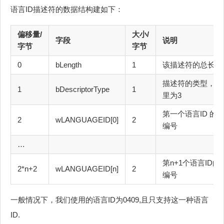
语言ID描述符的数据结构建如下：
偏移量/
大小/
字段
说明
字节
字节
0
bLength
1
该描述符的总长度
描述符的类型，这
1
bDescriptorType
1
里为3
第一个语言ID 的
2
wLANGUAGEID[0]
2
编号
…
第n+1个语言ID的
2*n+2
wLANGUAGEID[n]
2
编号
一般情况下，我们使用的语言ID为0409,且只支持这一种语言
ID.