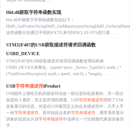
Skype for Business其独......
Hid.dll获取字符串函数实现
Hid.dll中获取字符串的函数包括以下：
HidD_GetProductStringHidD_GetManufacturerStringHidD_GetSerialNumb
这些函数分别通过不同的IOCTL来与HIDCLAS.SYS进行通......
STM32F407的USB获取描述符请求回调函数
USBD_DEVICE
STM32F407的USB获取描述符请求回调函数使用结构体
USBD_DEVICE来整合。typedef struct _Device_TypeDef{ uint8_t *
(*GetDeviceDescriptor)( uint8_t speed , uint16_t *length); ......
USB
字符串描述符
iProduct
USB固件上报给主机的描述符信息一部分是给机器看的，另一部分
就是给人看的，也主是所谓的屏显。USB
字符串描述符
指明了USB
设备显示的信息，但是在USB规范定义的众名描述符中，几乎人手
一份
字符串描述符
。面对如此众多的
字符串描述符
，通常系统显示
设备的信息会从该
字符串描述符
中选择出一个比较能代表该设备的
字......