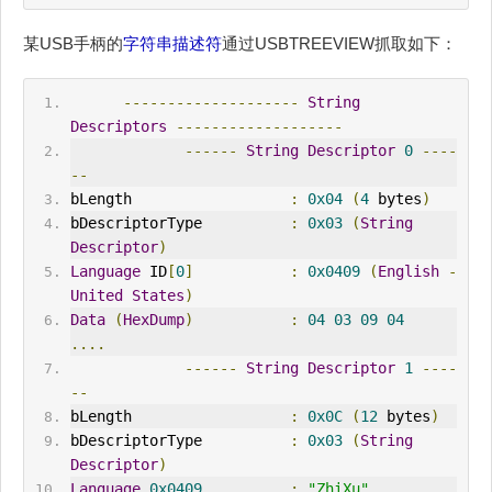
某USB手柄的
字符串描述符
通过USBTREEVIEW抓取如下：
--------------------
String
Descriptors
-------------------
------
String
Descriptor
0
----
--
bLength                  
:
0x04
(
4
 bytes
)
bDescriptorType          
:
0x03
(
String
Descriptor
)
Language
 ID
[
0
]
:
0x0409
(
English
-
United
States
)
Data
(
HexDump
)
:
04
03
09
04
....
------
String
Descriptor
1
----
--
bLength                  
:
0x0C
(
12
 bytes
)
bDescriptorType          
:
0x03
(
String
Descriptor
)
Language
0x0409
:
"ZhiXu"