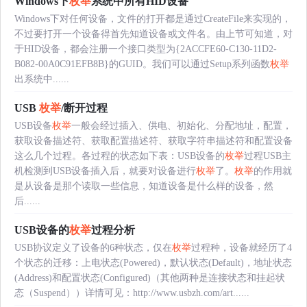
Windows下
枚举
系统中所有HID设备
Windows下对任何设备，文件的打开都是通过CreateFile来实现的，
不过要打开一个设备得首先知道设备或文件名。由上节可知道，对
于HID设备，都会注册一个接口类型为{2ACCFE60-C130-11D2-
B082-00A0C91EFB8B}的GUID。我们可以通过Setup系列函数
枚举
出系统中......
USB
枚举
/断开过程
USB设备
枚举
一般会经过插入、供电、初始化、分配地址，配置，
获取设备描述符、获取配置描述符、获取字符串描述符和配置设备
这么几个过程。各过程的状态如下表：USB设备的
枚举
过程USB主
机检测到USB设备插入后，就要对设备进行
枚举
了。
枚举
的作用就
是从设备是那个读取一些信息，知道设备是什么样的设备，然
后......
USB设备的
枚举
过程分析
USB协议定义了设备的6种状态，仅在
枚举
过程种，设备就经历了4
个状态的迁移：上电状态(Powered)，默认状态(Default)，地址状态
(Address)和配置状态(Configured)（其他两种是连接状态和挂起状
态（Suspend））详情可见：http://www.usbzh.com/art......