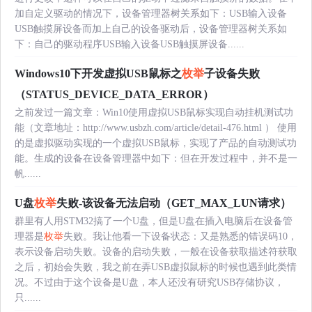
加自定义驱动的情况下，设备管理器树关系如下：USB输入设备
USB触摸屏设备而加上自己的设备驱动后，设备管理器树关系如
下：自己的驱动程序USB输入设备USB触摸屏设备......
Windows10下开发虚拟USB鼠标之
枚举
子设备失败
（STATUS_DEVICE_DATA_ERROR）
之前发过一篇文章：Win10使用虚拟USB鼠标实现自动挂机测试功
能（文章地址：http://www.usbzh.com/article/detail-476.html ） 使用
的是虚拟驱动实现的一个虚拟USB鼠标，实现了产品的自动测试功
能。生成的设备在设备管理器中如下：但在开发过程中，并不是一
帆......
U盘
枚举
失败-该设备无法启动（GET_MAX_LUN请求）
群里有人用STM32搞了一个U盘，但是U盘在插入电脑后在设备管
理器是
枚举
失败。我让他看一下设备状态：又是熟悉的错误码10，
表示设备启动失败。设备的启动失败，一般在设备获取描述符获取
之后，初始会失败，我之前在弄USB虚拟鼠标的时候也遇到此类情
况。不过由于这个设备是U盘，本人还没有研究USB存储协议，
只......