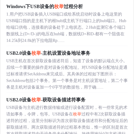
Windows下USB设备的
枚举
过程分析
1.用户把USB设备插入USB端口或给系统启动时设备上电这里的
USB端口指的是主机下的根hub或主机下行端口上的hub端口。Hub
给端口供电，连接着的设备处于上电状态。2.Hub监测它各个端口
数据线上(D+/D-)的电压在hub端，数据线D+和D-都有一个阻值在
14.25k到24.8k的下拉电阻Rp......
USB2.0设备
枚举
-主机设置设备地址事务
USB主机在首次获取设备描述符后，知道了设备的默认端点大小。
后续一个重要的操作是对设备分配地址。对USB设备分配地址是通
过标准请求SetAddress来完成后。其具体的过程如下图所示：
SetAddress包括2个事务。第一个事务是对主机设置地址，第二个事
务是主机对设备返加一个0字节的数据包，用于确......
USB2.0设备
枚举
-获取设备描述符事务
USB设备与主机进行数据传输或进行设备配置时，有一些常见的术
语如事务，令牌，包等。USB设备在
枚举
过程中有2次获取设备描
述符的过程，这里分别标识为首次获取设备描述符和分配地址后的
获取描述符。两次获取描述符的过程基本类似，惟一的区别是首次
首次获取描述符由于设备尚未分配地址，故使用地址0与主机进行