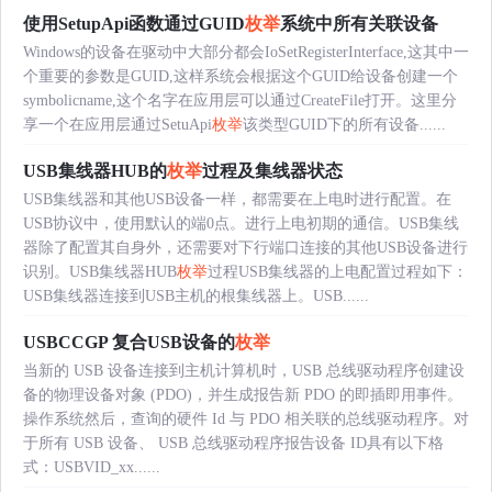
使用SetupApi函数通过GUID
枚举
系统中所有关联设备
Windows的设备在驱动中大部分都会IoSetRegisterInterface,这其中一
个重要的参数是GUID,这样系统会根据这个GUID给设备创建一个
symbolicname,这个名字在应用层可以通过CreateFile打开。这里分
享一个在应用层通过SetuApi
枚举
该类型GUID下的所有设备......
USB集线器HUB的
枚举
过程及集线器状态
USB集线器和其他USB设备一样，都需要在上电时进行配置。在
USB协议中，使用默认的端0点。进行上电初期的通信。USB集线
器除了配置其自身外，还需要对下行端口连接的其他USB设备进行
识别。USB集线器HUB
枚举
过程USB集线器的上电配置过程如下：
USB集线器连接到USB主机的根集线器上。USB......
USBCCGP 复合USB设备的
枚举
当新的 USB 设备连接到主机计算机时，USB 总线驱动程序创建设
备的物理设备对象 (PDO)，并生成报告新 PDO 的即插即用事件。
操作系统然后，查询的硬件 Id 与 PDO 相关联的总线驱动程序。对
于所有 USB 设备、 USB 总线驱动程序报告设备 ID具有以下格
式：USBVID_xx......