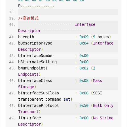
P
...............
//高速模式
----------------
Interface
Descriptor
-----------------
bLength                  
:
0x09
(
9
 bytes
)
bDescriptorType          
:
0x04
(
Interface
Descriptor
)
bInterfaceNumber         
:
0x00
bAlternateSetting        
:
0x00
bNumEndpoints            
:
0x02
(
2
Endpoints
)
bInterfaceClass          
:
0x08
(
Mass
Storage
)
bInterfaceSubClass       
:
0x06
(
SCSI 
transparent command 
set
)
bInterfaceProtocol       
:
0x50
(
Bulk
-
Only
Transport
)
iInterface               
:
0x00
(
No
String
Descriptor
)