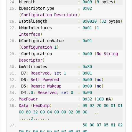
bLength                  
:
0x09
(
9
 bytes
)
bDescriptorType          
:
0x02
(
Configuration
Descriptor
)
wTotalLength             
:
0x0020
(
32
 bytes
)
bNumInterfaces           
:
0x01
(
1
Interface
)
bConfigurationValue      
:
0x01
(
Configuration
1
)
iConfiguration           
:
0x00
(
No
String
Descriptor
)
bmAttributes             
:
0x80
 D7
:
Reserved
,
set
1
:
0x01
 D6
:
Self
Powered
:
0x00
(
no
)
 D5
:
Remote
Wakeup
:
0x00
(
no
)
 D4
..
0
:
Reserved
,
set
0
:
0x00
MaxPower
:
0x32
(
100
 mA
)
Data
(
HexDump
)
:
09
02
20
00
01
01
00
80
32
09
04
00
00
02
08
06
..
.....
2.
......
50
00
07
05
81
02
00
02
00
07
05
02
02
00
02
00