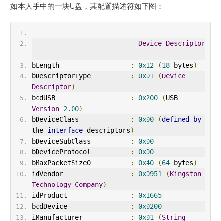
如本人手中的一块U盘，其配置描述符如下图：
----------------------
Device
Descriptor
----------------------
bLength                  
:
0x12
(
18
 bytes
)
bDescriptorType          
:
0x01
(
Device
Descriptor
)
bcdUSB                   
:
0x200
(
USB 
Version
2.00
)
bDeviceClass             
:
0x00
(
defined
by
the 
interface
 descriptors
)
bDeviceSubClass          
:
0x00
bDeviceProtocol          
:
0x00
bMaxPacketSize0          
:
0x40
(
64
 bytes
)
idVendor
:
0x0951
(
Kingston
Technology
Company
)
idProduct                
:
0x1665
bcdDevice                
:
0x0200
iManufacturer            
:
0x01
(
String