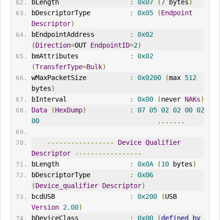
bLength                  
:
0x07
(
7
 bytes
)
bDescriptorType          
:
0x05
(
Endpoint
Descriptor
)
bEndpointAddress         
:
0x02
(
Direction
=
OUT
EndpointID
=
2
)
bmAttributes             
:
0x02
(
TransferType
=
Bulk
)
wMaxPacketSize           
:
0x0200
(
max 
512
bytes
)
bInterval
:
0x00
(
never 
NAK
s
)
Data
(
HexDump
)
:
07
05
02
02
00
02
00
.......
-----------------
Device
Qualifier
Descriptor
-----------------
bLength                  
:
0x0A
(
10
 bytes
)
bDescriptorType          
:
0x06
(
Device_qualifier
Descriptor
)
bcdUSB                   
:
0x200
(
USB 
Version
2.00
)
bDeviceClass             
:
0x00
(
defined
by