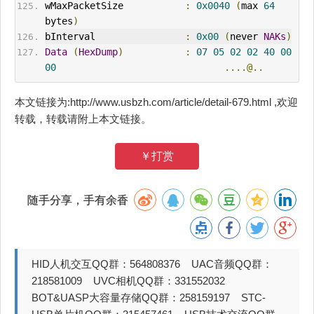
wMaxPacketSize           
:
0x0040
(
max 
64
bytes
)
bInterval                
:
0x00
(
never 
NAKs
)
Data
(
HexDump
)
:
07
05
02
02
40
00
00
....@..
本文链接为:http://www.usbzh.com/article/detail-679.html ,欢迎
转载，转载请附上本文链接。
￥打赏
随手分享，手有余香
HID人机交互QQ群：564808376 UAC音频QQ群：
218581009 UVC相机QQ群：331552032
BOT&UASP大容量存储QQ群：258159197 STC-