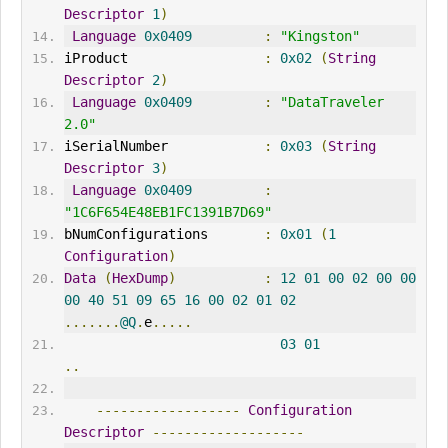
Descriptor
1
)
Language
0x0409
:
"Kingston"
iProduct                 
:
0x02
(
String
Descriptor
2
)
Language
0x0409
:
"DataTraveler 
2.0"
iSerialNumber            
:
0x03
(
String
Descriptor
3
)
Language
0x0409
:
"1C6F654E48EB1FC1391B7D69"
bNumConfigurations       
:
0x01
(
1
Configuration
)
Data
(
HexDump
)
:
12
01
00
02
00
00
00
40
51
09
65
16
00
02
01
02
.......
@Q
.
e
.....
03
01
..
------------------
Configuration
Descriptor
-------------------