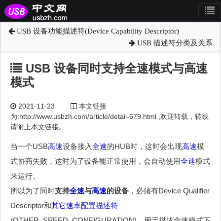
USB 设备功能描述符(Device Capability Descriptor)
USB 描述符分类及关系
USB 设备同时支持全速模式与高速
模式
2021-11-23
本文链接
为:http://www.usbzh.com/article/detail-679.html ,欢迎转载，转载
请附上本文链接。
当一个USB
高速
设备接入
全速
的HUB时，这时会出现
高速
模
式协商失败，这时为了设备能正常使用，会自动使用
全速
模式
来运行。
所以为了同时
支持
全速
与
高速
的设备
，必须有Device Qualifier
Descriptor和
其它速率配置描述符
(OTHER_SPEED_CONFIGURATION)，用于描述全速模式下