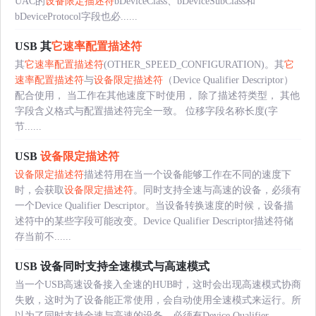
UAC的
设备限定描述符
bDeviceClass、bDeviceSubClass和
bDeviceProtocol字段也必......
USB 其
它速率配置描述符
其
它速率配置描述符
(OTHER_SPEED_CONFIGURATION)。其
它
速率配置描述符
与
设备限定描述符
（Device Qualifier Descriptor）
配合使用， 当工作在其他速度下时使用， 除了描述符类型， 其他
字段含义格式与配置描述符完全一致。 位移字段名称长度(字
节......
USB
设备限定描述符
设备限定描述符
描述符用在当一个设备能够工作在不同的速度下
时，会获取
设备限定描述符
。同时支持全速与高速的设备，必须有
一个Device Qualifier Descriptor。当设备转换速度的时候，设备描
述符中的某些字段可能改变。Device Qualifier Descriptor描述符储
存当前不......
USB 设备同时支持全速模式与高速模式
当一个USB高速设备接入全速的HUB时，这时会出现高速模式协商
失败，这时为了设备能正常使用，会自动使用全速模式来运行。所
以为了同时支持全速与高速的设备，必须有Device Qualifier