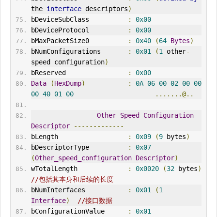
the 
interface
 descriptors
)
bDeviceSubClass          
:
0x00
bDeviceProtocol          
:
0x00
bMaxPacketSize0          
:
0x40
(
64
Bytes
)
bNumConfigurations       
:
0x01
(
1
 other
-
speed configuration
)
bReserved                
:
0x00
Data
(
HexDump
)
:
0A
06
00
02
00
00
00
40
01
00
.......@..
------------
Other
Speed
Configuration
Descriptor
-------------
bLength                  
:
0x09
(
9
 bytes
)
bDescriptorType          
:
0x07
(
Other_speed_configuration
Descriptor
)
wTotalLength             
:
0x0020
(
32
 bytes
)
//包括其本身和后续的长度
bNumInterfaces           
:
0x01
(
1
Interface
)
//接口数据
bConfigurationValue      
:
0x01