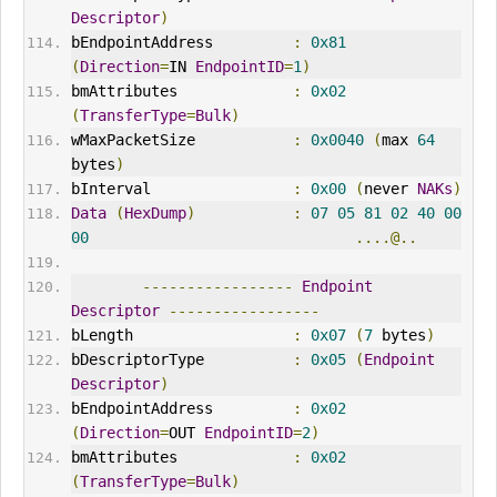
Descriptor
)
bEndpointAddress         
:
0x81
(
Direction
=
IN
EndpointID
=
1
)
bmAttributes             
:
0x02
(
TransferType
=
Bulk
)
wMaxPacketSize           
:
0x0040
(
max 
64
bytes
)
bInterval
:
0x00
(
never 
NAK
s
)
Data
(
HexDump
)
:
07
05
81
02
40
00
00
....@..
-----------------
Endpoint
Descriptor
-----------------
bLength                  
:
0x07
(
7
 bytes
)
bDescriptorType          
:
0x05
(
Endpoint
Descriptor
)
bEndpointAddress         
:
0x02
(
Direction
=
OUT
EndpointID
=
2
)
bmAttributes             
:
0x02
(
TransferType
=
Bulk
)