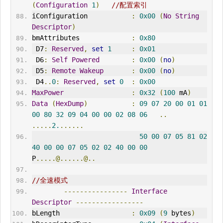
(
Configuration
1
)
//配置索引
iConfiguration           
:
0x00
(
No
String
Descriptor
)
bmAttributes             
:
0x80
 D7
:
Reserved
,
set
1
:
0x01
 D6
:
Self
Powered
:
0x00
(
no
)
 D5
:
Remote
Wakeup
:
0x00
(
no
)
 D4
..
0
:
Reserved
,
set
0
:
0x00
MaxPower
:
0x32
(
100
 mA
)
Data
(
HexDump
)
:
09
07
20
00
01
01
00
80
32
09
04
00
00
02
08
06
..
.....
2.
......
50
00
07
05
81
02
40
00
00
07
05
02
02
40
00
00
P
.....@......@..
//全速模式
----------------
Interface
Descriptor
-----------------
bLength                  
:
0x09
(
9
 bytes
)