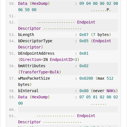
Data
(
HexDump
)
:
09
04
00
00
02
08
06
50
00
.......
P
.
-----------------
Endpoint
Descriptor
-----------------
bLength                  
:
0x07
(
7
 bytes
)
bDescriptorType          
:
0x05
(
Endpoint
Descriptor
)
bEndpointAddress         
:
0x81
(
Direction
=
IN
EndpointID
=
1
)
bmAttributes             
:
0x02
(
TransferType
=
Bulk
)
wMaxPacketSize           
:
0x0200
(
max 
512
bytes
)
bInterval
:
0x00
(
never 
NAK
s
)
Data
(
HexDump
)
:
07
05
81
02
00
02
00
.......
-----------------
Endpoint
Descriptor
-----------------