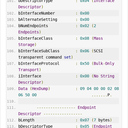
bDescriptorType          
:
0x04
(
Interface
Descriptor
)
bInterfaceNumber         
:
0x00
bAlternateSetting        
:
0x00
bNumEndpoints            
:
0x02
(
2
Endpoints
)
bInterfaceClass          
:
0x08
(
Mass
Storage
)
bInterfaceSubClass       
:
0x06
(
SCSI 
transparent command 
set
)
bInterfaceProtocol       
:
0x50
(
Bulk
-
Only
Transport
)
iInterface               
:
0x00
(
No
String
Descriptor
)
Data
(
HexDump
)
:
09
04
00
00
02
08
06
50
00
.......
P
.
-----------------
Endpoint
Descriptor
-----------------
bLength                  
:
0x07
(
7
 bytes
)
bDescriptorType          
:
0x05
(
Endpoint