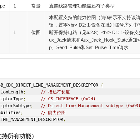
ype
1
常量
直连线路管理功能描述符子类型
本配置支持的能力位图（为0表示不支持该请求/通知
留，置零<br> D2: 1-设备在脉冲拨号序列中需
1
位图
断开保持电路（见6.2.8）<br> D1: 1-设备支持Se
ux_Jack请求和Aux_Jack_Hook_State通知<b
p、Send_Pulse和Set_Pulse_Time请求
SB_
CDC
_DIRECT_L
IN
E_MANAGEMENT_DESCRIPTOR 
{
tionLength
;
// 描述符长度
riptorType
;
// CS_
IN
TERFACE (0x24)
riptorSubtype
;
// Direct Line Management subtype (0x03
abilities
;
// 能力位图
LINE_MANAGEMENT_DESCRIPTOR
;
支持所有功能）