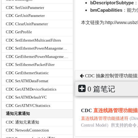
bDescriptorSubtype
：
CDC SetUnitParameter
bmCapabilities
：能力
CDC GetUnitParameter
本文链接为:http://www.usb
CDC ClearUnitParameter
CDC GetProfile
CDC SetEthernetMulticastFilters
CDC SetEthernetPowerManagementPatternFilter
CDC GetEthernetPowerManagementPatternFilter
CDC SetEthernetPacketFilter
CDC GetEthernetStatistic
CDC 抽象控制管理功能
CDC SetATMDataFormat
0 篇笔记
CDC GetATMDeviceStatistics
CDC SetATMDefaultVC
CDC GetATMVCStatistics
CDC
直连线路管理功能描
通知元素通知
直连线路管理功能描述符
(Di
CDC 通知元素通知
Control Model）所支
CDC NetworkConnection