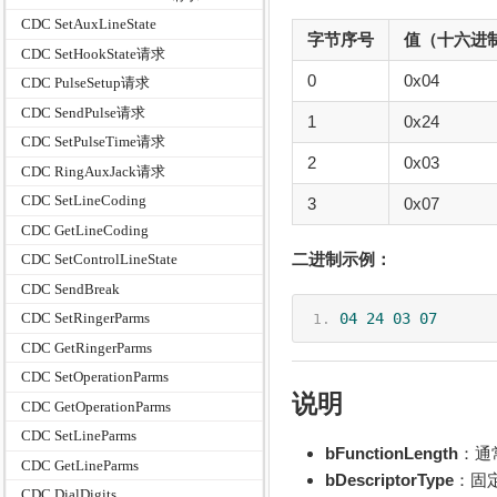
CDC SetAuxLineState
字节序号
值（十六进
CDC SetHookState请求
0
0x04
CDC PulseSetup请求
CDC SendPulse请求
1
0x24
CDC SetPulseTime请求
2
0x03
CDC RingAuxJack请求
CDC SetLineCoding
3
0x07
CDC GetLineCoding
二进制示例：
CDC SetControlLineState
CDC SendBreak
04
24
03
07
CDC SetRingerParms
CDC GetRingerParms
CDC SetOperationParms
说明
CDC GetOperationParms
CDC SetLineParms
bFunctionLength
：通
CDC GetLineParms
bDescriptorType
：固定
CDC DialDigits