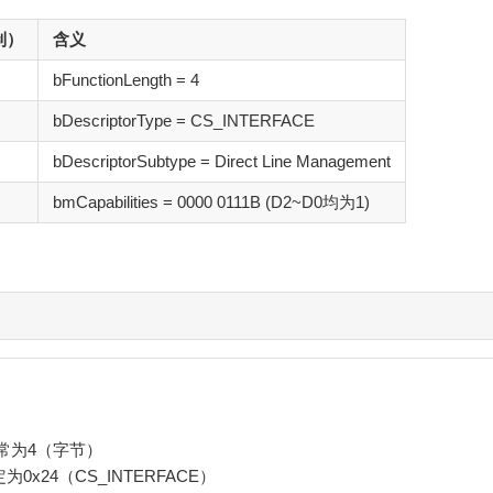
制）
含义
bFunctionLength = 4
bDescriptorType = CS_INTERFACE
bDescriptorSubtype = Direct Line Management
bmCapabilities = 0000 0111B (D2~D0均为1)
常为4（字节）
为0x24（CS_INTERFACE）