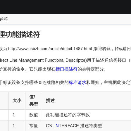
描述符
管理功能描述符
:http://www.usbzh.com/article/detail-1487.html ,欢迎转载，
irect Line Management Functional Descriptor)用于描述
 Model）所支持的命令。它只能出现在
接口描述符
的类特定部分。
于标识设备支持哪些直连线路相关的
标准请求
和通知，主机据此决定
值/
大小
描述
类型
1
数值
此功能描述符的字节数
1
常量
CS_
IN
TERFACE 描述符类型