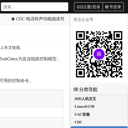
QQ注册/登录
帐号登录
CDC 电话铃声功能描述符
关注公众号
转载请附上本文链接。
通信类接口（SubClass为直连线路控制模型，
可用的控制命令。
分类导航
HID人机交互
Linux&USB
UAC音频
CDC