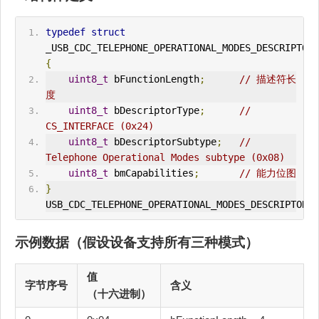
typedef
struct
_USB_
CDC
_TELEPHONE_OPERATIONAL_MODES_DESCRIPTOR 
{
uint8_t
 bFunctionLength
;
// 描述符长
度
uint8_t
 bDescriptorType
;
// 
CS_
IN
TERFACE (0x24)
uint8_t
 bDescriptorSubtype
;
// 
Telephone Operational Modes subtype (0x08)
uint8_t
 bmCapabilities
;
// 能力位图
}
USB_
CDC
_TELEPHONE_OPERATIONAL_MODES_DESCRIPTOR
;
示例数据（假设设备支持所有三种模式）
值
字节序号
含义
（十六进制）