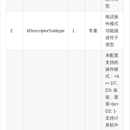
型
电话操
作模式
2
bDescriptorSubtype
1
常量
功能描
述符子
类型
本配置
支持的
操作模
式：<b
r> D7..
D3: 保
留，置
零<br>
D2: 1-
支持计
算机中