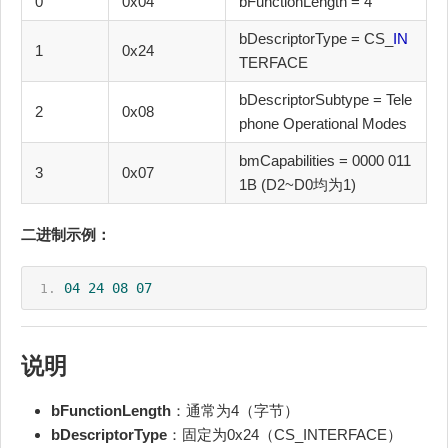
0
0x04
bFunctionLength = 4
bDescriptorType = CS_
IN
1
0x24
TERFACE
bDescriptorSubtype = Tele
2
0x08
phone Operational Modes
bmCapabilities = 0000 011
3
0x07
1B (D2~D0均为1)
二进制示例：
04
24
08
07
说明
bFunctionLength
：通常为4（字节）
bDescriptorType
：固定为0x24（CS_INTERFACE）