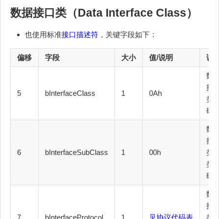
数据接口类（Data Interface Class）
也使用标准
接口描述符
，关键字段如下：
偏移
字段
大小
值/说明
说
数
接
5
bInterfaceClass
1
0Ah
类
码
数
接
6
bInterfaceSubClass
1
00h
类
类
码
数
接
7
bInterfaceProtocol
1
见协议代码表
类