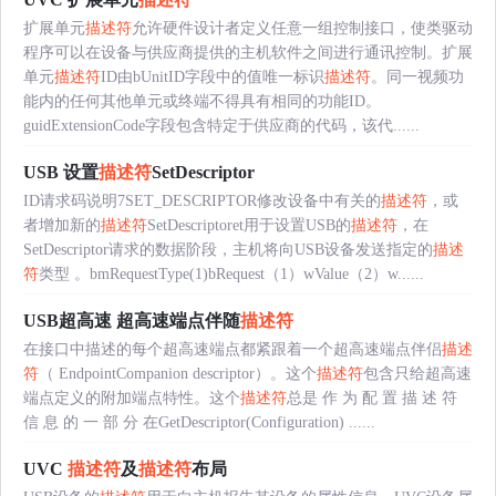
扩展单元
描述符
允许硬件设计者定义任意一组控制接口，使类驱动
程序可以在设备与供应商提供的主机软件之间进行通讯控制。扩展
单元
描述符
ID由bUnitID字段中的值唯一标识
描述符
。同一视频功
能内的任何其他单元或终端不得具有相同的功能ID。
guidExtensionCode字段包含特定于供应商的代码，该代......
USB 设置
描述符
SetDescriptor
ID请求码说明7SET_DESCRIPTOR修改设备中有关的
描述符
，或
者增加新的
描述符
SetDescriptoret用于设置USB的
描述符
，在
SetDescriptor请求的数据阶段，主机将向USB设备发送指定的
描述
符
类型 。bmRequestType(1)bRequest（1）wValue（2）w......
USB超高速 超高速端点伴随
描述符
在接口中描述的每个超高速端点都紧跟着一个超高速端点伴侣
描述
符
（ EndpointCompanion descriptor）。这个
描述符
包含只给超高速
端点定义的附加端点特性。这个
描述符
总是 作 为 配 置 描 述 符
信 息 的 一 部 分 在GetDescriptor(Configuration) ......
UVC
描述符
及
描述符
布局