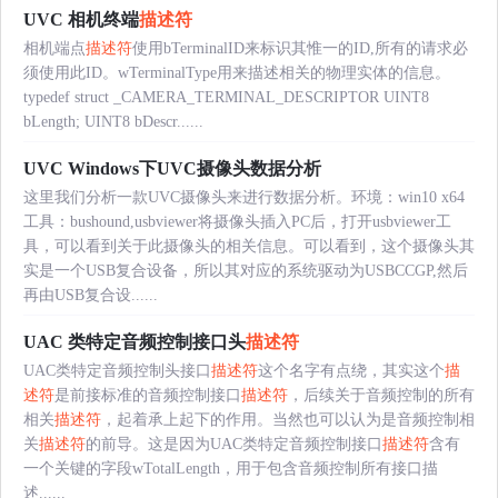
UVC 相机终端
描述符
相机端点
描述符
使用bTerminalID来标识其惟一的ID,所有的请求必
须使用此ID。wTerminalType用来描述相关的物理实体的信息。
typedef struct _CAMERA_TERMINAL_DESCRIPTOR UINT8
bLength; UINT8 bDescr......
UVC Windows下UVC摄像头数据分析
这里我们分析一款UVC摄像头来进行数据分析。环境：win10 x64
工具：bushound,usbviewer将摄像头插入PC后，打开usbviewer工
具，可以看到关于此摄像头的相关信息。可以看到，这个摄像头其
实是一个USB复合设备，所以其对应的系统驱动为USBCCGP,然后
再由USB复合设......
UAC 类特定音频控制接口头
描述符
UAC类特定音频控制头接口
描述符
这个名字有点绕，其实这个
描
述符
是前接标准的音频控制接口
描述符
，后续关于音频控制的所有
相关
描述符
，起着承上起下的作用。当然也可以认为是音频控制相
关
描述符
的前导。这是因为UAC类特定音频控制接口
描述符
含有
一个关键的字段wTotalLength，用于包含音频控制所有接口描
述......