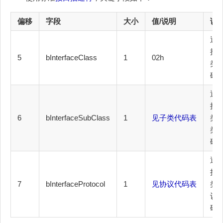
偏移
字段
大小
值/说明
说
通
接
5
bInterfaceClass
1
02h
类
码
通
接
6
bInterfaceSubClass
1
见子类代码表
类
类
码
通
接
7
bInterfaceProtocol
1
见协议代码表
类
议
码