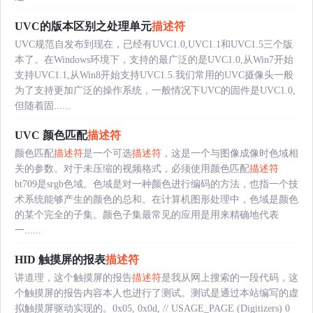
UVC的版本区别之处理单元
描述符
UVC规范自发布到现在，已经有UVC1.0,UVC1.1和UVC1.5三个版
本了。在Windows环境下，支持的最广泛的是UVC1.0,从Win7开始
支持UVC1.1,从Win8开始支持UVC1.5.我们常用的UVC摄像头一般
为了支持更加广泛的操作系统，一般情况下UVC的固件是UVC1.0,
但随着固......
UVC 颜色匹配
描述符
颜色匹配
描述符
是一个可选
描述符
，这是一个与图像成像时色域相
关的参数。对于未压缩的视频格式，必须使用颜色匹配
描述符
bt709是srgb色域。色域是对一种颜色进行编码的方法，也指一个技
术系统能够产生的颜色的总和。在计算机图形处理中，色域是颜色
的某个完全的子集。颜色子集最常见的应用是用来精确地代表
一......
HID 触摸屏的报表
描述符
讲道理，这个触摸屏的报告
描述符
是我从网上搜索的一段代码，这
个触摸屏的报告内容本人也进行了测试。测试是通过本站编写的虚
拟触摸屏驱动实现的。0x05, 0x0d, // USAGE_PAGE (Digitizers) 0