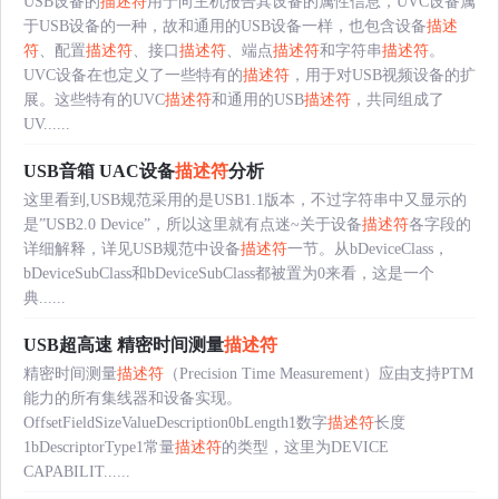
USB设备的
描述符
用于向主机报告其设备的属性信息，UVC设备属
于USB设备的一种，故和通用的USB设备一样，也包含设备
描述
符
、配置
描述符
、接口
描述符
、端点
描述符
和字符串
描述符
。
UVC设备在也定义了一些特有的
描述符
，用于对USB视频设备的扩
展。这些特有的UVC
描述符
和通用的USB
描述符
，共同组成了
UV......
USB音箱 UAC设备
描述符
分析
这里看到,USB规范采用的是USB1.1版本，不过字符串中又显示的
是”USB2.0 Device”，所以这里就有点迷~关于设备
描述符
各字段的
详细解释，详见USB规范中设备
描述符
一节。从bDeviceClass，
bDeviceSubClass和bDeviceSubClass都被置为0来看，这是一个
典......
USB超高速 精密时间测量
描述符
精密时间测量
描述符
（Precision Time Measurement）应由支持PTM
能力的所有集线器和设备实现。
OffsetFieldSizeValueDescription0bLength1数字
描述符
长度
1bDescriptorType1常量
描述符
的类型，这里为DEVICE
CAPABILIT......