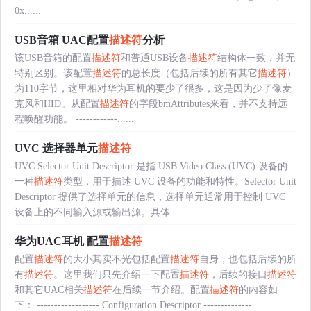
0x......
USB音箱 UAC配置
描述符
分析
该USB音箱的配置
描述符
和普通USB设备
描述符
结构体一致，并无
特别区别。该配置
描述符
的总长度（包括后续的所有其它
描述符
）
为110字节，这里相对华为耳机的要少了很多，这是因为少了像麦
克风和HID。从配置
描述符
的字段bmAttributes来看，并不支持远
程唤醒功能。 ------------......
UVC 选择器单元
描述符
UVC Selector Unit Descriptor 是指 USB Video Class (UVC) 设备的
一种
描述符
类型，用于描述 UVC 设备的功能和特性。Selector Unit
Descriptor 提供了选择单元的信息，选择单元通常用于控制 UVC
设备上的不同输入源或输出源。具体......
华为UAC耳机 配置
描述符
配置
描述符
的大小其实不光包括配置
描述符
自身，也包括后续的所
有
描述符
。这里我们只先介绍一下配置
描述符
，后续的接口
描述符
和其它UAC相关
描述符
在后续一节介绍。配置
描述符
的内容如
下： ------------------ Configuration Descriptor --------------......