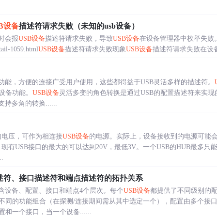
SB设备
描述符请求失败（未知的usb设备）
时会报
USB设备
描述符请求失败，导致
USB设备
在设备管理器中枚举失败
tail-1059.html
USB设备
描述符请求失败现象
USB设备
描述符请求失败在设备管
的功能，方便的连接广受用户使用，这些都得益于USB灵活多样的描述符。
设备功能。
USB设备
灵活多变的角色转换是通过USB的配置描述符来实现
支持多角的转换......
的电压，可作为相连接
USB设备
的电源。实际上，设备接收到的电源可能会低
议，现有USB接口的最大的可以达到20V，最低3V。一个USB的HUB最多只
.
述符、接口描述符和端点描述符的拓扑关系
含设备、配置、接口和端点4个层次。每个
USB设备
都提供了不同级别的
不同的功能组合（在探测/连接期间需从其中选定一个），配置由多个接
一个接口，当一个设备......