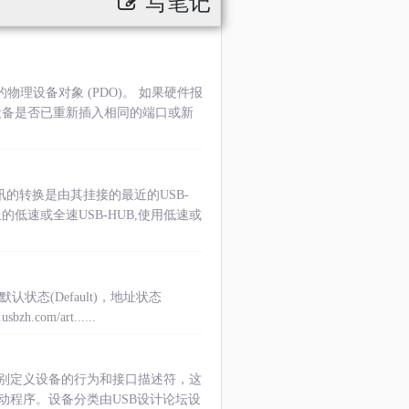
写笔记
的物理设备对象 (PDO)。 如果硬件报
论设备是否已重新插入相同的端口或新
讯的转换是由其挂接的最近的USB-
的低速或全速USB-HUB,使用低速或
状态(Default)，地址状态
com/art......
别定义设备的行为和接口描述符，这
程序。设备分类由USB设计论坛设