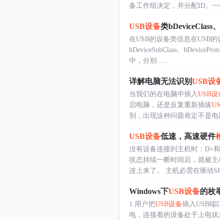
备工作组决定，并分配ID。一些
USB设备
类bDeviceClass、
在USB的设备类信息在USB的
bDeviceSubClass、b
中，分别......
详解电脑无法识别
USB设
当我们的在电脑中插入
USB设
启电脑，还是反复重新插拔
U
别，出现这种问题肯定不是电脑..
USB设备
低速，高速硬件
没有设备连接到主机时：D+和
状态持续一断时间后，就被主
连上来了。 主机必需在驱动SE0
Windows下
USB设备
的枚
1.用户把
USB设备
插入USB端
电，连接着的设备处于上电状态。2