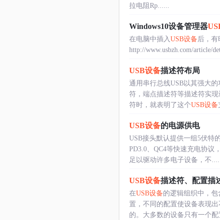
拉电阻Rp......
Windows10设备管理器
U
在电脑中插入
USB设备
后，有
http://www.usbzh.com/article/de
USB设备
描述符布局
通用串行总线USB以其强大
符，端点描述符等描述符实现
符时，就表明了这个
USB设备
USB设备
的电源供电
USB接头默认提供一组5伏特
PD3.0、QC4等快速充电协
足以驱动许多电子设备，不.....
USB设备
描述符、配置描
在
USB设备
的逻辑组织中，包
置，不同的配置使设备表现出
的。大多数的设备只有一个配置和