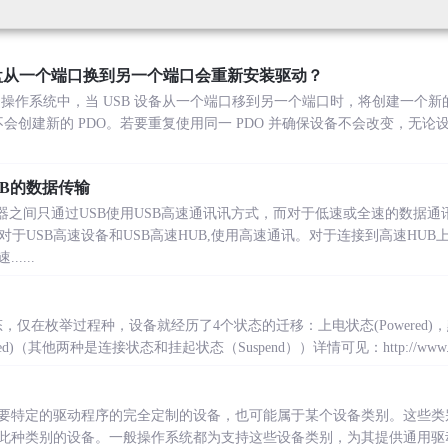
盘从一个端口换到另一个端口会重新安装驱动？
高版本的操作系统中，当 USB 设备从一个端口移到另一个端口时，将创建一个新
则不会创建新的 PDO。若要重复使用同一 PDO 并确保设备不会改变，无
UB的数据传输
线器之间只通过USB使用USB高速通讯讯方式，而对于低速或全速的数据通
于USB高速设备和USB高速HUB,使用高速通讯。对于连接到高速HUB上
....
，仅在枚举过程种，设备就经历了4个状态的迁移：上电状态(Powered)，默认
ured)（其他两种是连接状态和挂起状态（Suspend））详情可见：http://www.usbzh.
要特定的驱动程序的完全定制的设备，也可能属于某个设备类别。这些类
此种类别的设备。一般操作系统都为支持这些设备类别，为其提供通用驱动