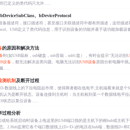
已定义的类代码只允许......
bDeviceSubClass、bDeviceProtocol
设备描述符，接口描述符，甚至接口关联描述符中都有所描述，这些描述符的字段
DeviceProtocol。USB定义了类代码信息，用于识别设备的功能并基于该功
备
的原因和解决方法
备
时(如USB鼠标，usb键盘，usb音箱，usbU盘），有时会提示“无法识别
U
SB设备
，都无法解决这类问题。电脑无法识别
USB设备
原因分析电脑中插
....
检测机制
及断开过程
D-数据线上的下拉电阻起作用，使得两者都在低电平;主机端看来就是个S
机认为是断开状态。设备连接到主机时：当主机检到某一个数据线电平拉
状态以复位设备......
举过程分析
口或给系统启动时设备上电这里的USB端口指的是主机下的根hub或主机下行
.Hub监测它各个端口数据线上(D+/D-)的电压在hub端，数据线D+和D-都