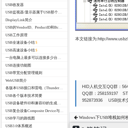
USB收发器
USB监视器/显示器属于USB那个分支？
DisplayLink简介
USB的VendorID、ProductID和BcdDevice有什么作用
USB工作原理
本文链接为:http://www.usb
USB全速设备小结
USB高速设备小结
一台电脑上最多可以连接多少台USB设备？
USB连接功能图
USB带宽分配管理规则
WebUSB简介
HID人机交互QQ群：564
各版本USB接口和雷电（Thunderbolt）接口的速度
QQ群：258159197 
USB各个版本技术简要
952873936 USB技术交
USB设备硬件ID和兼容ID的生成规则介绍
USB复合设备Composite Device与组合设备Compound Device
Windows下USB堆栈如何
USB学习的路线图
USB3.0体系概述