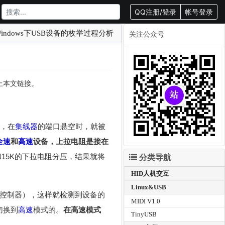
QQ注册/登录
帐号登录
indows下USB设备的枚举过程分析
关注公众号
载请附上本文链接。
样，在
集线器
的端口悬空时，就被
全速
和
高速
设备，上拉电阻是接在
和15K的下拉电阻分压，结果就将
分类导航
HID人机交互
Linux&USB
主控制器），这样就检测到设备的
MIDI V1.0
切换到
高速
模式的。
在高速模式
TinyUSB