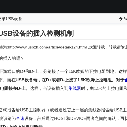
枚举USB设备
W
下USB设备的插入检测机制
:http://www.usbzh.com/article/detail-124.html ,欢迎转载，转
备的插入的呢？
下游端口的D+和D-上，分别接了一个15K欧姆的下拉电阻到地。这
平。
而在USB设备端，在D+或者D-上接了1.5K欧姆上拉电阻。对于
电阻接在D-上
。这样，当设备插入到
集线器
时，由1.5K的上拉电阻
。
它就报告给USB主控制器（或者通过它上一层的集线器报告给USB
被识别为
全速
设备，然后通过HOST和DEVICE两者之间的确认，再
将D+上的上拉电阻断开
。