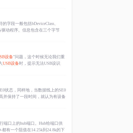
一般包括bDeviceClass、
能加载设备驱动程序。信息包含在三个字节
SB设备
”问题，这个时候无论我们重
入
USB设备
时，提示无法USB设识
E0状态，同样地，当数据线上的SE0
高并保持了一段时间，就认为有设备
端口上的hub端口。Hub给端口供
有一个阻值在14.25k到24.8k的下