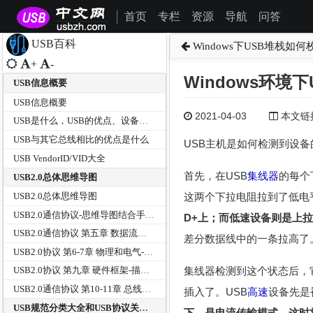
首页
专栏
资源
导航
问答
|
USB百科
Windows下USB堆栈如何
+
-
Windows环境
USB信息概要
USB信息概要
2021-04-03
本文链接为
USB是什么，USB的优点、设备分类及传输方式有那些？
USB与其它总线相比的优点是什么
USB主机是如何检测到设
USB VendorID/VID大全
首先，在USB
集线器
的每个
USB2.0总体思维导图
这两个下拉电阻拉到了低电
USB2.0总体思维导图
USB2.0通信协议-思维导图结合手册和USB中文网资料
D+上；而低速设备则是上拉
USB2.0通信协议 第五章 数据流模型-传输方式--思维导图
差分数据线中的一条拉高了
USB2.0协议 第6-7章 物理和电气-思维导图
集线器检测到这个状态后，
USB2.0协议 第九章 硬件框架-描述符等--思维导图
USB2.0通信协议 第10-11章 总线器HUB--思维导图
插入了。USB
高速
设备先是
USB规范分类大全和USB协议关系树
下，是电流传输模式，这时