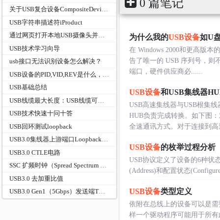
0 篇笔记
关于USB复合设备CompositeDevice的交待
USB字符串描述符iProduct
通过网页打开本地USB摄像头并实现录制-WebCamera
为什么我的
USB设备
如U
USB技术学习向导
在 Windows 2000和更
告了唯一的 USB 序列号，
usb接口无法识别设备怎么解决？
端口，硬件供应商必......
USB设备的PID,VID,REV是什么，起什么作用
USB基础总结
USB设备
和USB集线器H
USB线缆最大长度：USB线缆可以有多长？
USB高速集线器与USB根集
USB技术快速十问十答
HUB负责完成转换。如下图：对
USB回环测试loopback
全速通讯方式。对于连接到高速..
USB3.0集线器上游端口Loopback回环测试方案（USBIF一致性认证版）
USB设备
的枚举过程分析
USB3.0 CTLE电路
USB协议定义了设备的6种状态
SSC 扩频时钟（Spread Spectrum Clocking）
(Address)和配置状态(Config
USB3.0 去加重比值
USB设备
类型定义
USB3.0 Gen1（5Gbps）发送端TX全套电气参数对照表（USB‑IF官方规范，TP1测试点）
依附在总线上的设备可以是需
样一个驱动程序可能用于所有