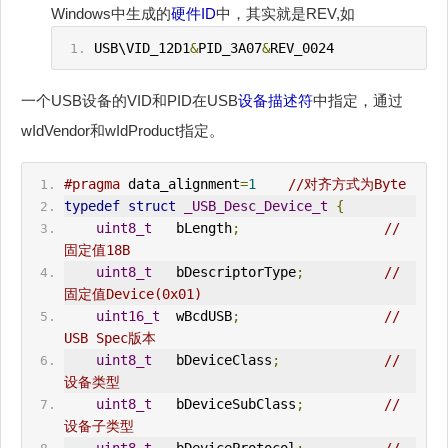
Windows中生成的
硬件ID
中，其实就是REV,如
USB\VID_12D1
&
PID_3A07
&
REV_0024
一个USB设备的VID和PID在USB
设备描述符
中指定，通过
wIdVendor和wIdProduct指定。
#pragma
 data_alignment
=
1
//对齐方式为Byte
typedef
struct
_USB_Desc_Device_t
{
uint8_t
   bLength
;
// 
固定值18B
uint8_t
   bDescriptorType
;
// 
固定值Device(0x01)
uint16_t
  wBcdUSB
;
// 
USB Spec版本
uint8_t
   bDeviceClass
;
// 
设备类型
uint8_t
   bDeviceSubClass
;
// 
设备子类型