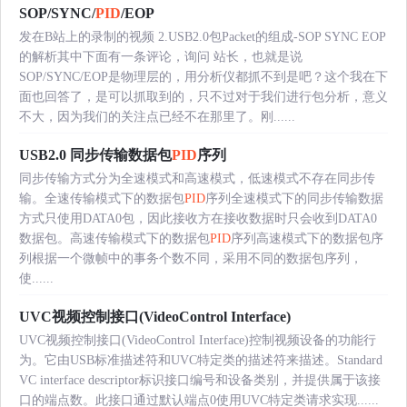
SOP/SYNC/
PID
/EOP
发在B站上的录制的视频 2.USB2.0包Packet的组成-SOP SYNC EOP
的解析其中下面有一条评论，询问 站长，也就是说
SOP/SYNC/EOP是物理层的，用分析仪都抓不到是吧？这个我在下
面也回答了，是可以抓取到的，只不过对于我们进行包分析，意义
不大，因为我们的关注点已经不在那里了。刚......
USB2.0 同步传输数据包
PID
序列
同步传输方式分为全速模式和高速模式，低速模式不存在同步传
输。全速传输模式下的数据包
PID
序列全速模式下的同步传输数据
方式只使用DATA0包，因此接收方在接收数据时只会收到DATA0
数据包。高速传输模式下的数据包
PID
序列高速模式下的数据包序
列根据一个微帧中的事务个数不同，采用不同的数据包序列，
使......
UVC视频控制接口(VideoControl Interface)
UVC视频控制接口(VideoControl Interface)控制视频设备的功能行
为。它由USB标准描述符和UVC特定类的描述符来描述。Standard
VC interface descriptor标识接口编号和设备类别，并提供属于该接
口的端点数。此接口通过默认端点0使用UVC特定类请求实现......