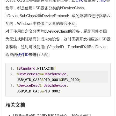
大部分USB设备都是标准的兼容设备，如
UVC
摄像头，
HID
键
盘等，都是使用USB设备分类的bDeviceClass、
bDeviceSubClass和bDeviceProtocol生成的兼容ID进行驱动匹
配的，Windows中提供了大量的兼容驱动。
对于使用自定义分类的bDeviceClass的设备，系统可能会因
为无法找到驱动而并成未知设备，这时需要开发相应的USB设
备驱动，这时可以使用由VendorID、ProductID和BcdDevice
给成的
硬件ID
来进行匹配。
[
Standard
.
NT$ARCH$
]
%
DeviceDesc
%=
UsbzhDevice
,
USB\VID_0A39
&
PID_0001
&
REV_0100
;
%
DeviceDesc
%=
UsbzhDevice
,
USB\VID_0A39
&
PID_0002
;
相关文档
USB设备的PID,VID,REV是什么，起什么作用