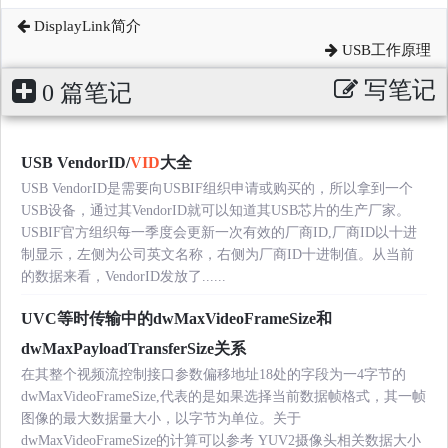
DisplayLink简介
USB工作原理
写笔记
0 篇笔记
USB VendorID/
VID
大全
USB VendorID是需要向USBIF组织申请或购买的，所以拿到一个
USB设备，通过其VendorID就可以知道其USB芯片的生产厂家。
USBIF官方组织每一季度会更新一次有效的厂商ID,厂商ID以十进
制显示，左侧为公司英文名称，右侧为厂商ID十进制值。从当前
的数据来看，VendorID发放了......
UVC等时传输中的dwMaxVideoFrameSize和
dwMaxPayloadTransferSize关系
在其整个视频流控制接口参数偏移地址18处的字段为一4字节的
dwMaxVideoFrameSize,代表的是如果选择当前数据帧格式，其一帧
图像的最大数据量大小，以字节为单位。关于
dwMaxVideoFrameSize的计算可以参考 YUV2摄像头相关数据大小