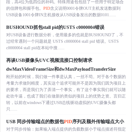
段，高4位为低四位的补码。特殊用途包包括了一些用于特定场合
的信牌包和握手包。
PID
含义说明0001令牌OUT主机发送数据到
USB设备1001令牌IN主机接收从USB设备发出的数据0101......
BUSHOUND抓包stall pid的USTS c0000004错误
对USB设备进行数据分析，使用最多的也就是BUSHOUND了，不
过经常遇到一个问题就是 USTS c0000004 stall pid 错误。USTS
c0000004 stall pid在本站中搜......
再谈USB摄像头UVC视频流接口控制请求
dwMaxVideoFrameSize和dwMaxPayloadTransferSize
刚开始的时候，我们做一件事是认真，一丝不苟。对于各个数据的
考量力求做到精度，其实这个追求可能并不是因为我们因为项目上
的要求，而是我们为了弄清一个事实，有了这个事实我们就可以随
处吹牛逼，也成了我们在做新的类似的项目上的优势之资。言归正
转，以前在windows下通过USB总线驱动虚拟的UVC摄像头都
只......
USB 同步传输端点的数据包
PID
序列及额外传输端点大小
对于同步传输：如果输入端点提供的负载数据小于端点描述符指定