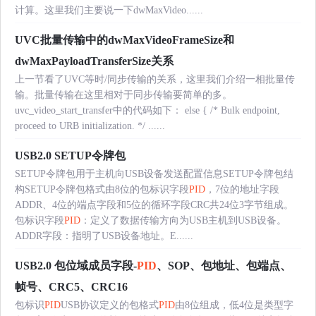
计算。这里我们主要说一下dwMaxVideo......
UVC批量传输中的dwMaxVideoFrameSize和
dwMaxPayloadTransferSize关系
上一节看了UVC等时/同步传输的关系，这里我们介绍一相批量传
输。批量传输在这里相对于同步传输要简单的多。
uvc_video_start_transfer中的代码如下： else { /* Bulk endpoint,
proceed to URB initialization. */ ......
USB2.0 SETUP令牌包
SETUP令牌包用于主机向USB设备发送配置信息SETUP令牌包结
构SETUP令牌包格式由8位的包标识字段
PID
，7位的地址字段
ADDR、4位的端点字段和5位的循环字段CRC共24位3字节组成。
包标识字段
PID
：定义了数据传输方向为USB主机到USB设备。
ADDR字段：指明了USB设备地址。E......
USB2.0 包位域成员字段-
PID
、SOP、包地址、包端点、
帧号、CRC5、CRC16
包标识
PID
USB协议定义的包格式
PID
由8位组成，低4位是类型字