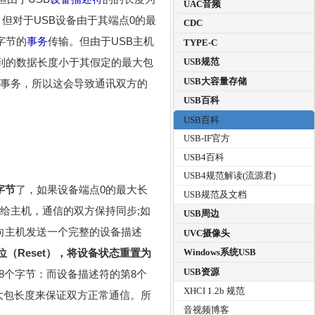
UAC音频
但对于USB设备由于其端点0的最
CDC
字节的
事务
传输。但由于USB主机
TYPE-C
USB规范
收到的数据长度小于其假定的最大包
USB大容量存储
的事务，所以这会导致通讯双方的
USB百科
USB百科
USB-IF官方
USB4百科
USB4规范解读(流源君)
字节
了，如果设备端点0的最大长
USB规范及文档
送给主机，通信的双方保持同步;如
USB周边
务向主机发送一个完整的设备描述
UVC摄像头
位（Reset），将设备状态重置为
Windows系统USB
USB资源
8个字节：而设备描述符的第8个
XHCI 1.2b 规范
大包长度来保证双方正常通信。所
音视频博客