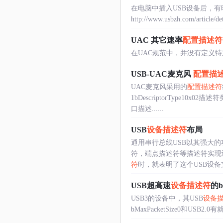
在电脑中插入USB设备后，有
http://www.usbzh.com/article/d
UAC 其它速率
配置描述符
在UAC规范中，并没有定义
USB-UAC麦克风
配置描
UAC麦克风采用的
配置描述符
1bDescriptorType10x02描
口描述......
USB
设备描述符
布局
通用串行总线USB以其强大的
符，端点描述符等描述符实现
符
时，就表明了这个USB设备支持
USB超高速
设备描述符
的b
USB3的设备中，其USB
设备
bMaxPacketSize0和USB