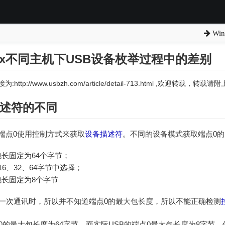
Wi
inux不同主机下USB设备枚举过程中的差别
:http://www.usbzh.com/article/detail-713.html ,欢迎转载，转
述符
的不同
端点0使用控制方式来获取
设备描述符
。不同的设备模式获取端点0
长固定为64个字节；
16、32、64字节中选择；
包长固定为8个字节
第一次通讯时，所以并不知道端点0的最大包长度，所以不能正确检测
点0的最大包长度为64字节，而实际USB的端点0最大包长度为8字节，