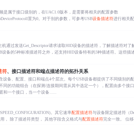
频是属于接口级别的，在UAC1.0版本，是需要将相关的配置参数
Class,bDeviceProtocoll置为0。对于别的参数，可参考USB
设备描述符
进行相关
机通过发送Get_Descriptor请求读取HID设备的描述符，了解描述符对
SB设备的5种标准描述符之外，还支持HID设备特有的3种描述符。这些描
述符
、接口描述符和端点描述符的拓扑关系
包含设备、配置、接口和端点4个层次。每个USB设备都提供了不同级别的
不同的功能组合（在探测/连接期间需从其中选定一个），配置由多个接
一个接口，当一个设备......
_SPEED_CONFIGURATION)。其它速率
配置描述符
与设备限定描述符（Device 
用， 除了描述符类型， 其他字段含义格式与
配置描述符
完全一致。 位移字