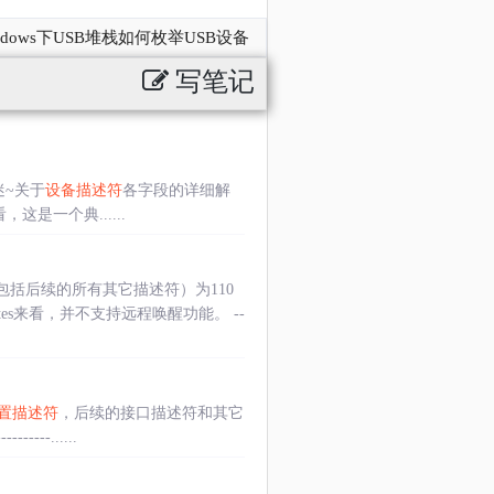
ndows下USB堆栈如何枚举USB设备
写笔记
迷~关于
设备描述符
各字段的详细解
来看，这是一个典......
包括后续的所有其它描述符）为110
butes来看，并不支持远程唤醒功能。 --
置描述符
，后续的接口描述符和其它
------......