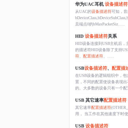
华为UAC耳机
设备描述符
从UAC的
设备描述符
可知，音
bDeviceClass,bDeviceSub
且端点0的bMaxPacketSiz......
HID
设备描述符
关系
HID设备连接到USB主机后，主
的描述符HID设备除了支持U
符
、
配置描述符
、......
USB
设备描述符
、
配置描
在USB设备的逻辑组织中，
置，不同的配置使设备表现出
的。大多数的设备只有一个配置和
USB 其它速率
配置描述符
其它速率
配置描述符
(OTHER
用， 当工作在其他速度下时使
USB
设备描述符