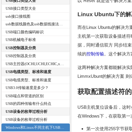
以“Reset”就是这个解决方
USB接口类型大全
USB接口类型大全
Linux Ubuntu下
usb接口接线图
usb数据线颜色及usb数据线接法图解和USB接口引脚接线定义
而在Linux Ubuntu的解决
USB端口颜色编码标识
主机第一次获取设备描述符
USB机械电子标准
据，同时通信双方 同步结束
USB控制器及分类
续的
控制传输
。这个解决方
USB控制器及分类
USB主控器(OCHI,UCHI,ECHIC,xHCI)有什么区别？
这两种解决方案都能解决实际
USB电缆类型、标准和速度
LimmxUbunt的解决
USB电缆类型、标准和速度
USB3.0传输速度是多少？
获取
配置描述符
的
USB端点和管道的区别
USB的四种传输有什么特点
USB主机复位设备后，这
USB设备的枚举过程分析
在Windows下，在获取第一
USB设备的枚举过程分析
Windows和Linux不同主机下USB设备枚举过程中的差别
第一次使用255字节获