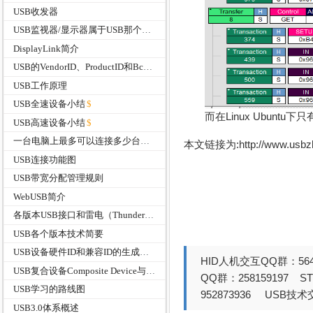
USB收发器
USB监视器/显示器属于USB那个分支？
DisplayLink简介
USB的VendorID、ProductID和BcdDevice有什么作用
USB工作原理
USB全速设备小结
而在Linux Ubuntu
USB高速设备小结
一台电脑上最多可以连接多少台USB设备？
本文链接为:http://www.usb
USB连接功能图
USB带宽分配管理规则
WebUSB简介
各版本USB接口和雷电（Thunderbolt）接口的速度
USB各个版本技术简要
USB设备硬件ID和兼容ID的生成规则介绍
HID人机交互QQ群：564
USB复合设备Composite Device与组合设备Compound Device
QQ群：258159197 
USB学习的路线图
952873936 USB技术交
USB3.0体系概述