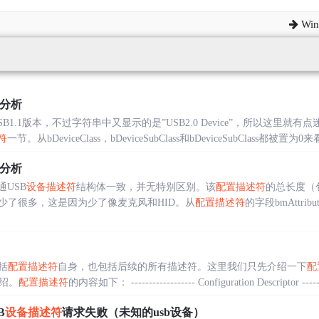
Wi
分析
B1.1版本，不过字符串中又显示的是”USB2.0 Device”，所以这里就有点
符
一节。从bDeviceClass，bDeviceSubClass和bDeviceSubClass都被置为0
分析
通USB
设备描述符
结构体一致，并无特别区别。该
配置描述符
的总长度（
少了很多，这是因为少了像麦克风和HID。从
配置描述符
的字段bmAttri
括
配置描述符
自身，也包括后续的所有描述符。这里我们只先介绍一下
配
绍。
配置描述符
的内容如下： ------------------ Configuration Descriptor --------
B
设备描述符
请求失败（未知的usb设备）