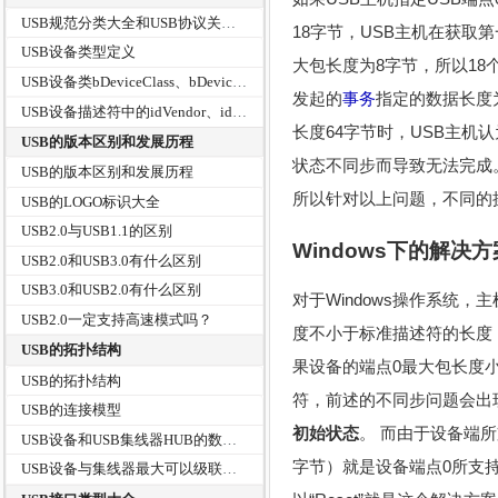
USB规范分类大全和USB协议关系树
18字节，USB主机在获取
USB设备类型定义
大包长度为8字节，所以18
USB设备类bDeviceClass、bDeviceSubClass、bDeviceProtocol
发起的
事务
指定的数据长度
USB设备描述符中的idVendor、idProduct和bcdDevice
长度64字节时，USB主
USB的版本区别和发展历程
状态不同步而导致无法完成
USB的版本区别和发展历程
所以针对以上问题，不同的
USB的LOGO标识大全
USB2.0与USB1.1的区别
Windows下的解决方
USB2.0和USB3.0有什么区别
USB3.0和USB2.0有什么区别
对于Windows操作系统
USB2.0一定支持高速模式吗？
度不小于标准描述符的长度（
USB的拓扑结构
果设备的端点0最大包长度
USB的拓扑结构
符，前述的不同步问题会出
USB的连接模型
初始状态
。 而由于设备端
USB设备和USB集线器HUB的数据传输
字节）就是设备端点0所支
USB设备与集线器最大可以级联多少层