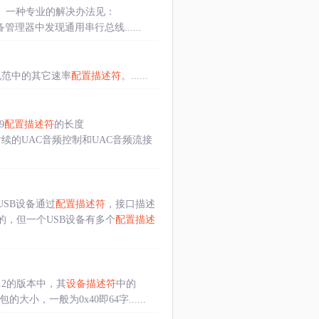
。一种专业的解决办法见：
管理器中发现通用串行总线......
规范中的其它速率
配置描述符
。......
9
配置描述符
的长度
续的UAC音频控制和UAC音频流接
SB设备通过
配置描述符
，接口描述
的，但一个USB设备有多个
配置描述
.2的版本中，其
设备描述符
中的
大包的大小，一般为0x40即64字......