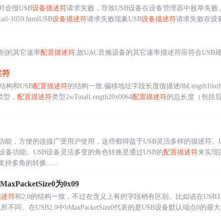
时会报USB
设备描述符
请求失败，导致USB设备在设备管理器中枚举失败
etail-1059.htmlUSB
设备描述符
请求失败现象USB
设备描述符
请求失败在设备
特别的其它速率
配置描述符
,故UAC音频设备的其它速率描述符应符合USB
述符
结构和USB
配置描述符
的结构一致.偏移地址字段长度值描述0bLength10x0
述符类型，
配置描述符
类型2wTotalLength20x0064
配置描述符
的总长度（包括后
功能，方便的连接广受用户使用，这些都得益于USB灵活多样的描述符。U
设备功能。USB设备灵活多变的角色转换是通过USB的
配置描述符
来实现
多角的转换......
MaxPacketSize0为0x09
描述符
和2.0的结构一致，不过在含义上有的字段稍有区别。比如说在USB3
2.0有就所不同。在USB2.0中bMaxPacketSize0代表的是USB设备默认端点0的最