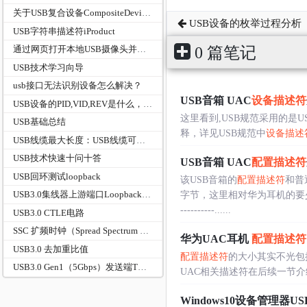
关于USB复合设备CompositeDevice的交待
USB设备的枚举过程分析
USB字符串描述符iProduct
0 篇笔记
通过网页打开本地USB摄像头并实现录制-WebCamera
USB技术学习向导
usb接口无法识别设备怎么解决？
USB音箱 UAC
设备描述符
USB设备的PID,VID,REV是什么，起什么作用
这里看到,USB规范采用的是US
USB基础总结
释，详见USB规范中
设备描述
USB线缆最大长度：USB线缆可以有多长？
USB技术快速十问十答
USB音箱 UAC
配置描述符
USB回环测试loopback
该USB音箱的
配置描述符
和普
USB3.0集线器上游端口Loopback回环测试方案（USBIF一致性认证版）
字节，这里相对华为耳机的要
----------......
USB3.0 CTLE电路
SSC 扩频时钟（Spread Spectrum Clocking）
华为UAC耳机
配置描述符
USB3.0 去加重比值
配置描述符
的大小其实不光包
USB3.0 Gen1（5Gbps）发送端TX全套电气参数对照表（USB‑IF官方规范，TP1测试点）
UAC相关描述符在后续一节介
Windows10设备管理器US