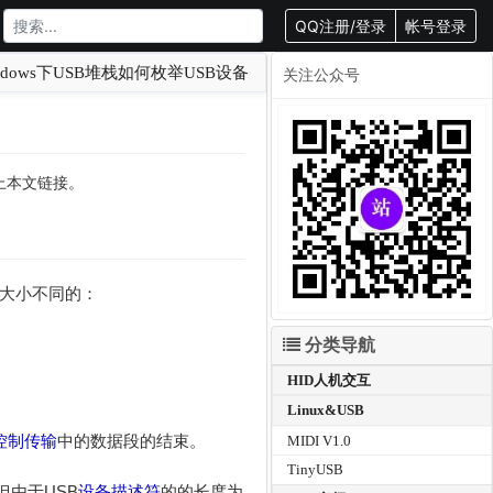
QQ注册/登录
帐号登录
ndows下USB堆栈如何枚举USB设备
关注公众号
载请附上本文链接。
的大小不同的：
分类导航
HID人机交互
Linux&USB
控制传输
中的数据段的结束。
MIDI V1.0
TinyUSB
但由于USB
设备描述符
的的长度为