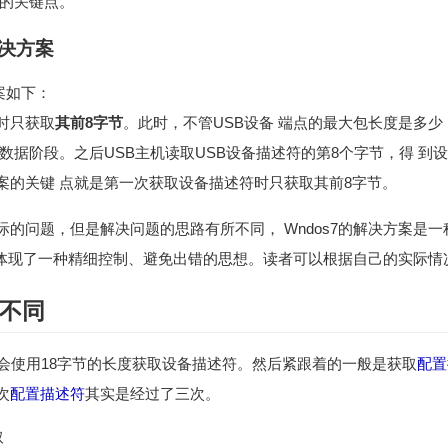
案的关键点。
的解决方案
方案如下：
时只获取
其前8字节
。此时，不管USB设备 端点的最大包长度是多少
数据阶段。之后USB主机读取USB设备描述符的第8个字节，得 到
案的关键 点就是第一次获取设备描述符时只获取其前8字节。
的问题，但是解决问题的思路有所不同， Wndos7的解决方案是
方案 则体现了一种精细控制、避免出错的思想。读者可以根据自己的实际
不同
时会使用18字节的长度获取设备描述符。然后紧跟着的一般是获取
配置
次
配置描述符
其实是经过了三次。
取