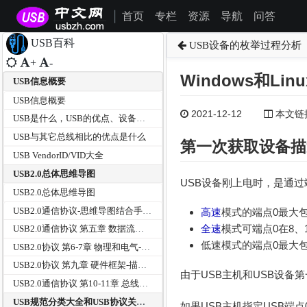
首页
专栏
资源
导航
问答
|
USB百科
USB设备的枚举过程分析
+
-
Windows和L
USB信息概要
USB信息概要
2021-12-12
本文链接为
USB是什么，USB的优点、设备分类及传输方式有那些？
USB与其它总线相比的优点是什么
第一次获取
设备描
USB VendorID/VID大全
USB2.0总体思维导图
USB设备刚上电时，是通过
USB2.0总体思维导图
USB2.0通信协议-思维导图结合手册和USB中文网资料
高速
模式的端点0最大包
全速
模式可端点0在8、
USB2.0通信协议 第五章 数据流模型-传输方式--思维导图
低速模式的端点0最大
USB2.0协议 第6-7章 物理和电气-思维导图
USB2.0协议 第九章 硬件框架-描述符等--思维导图
由于USB主机和USB设备
USB2.0通信协议 第10-11章 总线器HUB--思维导图
USB规范分类大全和USB协议关系树
如果USB主机指定USB端