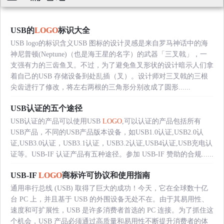
USB的
LOGO
标识大全
USB logo的标识含义USB 图标的设计灵感是来自罗马神话中的海
神尼普顿(Neptune)（也是海王星的名字）的武器「三叉戟」，一
支强有力的三齿鱼叉。不过，为了避免鱼叉形状的设计暗示人们拿
着自己的USB 存储设备到处乱插（叉）。设计师对三叉戟的三根
尖齿进行了修改，将左右两根的三角形分别改成了圆形......
USB认证的五个途径
USB认证的产品可以使用USB
LOGO
,可以认证的产品包括所有
USB产品，不同的USB产品版本设备，如USB1.0认证,USB2.0认
证,USB3.0认证，USB3.1认证，USB3.2认证,USB4认证,USB充电认
证等。USB-IF 认证产品有五种途径。参加 USB-IF 赞助的合规......
USB-IF
LOGO
商标许可协议和使用指南
通用串行总线 (USB) 取得了巨大的成功！今天，它在全球数十亿
台 PC 上，并且基于 USB 的外围设备无处不在。由于其易用性、
速度和可扩展性，USB 是许多消费者首选的 PC 连接。为了抓住这
个机会，USB 产品必须通过高质量和易用性不断提升消费者的体