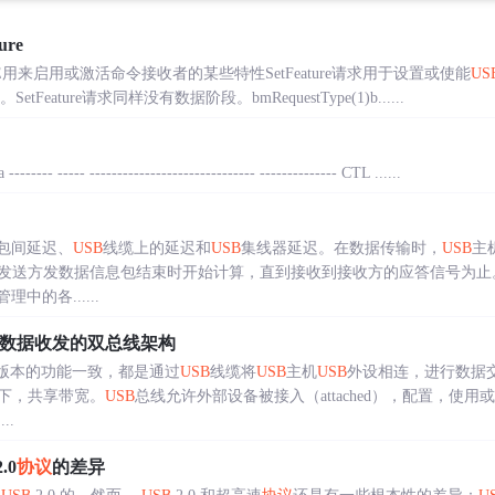
re
URE用来启用或激活命令接收者的某些特性SetFeature请求用于设置或使能
US
tFeature请求同样没有数据阶段。bmRequestType(1)b......
-- ----- ------------------------------ -------------- CTL ......
包间延迟、
USB
线缆上的延迟和
USB
集线器延迟。在数据传输时，
USB
主
发送方发数据信息包结束时开始计算，直到接收到接收方的应答信号为止
理中的各......
.0数据收发的双总线架构
版本的功能一致，都是通过
USB
线缆将
USB
主机
USB
外设相连，进行数据
下，共享带宽。
USB
总线允许外部设备被接入（attached），配置，使用
...
2.0
协议
的差异