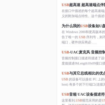
USB
超高速 超高速端点伴
在接口中描述的每个超高速端点都紧
义的附加端点特性。这个描述符总是 作 为 
为什么我的
USB
设备如U
在 Windows 2000和更高
告了唯一的
USB
序列号，则不
端口，硬件供应商必......
USB
-UAC麦克风 音频控
音频控制接口描述符描述了设
度值描述0bLength10x09接口描术
USB
与其它总线相比的优
USB
的设备可以接在 PC 上
host) 有多个的下行端口(连接
USB
音箱 UAC设备描述
这里看到,
USB
规范采用的是
U