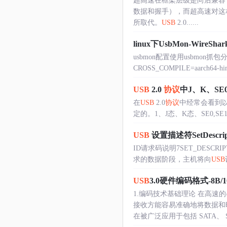
超高速在框架层级是向后兼
数据和握手），而超高速对这
所取代。
USB
2.0......
linux下UsbMon-WireSha
usbmon配置使用usbmon抓
CROSS_COMPILE=aarch64-him
USB
2.0
协议
中J、K、S
在
USB
2.0
协议
中经常会看到以
定的。1、J态、K态、SE0,SE1信号转换状
USB
设置描述符SetDescrip
ID请求码说明7SET_DESCR
求的数据阶段，主机将向
USB
USB
3.0硬件编码格式-8B/
1.编码技术基础理论 在高
接收方能容易准确地将数据和
在被广泛应用于包括 SATA、 SAS