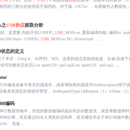
容
USB
2.0 的。然而，
USB
2.0 和超高速
协议
还是有一些根本性的差异：
U
相同的三部分的使用是不相同的。对于输（OUTs），令牌被列入数据包；
rk之
USB
协议
抓取分析
包分的，是需要 内核开启CONFIG_
USB
_MON=m, 重新编译内核, 编译ko :make
ix100-linux- CONFIG_
USB
_MON=m M=./drivers/usb/ ......
E0状态的定义
下术语：Chirp K、KJ序列、SE0。这里的状态是根据低速、全速/高速
态状态Low speed (D+ pull-up)Low speed (D− pull-up)......
tor
IPTOR修改设备中有关的描述符，或者增加新的描述符SetDescriptoret用于
设备发送指定的描述符类型 。bmRequestType(1)bRequest（1）wValue（2）w.
10B编码
速的串行数据传输中，传送的数据被编码成自同步的数据流，就是将数据和
时钟分离，而且要达到令人满意的误码率，其关键技术在于串行传输中数据
、 高速......