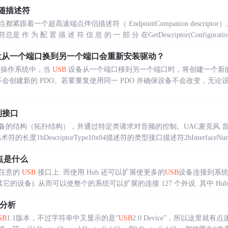
随描述符
跟着一个超高速端点伴侣描述符（ EndpointCompanion descrip
配 置 描 述 符 信 息 的 一 部 分 在GetDescriptor(Configuration) .
盘从一个端口换到另一个端口会重新安装驱动？
版本的操作系统中，当
USB
设备从一个端口移到另一个端口时，将创建一个新的物
会创建新的 PDO。若要重复使用同一 PDO 并确保设备不会改变，无
制接口
备的结构（拓扑结构），并通过特定类请求对音频的控制。UAC麦克风 
符的长度1bDescriptorType10x04描述符的类型接口描述符2bInterfaceNumbe
点是什么
的任意的
USB
接口上. 而使用 Hub 还可以扩展使更多的
USB
设备连接到系
其它的设备). 从而可以使整个的系统可以扩展的连接 127 个外设. 其中 Hub 也
符分析
SB
1.1版本，不过字符串中又显示的是”
USB
2.0 Device”，所以这里