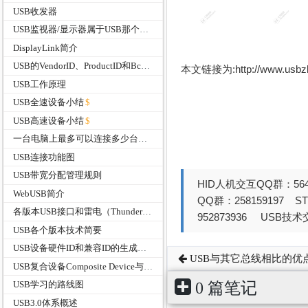
USB收发器
USB监视器/显示器属于USB那个分支？
DisplayLink简介
USB的VendorID、ProductID和BcdDevice有什么作用
本文链接为:http://www.usb
USB工作原理
USB全速设备小结
USB高速设备小结
一台电脑上最多可以连接多少台USB设备？
USB连接功能图
USB带宽分配管理规则
HID人机交互QQ群：564
WebUSB简介
QQ群：258159197 
各版本USB接口和雷电（Thunderbolt）接口的速度
952873936 USB技术交
USB各个版本技术简要
USB设备硬件ID和兼容ID的生成规则介绍
USB与其它总线相比的优
USB复合设备Composite Device与组合设备Compound Device
0 篇笔记
USB学习的路线图
USB3.0体系概述