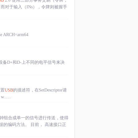
SB
2.0 使用三部分事务交易（令牌，
而对于输入（INs），令牌则被握手
 ARCH=arm64
下设备D+和D-上不同的电平信号来决
设置
USB
的描述符，在SetDescriptor请
.....
时钟组合成单一的信号进行传送，使得
的编码方法。 目前， 高速接口正