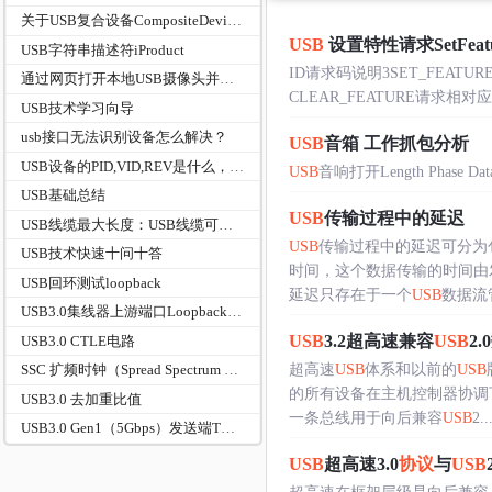
关于USB复合设备CompositeDevice的交待
USB
设置特性请求SetFeatu
USB字符串描述符iProduct
ID请求码说明3SET_FEAT
通过网页打开本地USB摄像头并实现录制-WebCamera
CLEAR_FEATURE请求相对应。Se
USB技术学习向导
usb接口无法识别设备怎么解决？
USB
音箱 工作抓包分析
USB设备的PID,VID,REV是什么，起什么作用
USB
音响打开Length Phase Data ------
USB基础总结
USB
传输过程中的延迟
USB线缆最大长度：USB线缆可以有多长？
USB
传输过程中的延迟可分为
USB技术快速十问十答
时间，这个数据传输的时间由
USB回环测试loopback
延迟只存在于一个
USB
数据流管
USB3.0集线器上游端口Loopback回环测试方案（USBIF一致性认证版）
USB
3.2超高速兼容
USB
2
USB3.0 CTLE电路
超高速
USB
体系和以前的
USB
SSC 扩频时钟（Spread Spectrum Clocking）
的所有设备在主机控制器协调
USB3.0 去加重比值
一条总线用于向后兼容
USB
2...
USB3.0 Gen1（5Gbps）发送端TX全套电气参数对照表（USB‑IF官方规范，TP1测试点）
USB
超高速3.0
协议
与
USB