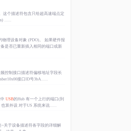
tor）。这个描述符包含只给超高速端点定
.....
理设备对象 (PDO)。 如果硬件报
论设备是否已重新插入相同的端口或新
音频控制接口描述符偏移地址字段长
r10x00接口ID号3bA......
统中
USB
的Hub 有一个上行的端口(到
算外设.对于US 系统来说......
就有点迷~关于设备描述符各字段的详细解