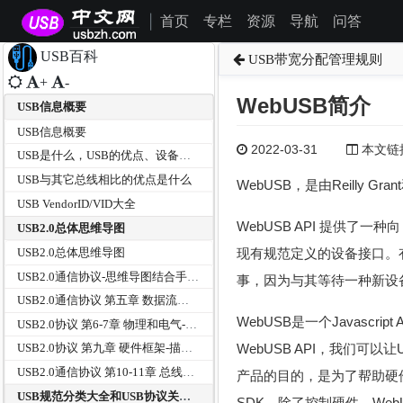
首页
专栏
资源
导航
问答
|
USB百科
USB带宽分配管理规则
+
-
WebUSB简介
USB信息概要
USB信息概要
2022-03-31
本文链接为
USB是什么，USB的优点、设备分类及传输方式有那些？
USB与其它总线相比的优点是什么
WebUSB，是由Reilly
USB VendorID/VID大全
WebUSB API 提供了一
USB2.0总体思维导图
现有规范定义的设备接口。有了这
USB2.0总体思维导图
USB2.0通信协议-思维导图结合手册和USB中文网资料
事，因为与其等待一种新设备
USB2.0通信协议 第五章 数据流模型-传输方式--思维导图
WebUSB是一个Javasc
USB2.0协议 第6-7章 物理和电气-思维导图
WebUSB API，我们
USB2.0协议 第九章 硬件框架-描述符等--思维导图
USB2.0通信协议 第10-11章 总线器HUB--思维导图
产品的目的，是为了帮助硬
USB规范分类大全和USB协议关系树
SDK。除了控制硬件，We