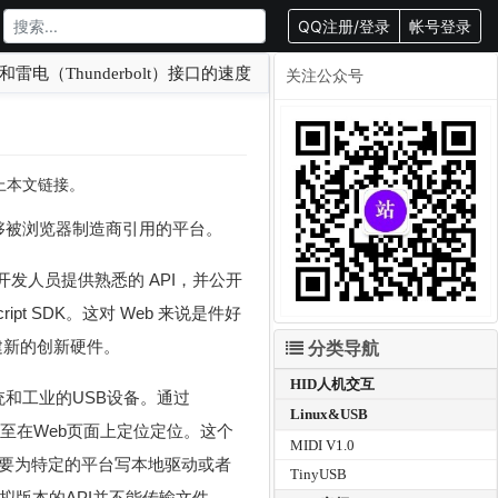
QQ注册/登录
帐号登录
雷电（Thunderbolt）接口的速度
关注公众号
载请附上本文链接。
立一个能够被浏览器制造商引用的平台。
库的开发人员提供熟悉的 API，并公开
t SDK。这对 Web 来说是件好
建新的创新硬件。
分类导航
HID人机交互
指系统和工业的USB设备。通过
Linux&USB
甚至在Web页面上定位定位。这个
MIDI V1.0
需要为特定的平台写本地驱动或者
TinyUSB
拟版本的API并不能传输文件。