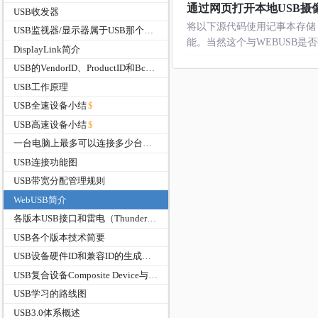
通过网页打开本地USB摄像头
USB收发器
将以下源代码使用记事本存储
USB监视器/显示器属于USB那个分支？
能。当然这个与WEBUSB是否有关，暂不知
DisplayLink简介
USB的VendorID、ProductID和BcdDevice有什么作用
USB工作原理
USB全速设备小结
USB高速设备小结
一台电脑上最多可以连接多少台USB设备？
USB连接功能图
USB带宽分配管理规则
WebUSB简介
各版本USB接口和雷电（Thunderbolt）接口的速度
USB各个版本技术简要
USB设备硬件ID和兼容ID的生成规则介绍
USB复合设备Composite Device与组合设备Compound Device
USB学习的路线图
USB3.0体系概述