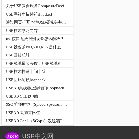
关于USB复合设备CompositeDevice的交待
USB字符串描述符iProduct
通过网页打开本地USB摄像头并实现录制-WebCamera
USB技术学习向导
usb接口无法识别设备怎么解决？
USB设备的PID,VID,REV是什么，起什么作用
USB基础总结
USB线缆最大长度：USB线缆可以有多长？
USB技术快速十问十答
USB回环测试loopback
USB3.0集线器上游端口Loopback回环测试方案（USBIF一致性认证版）
USB3.0 CTLE电路
SSC 扩频时钟（Spread Spectrum Clocking）
USB3.0 去加重比值
USB3.0 Gen1（5Gbps）发送端TX全套电气参数对照表（USB‑IF官方规范，TP1测试点）
USB中文网