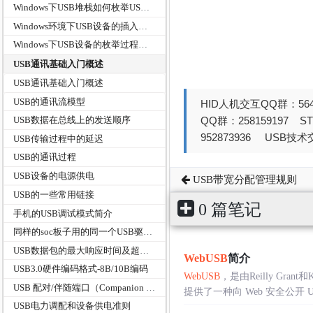
Windows下USB堆栈如何枚举USB设备
Windows环境下USB设备的插入检测机制
Windows下USB设备的枚举过程分析
USB通讯基础入门概述
USB通讯基础入门概述
USB的通讯流模型
HID人机交互QQ群：564
QQ群：258159197 
USB数据在总线上的发送顺序
952873936 USB技术交
USB传输过程中的延迟
USB的通讯过程
USB设备的电源供电
USB带宽分配管理规则
USB的一些常用链接
0 篇笔记
手机的USB调试模式简介
同样的soc板子用的同一个USB驱动设备名称，厂商和产品ID都一样，使用什么方法来区别？
USB数据包的最大响应时间及超时指标
WebUSB
简介
USB3.0硬件编码格式-8B/10B编码
WebUSB
，是由Reilly Gr
USB 配对/伴随端口（Companion Port）
提供了一种向 Web 安全公开 
USB电力调配和设备供电准则