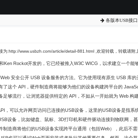
各版本USB接口和
:http://www.usbzh.com/article/detail-881.html ,欢迎转载，转
 Grant和Ken Rockot开发的，它已经被推入W3C WICG，以求建
种向 Web 安全公开 USB 设备服务的方法。它为使用现有原生 USB 
个 API，硬件制造商将能够为他们的设备构建跨平台的 JavaScrip
足够流行，让浏览器提供特定的 API，不如从一开始就为 Web 构
ript API，可以允许网页访问已连接的USB设备，这里的USB设备是
可以让USB设备，比如键盘、鼠标、3D打印机和硬件驱动连接到物联网，
件制造商将他们的USB设备实现跨平台通用（包括Web），此后不
bUSB也可以通过Web页面安装或者执行其他重要任务。然而，这个草