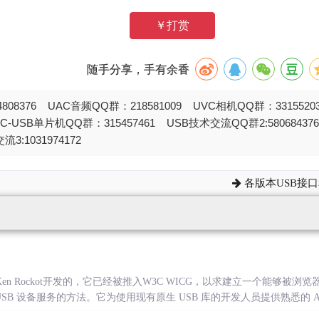
￥打赏
随手分享，手有余香
808376 UAC音频QQ群：218581009 UVC相机QQ群：331552
STC-USB单片机QQ群：315457461 USB技术交流QQ群2:580684
流3:1031974172
各版本USB接口和
ant和Ken Rockot开发的，它已经被推入W3C WICG，以求建立一个能够
USB 设备服务的方法。它为使用现有原生 USB 库的开发人员提供熟悉的 API