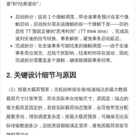
量”和“结果缓存”：
启动拆分：提前 1 个微帧调度，即全速事务预计在某个微
帧启动，启动拆分需在该微帧的前一个微帧下发——目的
是给 TT 预留足够的“思考时间”（TT think time），完成高
速到全速的信号转换、事务解析，避免事务启动延迟。
完成拆分：在全速事务可能结束的微帧调度——由于全速
事务受位填充、总线干扰影响，结束时间存在波动，因此
完成拆分需覆盖多个微帧，确保能捕获事务结果。
2. 关键设计细节与原因
（1）按最大载荷预算：主机始终按全速/低速端点的最大数据
载荷尺寸计算带宽，而非实际单次传输尺寸。原因是：端点的
最大载荷是固定的，若按实际载荷动态预算，会导致带宽分配
频繁变动，增加调度复杂度；按最大载荷预算，可确保无论实
际传输数据多少，总线资源都能满足需求，避免因载荷突发导
致时序溢出。