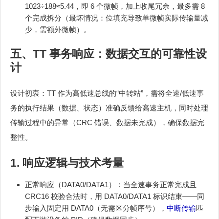
1023÷188≈5.44，即 6 个微帧，加上收尾冗余，最多需 8
个完成拆分（最坏情况：位填充导致单微帧实际传输量减
少，需额外微帧）。
五、TT 事务响应：数据交互的可靠性设
计
设计初衷：TT 作为高低速总线的“中转站”，需将全速/低速事
务的执行结果（数据、状态）准确反馈给高速主机，同时处理
传输过程中的异常（CRC 错误、数据未完成），确保数据完
整性。
1. 响应逻辑与技术考量
正常响应（DATA0/DATA1）：当全速事务正常完成且
CRC16 校验合法时，用 DATA0/DATA1 标识结束——同
步输入固定用 DATA0（无需区分帧序号），
中断传输
匹