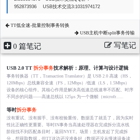
952873936 USB技术交流3:1031974172
TT低全速-批量控制事务转换
USB主机中断split事务传输
写笔记
0 篇笔记
USB 2.0 TT
拆分事务
技术解析：原理、计算与设计逻辑
事务转换器（TT，Transaction Translator）是 USB 2.0 高速（HS，
120Mbps）总线兼容全速（FS，12Mbps）/低速（LS，1.5Mbps）
设备的核心组件。其核心作用是解决高低速总线速率不匹配、时序
不同步的问题——高速总线以 125μs 为一个微帧（microfr......
等时
拆分事务
没有重试、没有握手、没有校验重传。数据丢了就丢了，因为实时
性比正确性更重要。等时IN事务当高速处理器在完成拆分流水线
阶段找不到匹配条目时，返回NYET。场景：主机发起了完成拆
分，想获取数据，但TT这边还没准备好（数据还没从慢速设备读