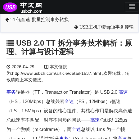
TT低全速-批量控制事务转换
USB主机中断split事务传输
USB 2.0 TT 拆分事务技术解析：原
理、计算与设计逻辑
2026-04-29
本文链接
为:http://www.usbzh.com/article/detail-1637.html ,欢迎转载，转
载请附上本文链接。
事务
转换器（TT，Transaction Translator）是 USB 2.0
高速
（HS，120Mbps）总线兼容
全速
（FS，12Mbps）/低速
（LS，1.5Mbps）设备的核心组件。其核心作用是解决高低速
总线速率不匹配、时序不同步的问题——
高速
总线以 125μs
为一个微帧（microframe），而
全速
总线以 1ms 为一个帧
（frame），TT 通过“拆分
事务
”（Split Transaction）将
高速
总