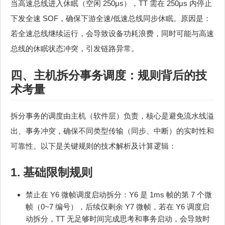
当高速总线进入休眠（空闲 250μs），TT 需在 250μs 内停止
下发全速 SOF，确保下游全速/低速总线同步休眠。原因是：
若全速总线继续运行，会导致设备功耗浪费，同时可能与高速
总线的休眠状态冲突，引发链路异常。
四、主机拆分事务调度：规则背后的技
术考量
拆分事务的调度由主机（软件层）负责，核心是避免流水线溢
出、事务冲突，确保不同类型传输（同步、中断）的实时性和
可靠性。以下是关键规则的技术解析及计算逻辑：
1. 基础限制规则
禁止在 Y6 微帧调度启动拆分：Y6 是 1ms 帧的第 7 个微
帧（0~7 编号），后续仅剩余 Y7 微帧，若在 Y6 调度启
动拆分，TT 无足够时间完成思考和事务启动，会导致时