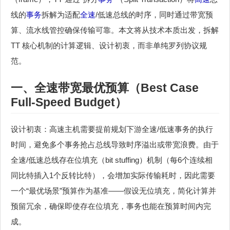
线的
事务
拆解为适配
全速
/低速总线的时序，同时通过带宽预
算、流水线管控确保传输可靠。本文将从技术本质出发，拆解
TT 核心机制的计算逻辑、设计初衷，而非单纯罗列协议规
范。
一、全速带宽最优预算（Best Case
Full-Speed Budget）
设计初衷：高速主机需要提前规划下游全速/低速事务的执行
时间，避免多个事务抢占总线导致时序溢出或带宽浪费。由于
全速/低速总线存在位填充（bit stuffing）机制（每6个连续相
同比特插入1个反转比特），会增加实际传输耗时，因此需要
一个“最优场景”预算作为基准——假设无位填充，简化计算并
预留冗余，确保即使存在位填充，事务也能在预算时间内完
成。