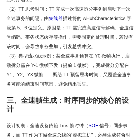
（2）TT 思考时间：TT 完成一次高速拆分事务到启动下一次
全速事务的间隔，由
集线器
描述符的 wHubCharacteristics 字
段第 5、6 位定义。原因是：TT 需完成高速信号解码、全速信
号编码、事务状态缓存等操作，需要固定的处理时间，若没有
该时间，会导致事务叠加，引发总线冲突。
（3）典型流水线示例：某全速事务预算在 Y0 微帧执行，启
动拆分需在 Y-1 微帧下发（提前 1 微帧），完成拆分分配在
Y1、Y2、Y3 微帧——既给 TT 预留思考时间，又覆盖全速事
务可能的结束时间范围，避免结果丢失。
三、全速帧生成：时序同步的核心的设
计
设计初衷：全速设备依赖 1ms 帧时钟（
SOF
信号）同步事
务，而 TT 作为下游全速总线的“虚拟主机”，必须生成符合时