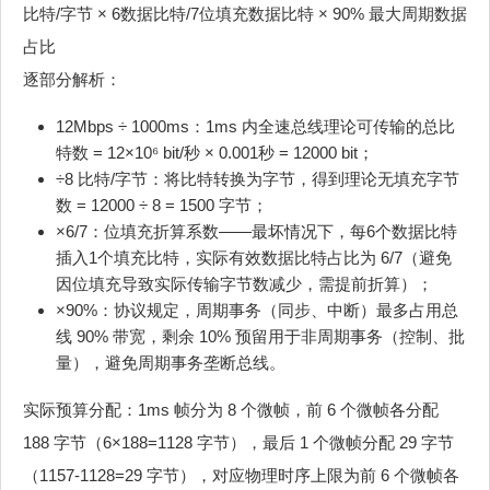
比特/字节 × 6数据比特/7位填充数据比特 × 90% 最大周期数据
占比
逐部分解析：
12Mbps ÷ 1000ms：1ms 内全速总线理论可传输的总比
特数 = 12×10⁶ bit/秒 × 0.001秒 = 12000 bit；
÷8 比特/字节：将比特转换为字节，得到理论无填充字节
数 = 12000 ÷ 8 = 1500 字节；
×6/7：位填充折算系数——最坏情况下，每6个数据比特
插入1个填充比特，实际有效数据比特占比为 6/7（避免
因位填充导致实际传输字节数减少，需提前折算）；
×90%：协议规定，周期事务（同步、中断）最多占用总
线 90% 带宽，剩余 10% 预留用于非周期事务（控制、批
量），避免周期事务垄断总线。
实际预算分配：1ms 帧分为 8 个微帧，前 6 个微帧各分配
188 字节（6×188=1128 字节），最后 1 个微帧分配 29 字节
（1157-1128=29 字节），对应物理时序上限为前 6 个微帧各