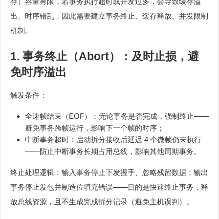
存）容量有限，若事务执行超时或并发过多，会导致缓存溢
出、时序错乱，因此需要建立事务终止、缓存释放、并发限制
机制。
1. 事务终止（Abort）：及时止损，避
免时序溢出
触发条件：
全速帧结束（EOF）：无论事务是否完成，强制终止——
避免事务跨帧运行，影响下一个帧的时序；
中断事务超时：启动拆分接收后延迟 4 个微帧仍未执行
——防止中断事务长期占用总线，影响其他周期事务。
终止处理逻辑：输入事务停止下发握手、忽略残留数据；输出
事务停止发包并制造位填充错误——目的是快速终止事务，释
放总线资源，且不生成完成拆分记录（避免主机误判）。