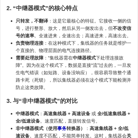
2. “中继器模式”的核心特点
只转发，不翻译
：这是它最核心的特征。它接收一侧的信
号，进行整形、放大，然后从另一侧发出去，但
不改变信
号的速率
。全速进来，全速出去；高速进来，高速出去。
负责物理连接
：在这种模式下，集线器的任务就是维护一
个直接的、物理层面的电气连接路径。
需要处理故障
：“集线器需在
中继器模式
下处理连接故
障”。因为在这个模式下，数据是直接“流”过去的，一旦发
生电气错误（如短路、设备没响应），很容易导致整个通
路卡死（死锁），所以集线器必须在这个模式下能检测并
防止这类故障。
3. 与“非中继器模式”的对比
中继器模式
：
高速集线器 + 高速设备
或
全/低速集线器 +
全/低速设备
。速度匹配，直接转发信号。
非中继器模式（使用
事务
转换器）
：
高速集线器 + 全/低
速设备
。速度不匹配，不能简单转发。这时，集线器会
关