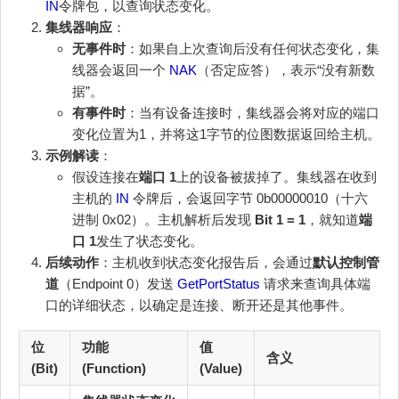
IN
令牌包，以查询状态变化。
集线器响应
：
无事件时
：如果自上次查询后没有任何状态变化，集
线器会返回一个
NAK
（否定应答），表示“没有新数
据”。
有事件时
：当有设备连接时，集线器会将对应的端口
变化位置为1，并将这1字节的位图数据返回给主机。
示例解读
：
假设连接在
端口 1
上的设备被拔掉了。集线器在收到
主机的
IN
令牌后，会返回字节 0b00000010（十六
进制 0x02）。主机解析后发现
Bit 1 = 1
，就知道
端
口 1
发生了状态变化。
后续动作
：主机收到状态变化报告后，会通过
默认控制管
道
（Endpoint 0）发送
GetPortStatus
请求来查询具体端
口的详细状态，以确定是连接、断开还是其他事件。
位
功能
值
含义
(Bit)
(Function)
(Value)