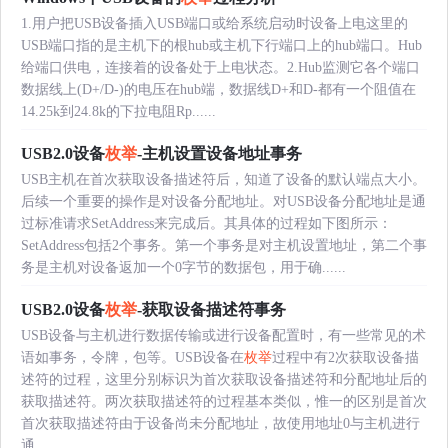
1.用户把USB设备插入USB端口或给系统启动时设备上电这里的
USB端口指的是主机下的根hub或主机下行端口上的hub端口。Hub
给端口供电，连接着的设备处于上电状态。2.Hub监测它各个端口
数据线上(D+/D-)的电压在hub端，数据线D+和D-都有一个阻值在
14.25k到24.8k的下拉电阻Rp......
USB2.0设备
枚举
-主机设置设备地址事务
USB主机在首次获取设备描述符后，知道了设备的默认端点大小。
后续一个重要的操作是对设备分配地址。对USB设备分配地址是通
过标准请求SetAddress来完成后。其具体的过程如下图所示：
SetAddress包括2个事务。第一个事务是对主机设置地址，第二个事
务是主机对设备返加一个0字节的数据包，用于确......
USB2.0设备
枚举
-获取设备描述符事务
USB设备与主机进行数据传输或进行设备配置时，有一些常见的术
语如事务，令牌，包等。USB设备在
枚举
过程中有2次获取设备描
述符的过程，这里分别标识为首次获取设备描述符和分配地址后的
获取描述符。两次获取描述符的过程基本类似，惟一的区别是首次
首次获取描述符由于设备尚未分配地址，故使用地址0与主机进行
通......