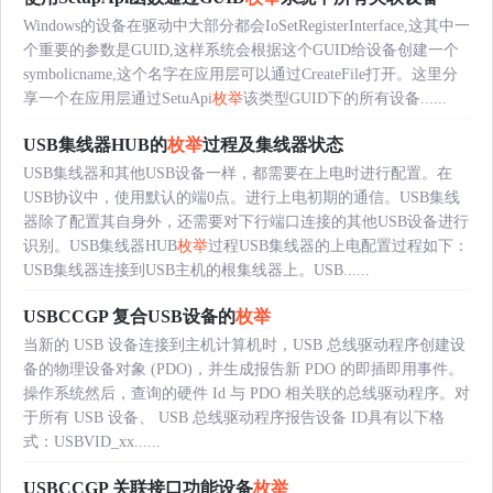
Windows的设备在驱动中大部分都会IoSetRegisterInterface,这其中一
个重要的参数是GUID,这样系统会根据这个GUID给设备创建一个
symbolicname,这个名字在应用层可以通过CreateFile打开。这里分
享一个在应用层通过SetuApi
枚举
该类型GUID下的所有设备......
USB集线器HUB的
枚举
过程及集线器状态
USB集线器和其他USB设备一样，都需要在上电时进行配置。在
USB协议中，使用默认的端0点。进行上电初期的通信。USB集线
器除了配置其自身外，还需要对下行端口连接的其他USB设备进行
识别。USB集线器HUB
枚举
过程USB集线器的上电配置过程如下：
USB集线器连接到USB主机的根集线器上。USB......
USBCCGP 复合USB设备的
枚举
当新的 USB 设备连接到主机计算机时，USB 总线驱动程序创建设
备的物理设备对象 (PDO)，并生成报告新 PDO 的即插即用事件。
操作系统然后，查询的硬件 Id 与 PDO 相关联的总线驱动程序。对
于所有 USB 设备、 USB 总线驱动程序报告设备 ID具有以下格
式：USBVID_xx......
USBCCGP 关联接口功能设备
枚举