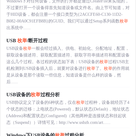
Windows下对任何设备，文件的打开都是通过CreateFile来实现的，
不过要打开一个设备得首先知道设备或文件名。由上节可知道，对
于HID设备，都会注册一个接口类型为{2ACCFE60-C130-11D2-
B082-00A0C91EFB8B}的GUID。我们可以通过Setup系列函数
枚举
出系统中......
USB
枚举
/断开过程
USB设备
枚举
一般会经过插入、供电、初始化、分配地址，配置，
获取设备描述符、获取配置描述符、获取字符串描述符和配置设备
这么几个过程。各过程的状态如下表：USB设备的
枚举
过程USB主
机检测到USB设备插入后，就要对设备进行
枚举
了。
枚举
的作用就
是从设备是那个读取一些信息，知道设备是什么样的设备，然
后......
USB设备的
枚举
过程分析
USB协议定义了设备的6种状态，仅在
枚举
过程种，设备就经历了4
个状态的迁移：上电状态(Powered)，默认状态(Default)，地址状态
(Address)和配置状态(Configured)（其他两种是连接状态和挂起状
态（Suspend））详情可见：http://www.usbzh.com/art......
Windows下USB设备的
枚举
过程分析