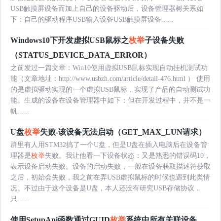
USB触摸屏设备而加上自己的设备驱动后，设备管理器树关系如
下：自己的驱动程序USB输入设备USB触摸屏设备......
Windows10下开发虚拟USB鼠标之
枚举
子设备失败
（STATUS_DEVICE_DATA_ERROR）
之前发过一篇文章：Win10使用虚拟USB鼠标实现自动挂机测试功
能（文章地址：http://www.usbzh.com/article/detail-476.html ） 使用
的是虚拟驱动实现的一个虚拟USB鼠标，实现了产品的自动测试功
能。生成的设备在设备管理器中如下：但在开发过程中，并不是一
帆......
U盘
枚举
失败-该设备无法启动（GET_MAX_LUN请求）
群里有人用STM32搞了一个U盘，但是U盘在插入电脑后在设备管
理器是
枚举
失败。我让他看一下设备状态：又是熟悉的错误码10，
表示设备启动失败。设备的启动失败，一般在设备获取描述符获取
之后，初始会失败，我之前在弄USB虚拟鼠标的时候也遇到此类情
况。不过由于这个设备是U盘，本人还没有研究USB存储协议，
只......
使用SetupApi函数通过GUID
枚举
系统中所有关联设备