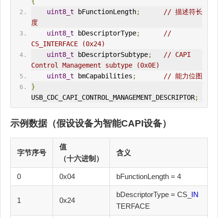
{
uint8_t
 bFunctionLength
;
// 描述符长
度
uint8_t
 bDescriptorType
;
// 
CS_
IN
TERFACE (0x24)
uint8_t
 bDescriptorSubtype
;
// CAPI 
Control Management subtype (0x0E)
uint8_t
 bmCapabilities
;
// 能力位图
}
USB_
CDC
_CAPI_CONTROL_MANAGEMENT_DESCRIPTOR
;
示例数据（假设设备为智能CAPI设备）
值
字节序号
含义
（十六进制）
0
0x04
bFunctionLength = 4
bDescriptorType = CS_
IN
1
0x24
TERFACE