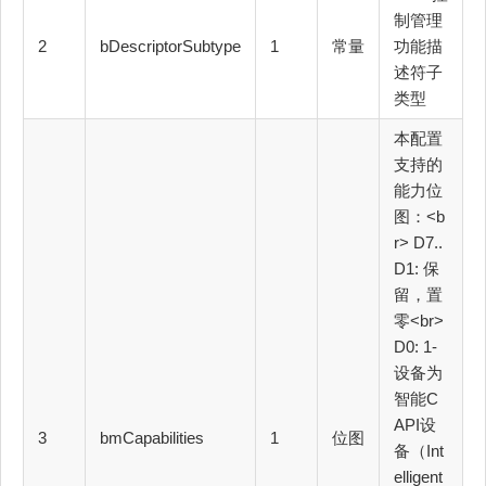
制管理
2
bDescriptorSubtype
1
常量
功能描
述符子
类型
本配置
支持的
能力位
图：<b
r> D7..
D1: 保
留，置
零<br>
D0: 1-
设备为
智能C
API设
3
bmCapabilities
1
位图
备（Int
elligent