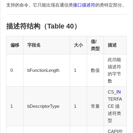
支持的命令。它只能出现在通信类
接口描述符
的类特定部分。
描述符结构（Table 40）
值/
偏移
字段名
大小
描述
类型
此功能
描述符
0
bFunctionLength
1
数值
的字节
数
CS_
IN
TERFA
1
bDescriptorType
1
常量
CE 描
述符类
型
CAPI控