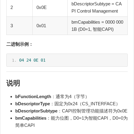
bDescriptorSubtype = CA
2
0x0E
PI Control Management
bmCapabilities = 0000 000
3
0x01
1B (D0=1, 智能CAPI)
二进制示例：
04
24
0E
01
说明
bFunctionLength
：通常为4（字节）
bDescriptorType
：固定为0x24（CS_INTERFACE）
bDescriptorSubtype
：CAPI控制管理功能描述符为0x0E
bmCapabilities
：能力位图，D0=1为智能CAPI，D0=0为
简单CAPI