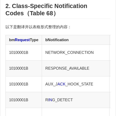
2. Class-Specific Notification
Codes（Table 68）
以下是翻译并以表格形式整理的内容：
bm
Request
Type
bNotification
w
0
10100001B
NETWORK_CONNECTION
<
10100001B
RESPONSE_AVAILABLE
Z
0
10100001B
AUX_J
ACK
_HOOK_STATE
10100001B
R
IN
G_DETECT
Z