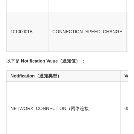
10100001B
CONNECTION_SPEED_CHANGE
Z
以下是
Notification Value（通知值）
：
Notification（通知类型）
Val
NETWORK_CONNECTION（网络连接）
00h