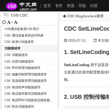
首页
专栏
资源
导航
问答
|
USB CDC
CDC RingAuxJack请求
+
-
CDC SetLineCo
USB通信设备类CDC简介
CDC 通信设备类协议代码表
2025-07-11
本文链接为
CDC 标准USB描述符
功能描述符
1. SetLineCod
CDC 功能描述符
CDC 头部功能描述符
SetLineCoding
用于设置异
CDC 呼叫管理功能描述符
主机通过此请求配置数据传
CDC 抽象控制管理功能描述符
输。
CDC 直连线路管理功能描述符
CDC 电话铃声功能描述符
CDC 电话操作模式功能描述符
2. USB
控制传输
CDC 电话呼叫与线路状态报告能力描述符
CDC 联合功能描述符