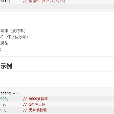
aBits
;
// 数据位（5,6,7,8,16）
输速率（波特率）
式（停止位数量）
验类型
量
求示例
coding 
=
{
9600
,
// 9600波特率
=
0
,
// 1个停止位
=
0
,
// 无奇偶校验