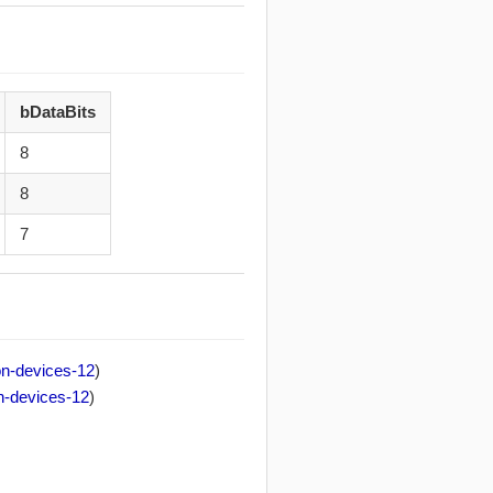
bDataBits
8
8
7
on-devices-12
)
n-devices-12
)