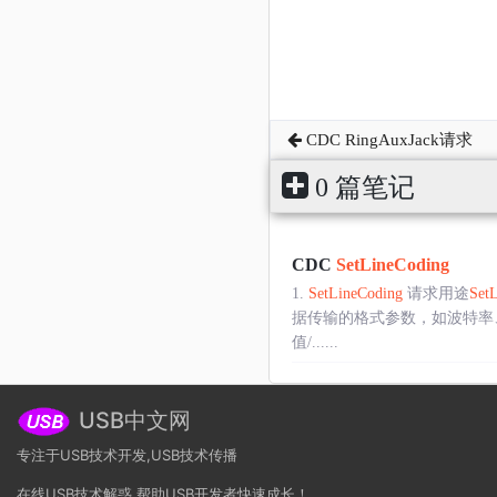
CDC RingAuxJack请求
0 篇笔记
CDC
SetLineCoding
1.
SetLineCoding
请求用途
Set
据传输的格式参数，如波特率、
值/......
USB中文网
专注于USB技术开发,USB技术传播
在线USB技术解惑,帮助USB开发者快速成长！