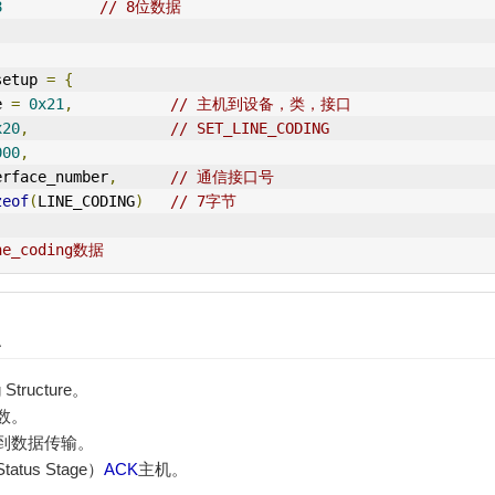
8
// 8位数据
setup 
=
{
e 
=
0x21
,
// 主机到设备，类，接口
x20
,
// SET_LINE_CODING
000
,
erface_number
,
// 通信接口号
zeof
(
LINE_CODING
)
// 7字节
e_coding数据
点
Structure。
数。
到数据传输。
us Stage）
ACK
主机。