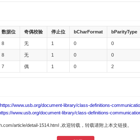
数据位
奇偶校验
停止位
bCharFormat
bParityType
8
无
1
0
0
8
无
1
0
0
7
偶
1
0
2
https://www.usb.org/document-library/class-definitions-communicati
https://www.usb.org/document-library/class-definitions-communicatio
zh.com/article/detail-1514.html ,欢迎转载，转载请附上本文链接。