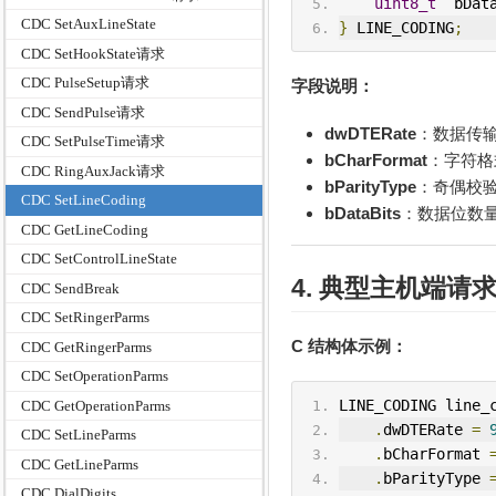
uint8_t
  bDat
CDC SetAuxLineState
}
 LINE_CODING
;
CDC SetHookState请求
CDC PulseSetup请求
字段说明：
CDC SendPulse请求
dwDTERate
：数据传
CDC SetPulseTime请求
bCharFormat
：字符格
CDC RingAuxJack请求
bParityType
：奇偶校
CDC SetLineCoding
bDataBits
：数据位数
CDC GetLineCoding
CDC SetControlLineState
4. 典型主机端请
CDC SendBreak
CDC SetRingerParms
C 结构体示例：
CDC GetRingerParms
CDC SetOperationParms
LINE_CODING line_
CDC GetOperationParms
.
dwDTERate 
=
CDC SetLineParms
.
bCharFormat 
CDC GetLineParms
.
bParityType 
CDC DialDigits