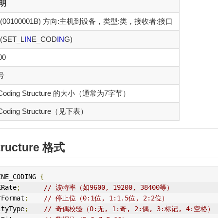
说明
1 (00100001B) 方向:主机到设备，类型:类，接收者:接口
 (SET_L
IN
E_COD
IN
G)
00
号
e Coding Structure 的大小（通常为7字节）
 Coding Structure（见下表）
Structure 格式
IN
E_CODING 
{
ERate
;
// 波特率（如9600, 19200, 38400等）
rFormat
;
// 停止位（0:1位, 1:1.5位, 2:2位）
ityType
;
// 奇偶校验（0:无, 1:奇, 2:偶, 3:标记, 4:空格）