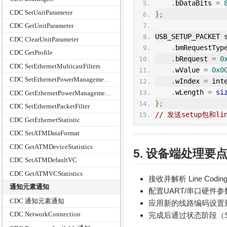
.
bDataBits 
=
CDC SetUnitParameter
};
CDC GetUnitParameter
USB_
SETUP
_P
ACK
ET 
CDC ClearUnitParameter
.
bm
Request
Typ
CDC GetProfile
.
bRequest 
=
0
CDC SetEthernetMulticastFilters
.
wValue 
=
0x0
CDC SetEthernetPowerManagementPatternFilter
.
wIndex 
=
 int
.
wLength 
=
si
CDC GetEthernetPowerManagementPatternFilter
};
CDC SetEthernetPacketFilter
// 发送setup包和lin
CDC GetEthernetStatistic
CDC SetATMDataFormat
CDC GetATMDeviceStatistics
5. 设备端处理要
CDC SetATMDefaultVC
CDC GetATMVCStatistics
接收并解析 Line Coding 
通知元素通知
配置UART/串口硬件参
CDC 通知元素通知
应用新的线路编码设置
CDC NetworkConnection
完成后通过状态阶段（Stat