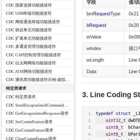
字段
值/
CDC 国家选择功能描述符
bm
Request
Type
0x2
CDC USB终端功能描述符
CDC 网络通道终端功能描述符
b
Request
0x20
CDC 协议单元功能描述符
wValue
0x00
CDC 扩展单元功能描述符
CDC 多通道管理功能描述符
wIndex
接口
CDC CAPI控制管理功能描述符
wLength
Lin
CDC 以太网网络功能描述符
Data
Line
CDC ATM网络功能描述符
CDC 通讯类功能描述符示例-虚拟串口
特定类请求
3. Line Coding 
CDC 特定类请求
CDC SendEncapsulatedCommand请求
typedef
struct
 _L
CDC GetEncapsulatedResponse请求
uint32_t
 dwDT
CDC SetCommFeature请求
uint8_t
  bCha
CDC GetCommFeature请求
uint8_t
  bPar
CDC ClearCommFeature请求