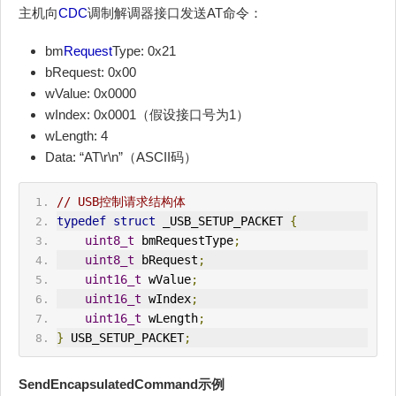
主机向
CDC
调制解调器接口发送AT命令：
bm
Request
Type: 0x21
bRequest: 0x00
wValue: 0x0000
wIndex: 0x0001（假设接口号为1）
wLength: 4
Data: “AT\r\n”（ASCII码）
// USB控制请求结构体
typedef
struct
 _USB_
SETUP
_P
ACK
ET 
{
uint8_t
 bmRequestType
;
uint8_t
 bRequest
;
uint16_t
 wValue
;
uint16_t
 wIndex
;
uint16_t
 wLength
;
}
 USB_
SETUP
_P
ACK
ET
;
SendEncapsulatedCommand示例