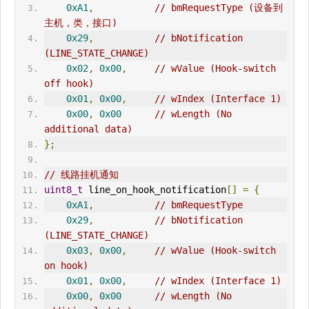
0xA1
,
// bm
Request
Type (设备到
主机，类，接口)
0x29
,
// bNotification 
(L
IN
E_STATE_CHANGE)
0x02
,
0x00
,
// wValue (Hook-switch 
off hook)
0x01
,
0x00
,
// wIndex (Interface 1)
0x00
,
0x00
// wLength (No 
additional data)
};
// 线路挂机通知
uint8_t
 line_on_hook_notification
[]
=
{
0xA1
,
// bm
Request
Type
0x29
,
// bNotification 
(L
IN
E_STATE_CHANGE)
0x03
,
0x00
,
// wValue (Hook-switch 
on hook)
0x01
,
0x00
,
// wIndex (Interface 1)
0x00
,
0x00
// wLength (No 