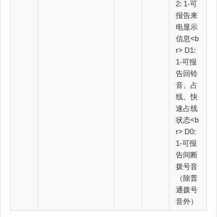
2: 1-可
报告来
电显示
信息<b
r> D1:
1-可报
告回铃
音、占
线、快
速占线
状态<b
r> D0:
1-可报
告间断
拨号音
（除普
通拨号
音外）