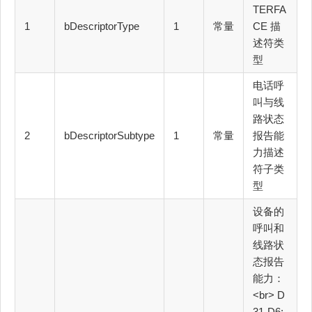
TERFA
1
bDescriptorType
1
常量
CE 描
述符类
型
电话呼
叫与线
路状态
2
bDescriptorSubtype
1
常量
报告能
力描述
符子类
型
设备的
呼叫和
线路状
态报告
能力：
<br> D
31-D6: