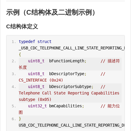
示例（C结构体及二进制示例）
C结构体定义
typedef
struct
_USB_
CDC
_TELEPHONE_CALL_L
IN
E_STATE_REPORT
IN
{
uint8_t
  bFunctionLength
;
// 描述符
长度
uint8_t
  bDescriptorType
;
// 
CS_INTERFACE (0x24)
uint8_t
  bDescriptorSubtype
;
// 
Telephone Call State Reporting Capabilities 
subtype (0x05)
uint32_t
 bmCapabilities
;
// 能力位
图
}
USB_
CDC
_TELEPHONE_CALL_LINE_STATE_REPORTING_DESC