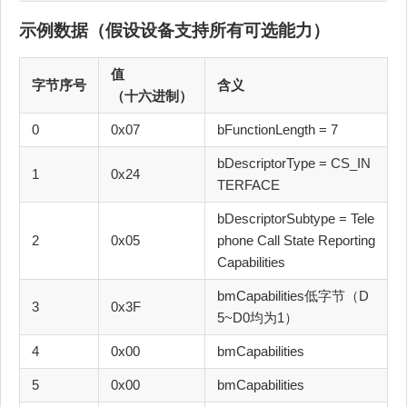
示例数据（假设设备支持所有可选能力）
值
字节序号
含义
（十六进制）
0
0x07
bFunctionLength = 7
bDescriptorType = CS_IN
1
0x24
TERFACE
bDescriptorSubtype = Tele
2
0x05
phone Call State Reporting
Capabilities
bmCapabilities低字节（D
3
0x3F
5~D0均为1）
4
0x00
bmCapabilities
5
0x00
bmCapabilities