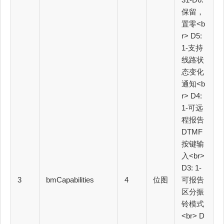
保留，
置零<b
r> D5:
1-支持
线路状
态变化
通知<b
r> D4:
1-可远
程报告
DTMF
按键输
入<br>
D3: 1-
3
bmCapabilities
4
位图
可报告
区分振
铃模式
<br> D