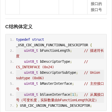
接口的
接口号
C结构体定义
typedef
struct
_USB_
CDC
_UNION_FUNCTIONAL_DESCRIPTOR 
{
uint8_t
 bFunctionLength
;
// 描述符长
度
uint8_t
 bDescriptorType
;
// 
CS_
IN
TERFACE (0x24)
uint8_t
 bDescriptorSubtype
;
// Union 
subtype (0x06)
uint8_t
 bMasterInterface
;
// 主控接口
号
uint8_t
 bSlaveInterface
[
1
];
// 从属接口
号（可变长度，实际数量由bFunctionLength决定）
}
 USB_
CDC
_UNION_FUNCTIONAL_DESCRIPTOR
;