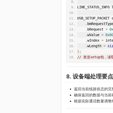
LINE_STATUS_INFO 
USB_
SETUP
_P
ACK
ET 
.
bm
Request
Typ
.
bRequest 
=
0
.
wValue 
=
0x0
.
wIndex 
=
 int
.
wLength 
=
si
};
// 发送setup包，读取
8. 设备端处理要
返回当前线路状态的完
确保返回的数据与当前
根据实际通话数量调整