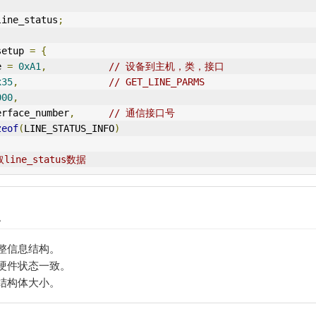
line_status
;
setup 
=
{
e 
=
0xA1
,
// 设备到主机，类，接口
x35
,
// GET_LINE_PARMS
000
,
erface_number
,
// 通信接口号
zeof
(
LINE_STATUS_INFO
)
line_status数据
点
整信息结构。
硬件状态一致。
结构体大小。