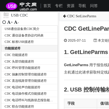
首页
专栏
资源
导航
问答
|
USB CDC
CDC SetLineParms
+
-
CDC GetLinePa
USB通信设备类CDC简介
CDC 通信设备类协议代码表
2025-07-11
本文链接为
CDC 标准USB描述符
功能描述符
1. GetLinePar
CDC 功能描述符
CDC 头部功能描述符
GetLineParms
用于报告线
CDC 呼叫管理功能描述符
主机通过此请求获取特定线
CDC 抽象控制管理功能描述符
CDC 直连线路管理功能描述符
CDC 电话铃声功能描述符
2. USB
控制传输
CDC 电话操作模式功能描述符
CDC 电话呼叫与线路状态报告能力描述符
字段
值/
CDC 联合功能描述符