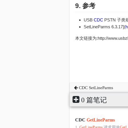
9. 参考
USB
CDC
PSTN 子类规范
SetLineParms 6.3.17](
h
本文链接为:http://www.usb
CDC SetLineParms
0 篇笔记
CDC
GetLineParms
1.
GetLineParms
请求用途
GetL