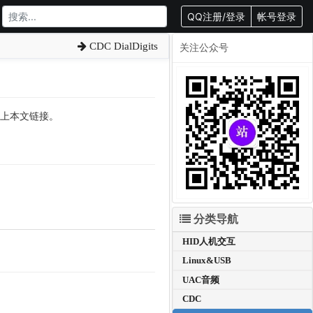
QQ注册/登录
帐号登录
CDC DialDigits
关注公众号
转载请附上本文链接。
分类导航
HID人机交互
Linux&USB
UAC音频
CDC