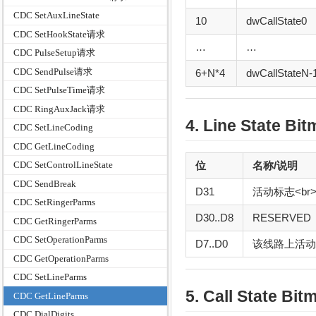
CDC SetAuxLineState
10
dwCallState0
CDC SetHookState请求
…
…
CDC PulseSetup请求
CDC SendPulse请求
6+N*4
dwCallStateN-
CDC SetPulseTime请求
CDC RingAuxJack请求
4. Line State B
CDC SetLineCoding
CDC GetLineCoding
位
名称/说明
CDC SetControlLineState
CDC SendBreak
D31
活动标志<br
CDC SetRingerParms
D30..D8
RESERVE
CDC GetRingerParms
CDC SetOperationParms
D7..D0
该线路上活动
CDC GetOperationParms
CDC SetLineParms
5. Call State B
CDC GetLineParms
CDC DialDigits