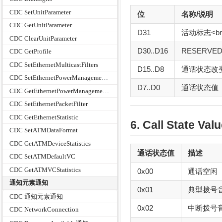
CDC SetUnitParameter
位
名称/说明
CDC GetUnitParameter
D31
活动标志<b
CDC ClearUnitParameter
D30..D16
RESERV
CDC GetProfile
CDC SetEthernetMulticastFilters
D15..D8
通话状态改变值
CDC SetEthernetPowerManagementPatternFilter
D7..D0
通话状态值（见
CDC GetEthernetPowerManagementPatternFilter
CDC SetEthernetPacketFilter
CDC GetEthernetStatistic
6. Call State Va
CDC SetATMDataFormat
CDC GetATMDeviceStatistics
通话状态值
描述
CDC SetATMDefaultVC
CDC GetATMVCStatistics
0x00
通话空闲
通知元素通知
0x01
典型拨号
CDC 通知元素通知
0x02
中断拨号
CDC NetworkConnection