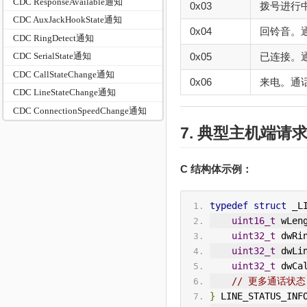
CDC ResponseAvailable通知
0x03
拨号进行
CDC AuxJackHookState通知
0x04
回铃音。通
CDC RingDetect通知
0x05
已连接。通
CDC SerialState通知
CDC CallStateChange通知
0x06
来电。通话
CDC LineStateChange通知
CDC ConnectionSpeedChange通知
7. 典型主机端请
C 结构体示例：
typedef
struct
 _L
uint16_t
 wLen
uint32_t
 dwRi
uint32_t
 dwLi
uint32_t
 dwCa
// 更多通话状态.
}
 LINE_STATUS_INF