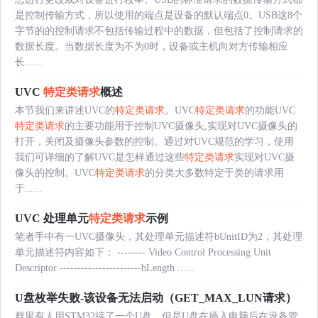
是控制传输方式，所以使用的端点是设备的默认端点0。USB这8个
字节的的控制请求不包括传输过程中的数据，但包括了控制请求的
数据长度。当数据长度为不为0时，设备或主机向对方传输相应
长......
UVC
特定类请求
概述
本节我们来讲述UVC的
特定类请求
。UVC
特定类请求
的功能UVC
特定类请求
的主要功能用于控制UVC摄像头,实现对UVC摄像头的
打开，关闭及摄像头参数的控制。通过对UVC规范的学习，使用
我们可详细的了解UVC是怎样通过这些
特定类请求
实现对UVC摄
像头的控制。UVC
特定类请求
的分类大多数特定于类的请求用
于......
UVC 处理单元
特定类请求
示例
笔者手中有一UVC摄像头，其处理单元描述符bUnitID为2，其处理
单元描述符内容如下： -------- Video Control Processing Unit
Descriptor -----------------------bLength ......
U盘枚举失败-该设备无法启动（GET_MAX_LUN请求）
群里有人用STM32搞了一个U盘，但是U盘在插入电脑后在设备管