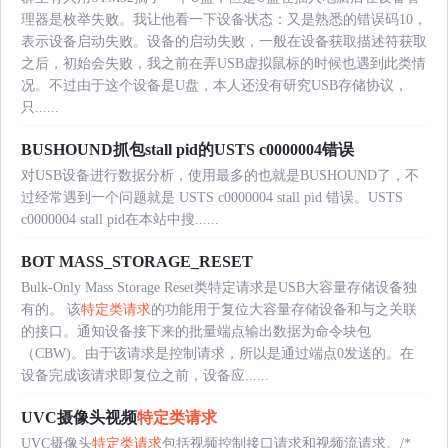
理器是枚举失败。我让他看一下设备状态：又是熟悉的错误码10，
表示设备启动失败。设备的启动失败，一般在设备获取描述符获取
之后，初始会失败，我之前在弄USB虚拟鼠标的时候也遇到此类情
况。不过由于这个设备是U盘，本人还没有研究USB存储协议，
只......
BUSHOUND抓包stall pid的USTS c0000004错误
对USB设备进行数据分析，使用最多的也就是BUSHOUND了，不
过经常遇到一个问题就是 USTS c0000004 stall pid 错误。USTS
c0000004 stall pid在本站中搜......
BOT MASS_STORAGE_RESET
Bulk-Only Mass Storage Reset类特定请求是USB大容量存储设备独
有的。 该
特定类请求
的功能用于复位大容量存储设备和与之关联
的接口。通知设备接下来的批量端点输出数据为命令块包
（CBW)。由于该请求是控制请求，所以是通过端点0发送的。在
设备完成该请求即复位之前，设备应......
UVC摄像头视频
特定类请求
UVC摄像头
特定类请求
包括视频控制接口请求和视频流请求。/*