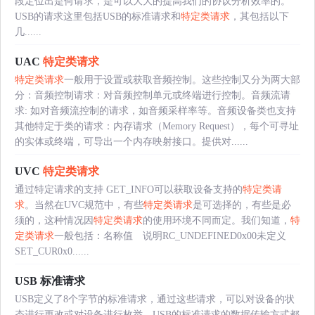
段定位出是何请求，是可以大大的提高我们的协议分析效率的。
USB的请求这里包括USB的标准请求和
特定类请求
，其包括以下
几......
UAC
特定类请求
特定类请求
一般用于设置或获取音频控制。这些控制又分为两大部
分：音频控制请求：对音频控制单元或终端进行控制。音频流请
求: 如对音频流控制的请求，如音频采样率等。音频设备类也支持
其他特定于类的请求：内存请求（Memory Request），每个可寻址
的实体或终端，可导出一个内存映射接口。提供对......
UVC
特定类请求
通过特定请求的支持 GET_INFO可以获取设备支持的
特定类请
求
。当然在UVC规范中，有些
特定类请求
是可选择的，有些是必
须的，这种情况因
特定类请求
的使用环境不同而定。我们知道，
特
定类请求
一般包括：名称值 说明RC_UNDEFINED0x00未定义
SET_CUR0x0......
USB 标准请求
USB定义了8个字节的标准请求，通过这些请求，可以对设备的状
态进行更改或对设备进行枚举。USB的标准请求的数据传输方式都