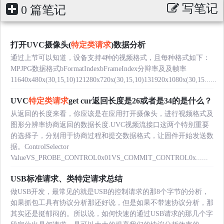
写笔记
0 篇笔记
打开UVC摄像头(
特定类请求
)数据分析
通过上节可以知道，设备支持4种的视频格式，且每种格式如下：
MPJPG数据格式bFormatIndexbFrameIndex分辩率及及帧率
11640x480x(30,15,10)121280x720x(30,15,10)131920x1080x(30,15......
UVC
特定类请求
get cur返回长度是26或者是34的是什么？
从返回的长度来看，你应该是在应用打开摄像头，进行视频格式及
图形分辨率协商返回的数据长度.UVC视频流接口这两个特别重要
的选择子，分别用于协商过程和提交数据格式，让固件开始发送数
据。ControlSelector
ValueVS_PROBE_CONTROL0x01VS_COMMIT_CONTROL0x......
USB标准请求、类特定请求总结
做USB开发，最常见的就是USB的控制请求的那8个字节的分析，
如果抓包工具有协议分析那还好说，但是如果不带速协议分析，那
其实还是挺郁闷的。所以说，如何快速的通过USB请求的那几个字