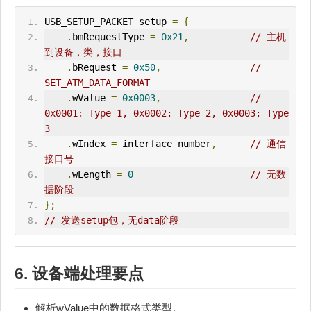
USB_
SETUP
_P
ACK
ET setup 
=
{
.
bm
Request
Type 
=
0x21
,
// 主机
到设备，类，接口
.
bRequest 
=
0x50
,
// 
SET_ATM_DATA_FORMAT
.
wValue 
=
0x0003
,
// 
0x0001: Type 1, 0x0002: Type 2, 0x0003: Type 
3
.
wIndex 
=
 interface_number
,
// 通信
接口号
.
wLength 
=
0
// 无数
据阶段
};
// 发送setup包，无data阶段
6. 设备端处理要点
解析wValue中的数据格式类型。