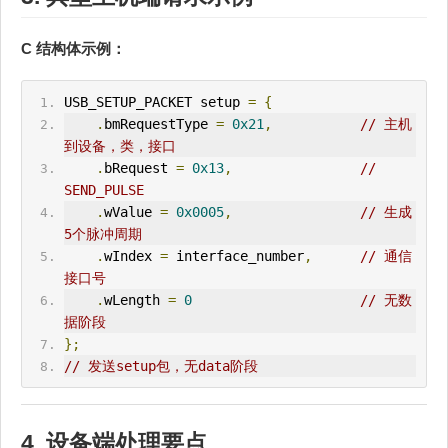
C 结构体示例：
USB_
SETUP
_P
ACK
ET setup 
=
{
.
bm
Request
Type 
=
0x21
,
// 主机
到设备，类，接口
.
bRequest 
=
0x13
,
// 
SEND_PULSE
.
wValue 
=
0x0005
,
// 生成
5个脉冲周期
.
wIndex 
=
 interface_number
,
// 通信
接口号
.
wLength 
=
0
// 无数
据阶段
};
// 发送setup包，无data阶段
4. 设备端处理要点