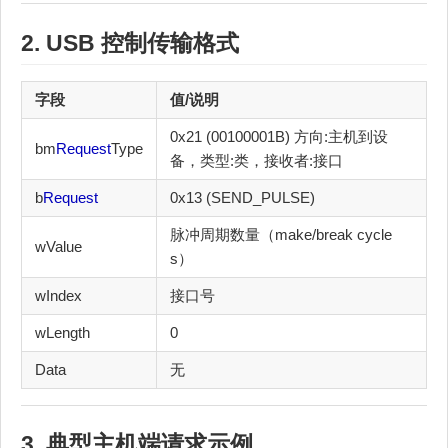
2. USB
控制传输
格式
字段
值/说明
0x21 (00100001B) 方向:主机到设
bm
Request
Type
备，类型:类，接收者:接口
b
Request
0x13 (SEND_PULSE)
脉冲周期数量（make/break cycle
wValue
s）
wIndex
接口号
wLength
0
Data
无
3. 典型主机端请求示例