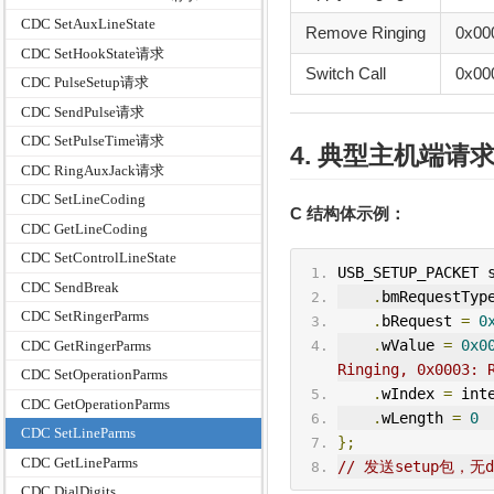
CDC SetAuxLineState
Remove Ringing
0x00
CDC SetHookState请求
Switch Call
0x00
CDC PulseSetup请求
CDC SendPulse请求
CDC SetPulseTime请求
4. 典型主机端请
CDC RingAuxJack请求
CDC SetLineCoding
C 结构体示例：
CDC GetLineCoding
CDC SetControlLineState
USB_
SETUP
_P
ACK
ET 
CDC SendBreak
.
bm
Request
Typ
CDC SetRingerParms
.
bRequest 
=
0
.
wValue 
=
0x0
CDC GetRingerParms
Ringing, 0x0003: 
CDC SetOperationParms
.
wIndex 
=
 int
CDC GetOperationParms
.
wLength 
=
0
CDC SetLineParms
};
CDC GetLineParms
// 发送setup包，无
CDC DialDigits