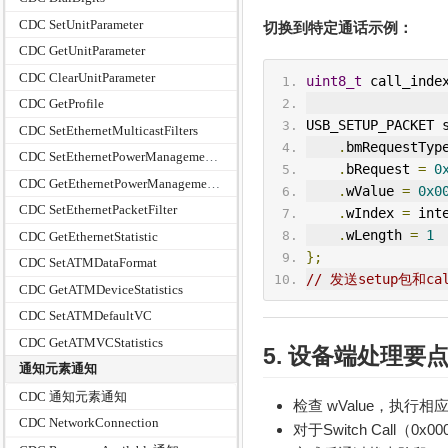
CDC SetUnitParameter
切换到特定通话示例：
CDC GetUnitParameter
CDC ClearUnitParameter
uint8_t
 call_inde
CDC GetProfile
USB_
SETUP
_P
ACK
ET 
CDC SetEthernetMulticastFilters
.
bmRequestTyp
CDC SetEthernetPowerManagementPatternFilter
.
bRequest 
=
0
CDC GetEthernetPowerManagementPatternFilter
.
wValue 
=
0x0
CDC SetEthernetPacketFilter
.
wIndex 
=
 int
.
wLength 
=
1
CDC GetEthernetStatistic
};
CDC SetATMDataFormat
// 发送setup包和ca
CDC GetATMDeviceStatistics
CDC SetATMDefaultVC
CDC GetATMVCStatistics
5. 设备端处理要
通知元素通知
CDC 通知元素通知
检查 wValue，执行
CDC NetworkConnection
对于Switch Call（