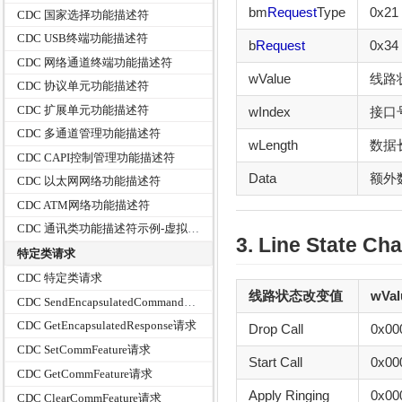
bm
Request
Type
0x2
CDC 国家选择功能描述符
CDC USB终端功能描述符
b
Request
0x34
CDC 网络通道终端功能描述符
wValue
线路状
CDC 协议单元功能描述符
CDC 扩展单元功能描述符
wIndex
接口
CDC 多通道管理功能描述符
wLength
数据
CDC CAPI控制管理功能描述符
Data
额外
CDC 以太网网络功能描述符
CDC ATM网络功能描述符
CDC 通讯类功能描述符示例-虚拟串口
3. Line State Ch
特定类请求
CDC 特定类请求
线路状态改变值
wVal
CDC SendEncapsulatedCommand请求
CDC GetEncapsulatedResponse请求
Drop Call
0x00
CDC SetCommFeature请求
Start Call
0x00
CDC GetCommFeature请求
Apply Ringing
0x00
CDC ClearCommFeature请求