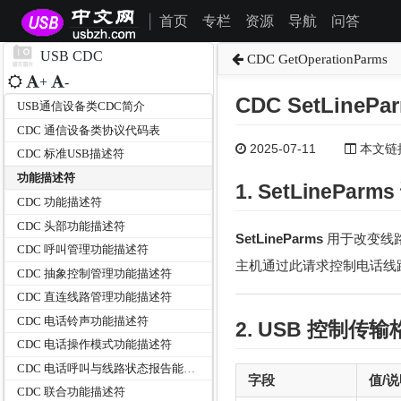
首页
专栏
资源
导航
问答
|
USB CDC
CDC GetOperationParms
+
-
CDC SetLinePa
USB通信设备类CDC简介
CDC 通信设备类协议代码表
2025-07-11
本文链接为
CDC 标准USB描述符
功能描述符
1. SetLinePar
CDC 功能描述符
CDC 头部功能描述符
SetLineParms
用于改变线
CDC 呼叫管理功能描述符
主机通过此请求控制电话线
CDC 抽象控制管理功能描述符
CDC 直连线路管理功能描述符
CDC 电话铃声功能描述符
2. USB
控制传输
CDC 电话操作模式功能描述符
CDC 电话呼叫与线路状态报告能力描述符
字段
值/
CDC 联合功能描述符