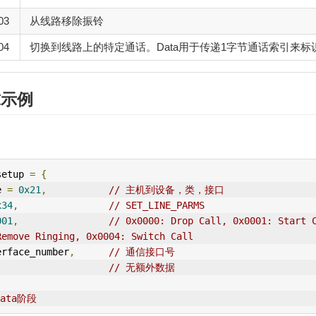
03
从线路移除振铃
04
切换到线路上的特定通话。Data用于传递1字节通话索引来标
求示例
setup 
=
{
e 
=
0x21
,
// 主机到设备，类，接口
x34
,
// SET_L
IN
E_PARMS
001
,
// 0x0000: Drop Call, 0x0001: Start C
Remove Ringing, 0x0004: Switch Call
erface_number
,
// 通信接口号
// 无额外数据
data阶段