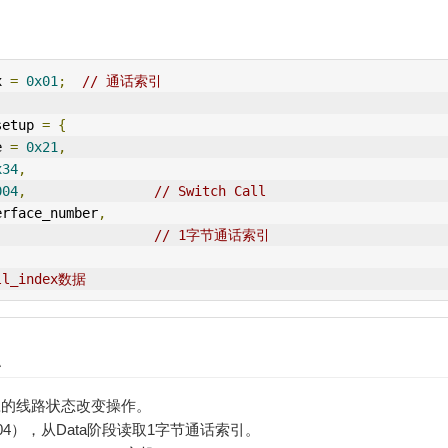
x 
=
0x01
;
// 通话索引
setup 
=
{
e 
=
0x21
,
x34
,
004
,
// Switch Call
erface_number
,
// 1字节通话索引
ll_index数据
点
相应的线路状态改变操作。
0x0004），从Data阶段读取1字节通话索引。