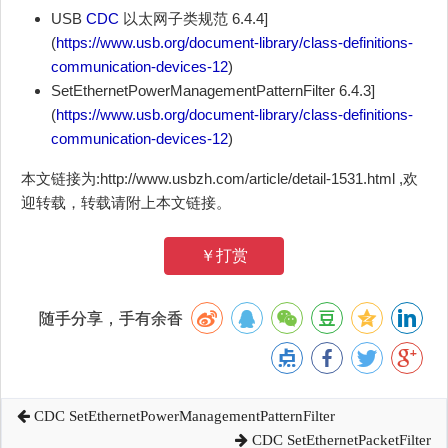
USB
CDC
以太网子类规范 6.4.4]
(
https://www.usb.org/document-library/class-definitions-
communication-devices-12
)
SetEthernetPowerManagementPatternFilter 6.4.3]
(
https://www.usb.org/document-library/class-definitions-
communication-devices-12
)
本文链接为:http://www.usbzh.com/article/detail-1531.html ,欢
迎转载，转载请附上本文链接。
￥打赏
随手分享，手有余香
CDC SetEthernetPowerManagementPatternFilter
CDC SetEthernetPacketFilter