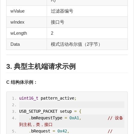
wValue
过滤器编号
wIndex
接口号
wLength
2
Data
模式活动布尔值（2字节）
3. 典型主机端请求示例
C 结构体示例：
uint16_t
 pattern_active
;
USB_
SETUP
_P
ACK
ET setup 
=
{
.
bm
Request
Type 
=
0xA1
,
// 设备
到主机，类，接口
.
bRequest 
=
0x42
,
// 