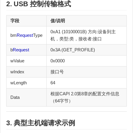
2. USB
控制传输
格式
字段
值/说明
0xA1 (10100001B) 方向:设备到主
bm
Request
Type
机，类型:类，接收者:接口
b
Request
0x3A (GET_PROFILE)
wValue
0x0000
wIndex
接口号
wLength
64
根据CAPI 2.0第8章的配置文件信息
Data
（64字节）
3. 典型主机端请求示例