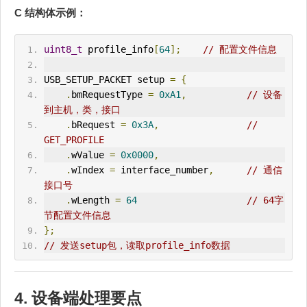
C 结构体示例：
uint8_t
 profile_info
[
64
];
// 配置文件信息
USB_
SETUP
_P
ACK
ET setup 
=
{
.
bm
Request
Type 
=
0xA1
,
// 设备
到主机，类，接口
.
bRequest 
=
0x3A
,
// 
GET_PROFILE
.
wValue 
=
0x0000
,
.
wIndex 
=
 interface_number
,
// 通信
接口号
.
wLength 
=
64
// 64字
节配置文件信息
};
// 发送setup包，读取profile_info数据
4. 设备端处理要点