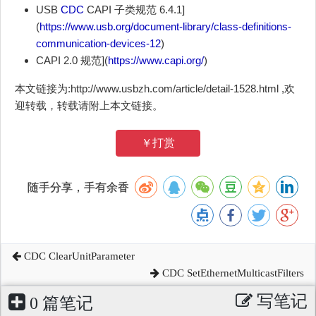
USB
CDC
CAPI 子类规范 6.4.1]
(
https://www.usb.org/document-library/class-definitions-
communication-devices-12
)
CAPI 2.0 规范](
https://www.capi.org/
)
本文链接为:http://www.usbzh.com/article/detail-1528.html ,欢
迎转载，转载请附上本文链接。
￥打赏
随手分享，手有余香
CDC ClearUnitParameter
CDC SetEthernetMulticastFilters
写笔记
0 篇笔记