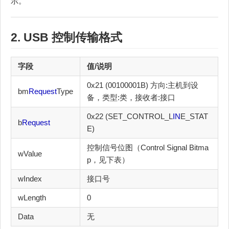
示。
2. USB
控制传输
格式
字段
值/说明
0x21 (00100001B) 方向:主机到设
bm
Request
Type
备，类型:类，接收者:接口
0x22 (SET_CONTROL_L
IN
E_STAT
b
Request
E)
控制信号位图（Control Signal Bitma
wValue
p，见下表）
wIndex
接口号
wLength
0
Data
无