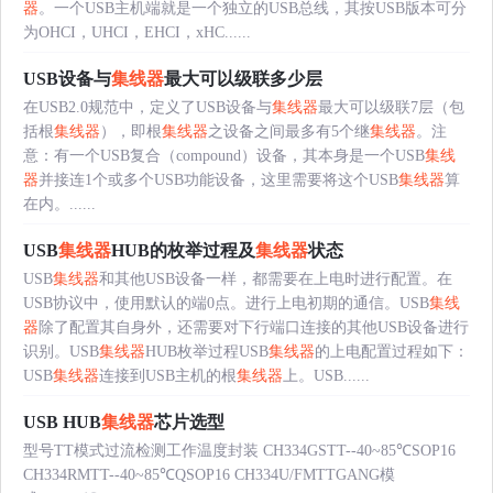
器
。一个USB主机端就是一个独立的USB总线，其按USB版本可分
为OHCI，UHCI，EHCI，xHC......
USB设备与
集线器
最大可以级联多少层
在USB2.0规范中，定义了USB设备与
集线器
最大可以级联7层（包
括根
集线器
），即根
集线器
之设备之间最多有5个继
集线器
。注
意：有一个USB复合（compound）设备，其本身是一个USB
集线
器
并接连1个或多个USB功能设备，这里需要将这个USB
集线器
算
在内。......
USB
集线器
HUB的枚举过程及
集线器
状态
USB
集线器
和其他USB设备一样，都需要在上电时进行配置。在
USB协议中，使用默认的端0点。进行上电初期的通信。USB
集线
器
除了配置其自身外，还需要对下行端口连接的其他USB设备进行
识别。USB
集线器
HUB枚举过程USB
集线器
的上电配置过程如下：
USB
集线器
连接到USB主机的根
集线器
上。USB......
USB HUB
集线器
芯片选型
型号TT模式过流检测工作温度封装 CH334GSTT--40~85℃SOP16
CH334RMTT--40~85℃QSOP16 CH334U/FMTTGANG模