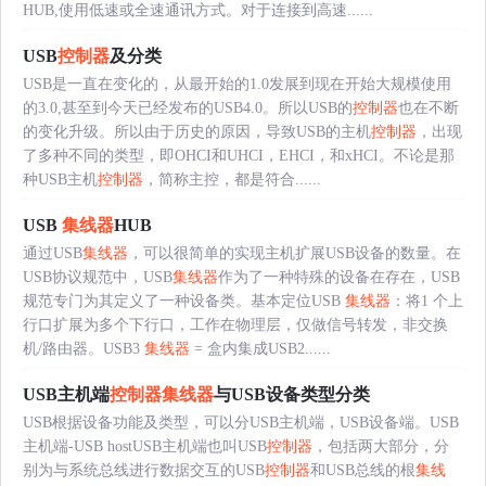
HUB,使用低速或全速通讯方式。对于连接到高速......
USB
控制器
及分类
USB是一直在变化的，从最开始的1.0发展到现在开始大规模使用
的3.0,甚至到今天已经发布的USB4.0。所以USB的
控制器
也在不断
的变化升级。所以由于历史的原因，导致USB的主机
控制器
，出现
了多种不同的类型，即OHCI和UHCI，EHCI，和xHCI。不论是那
种USB主机
控制器
，简称主控，都是符合......
USB
集线器
HUB
通过USB
集线器
，可以很简单的实现主机扩展USB设备的数量。在
USB协议规范中，USB
集线器
作为了一种特殊的设备在存在，USB
规范专门为其定义了一种设备类。基本定位USB
集线器
：将1 个上
行口扩展为多个下行口，工作在物理层，仅做信号转发，非交换
机/路由器。USB3
集线器
= 盒内集成USB2......
USB主机端
控制器
集线器
与USB设备类型分类
USB根据设备功能及类型，可以分USB主机端，USB设备端。USB
主机端-USB hostUSB主机端也叫USB
控制器
，包括两大部分，分
别为与系统总线进行数据交互的USB
控制器
和USB总线的根
集线