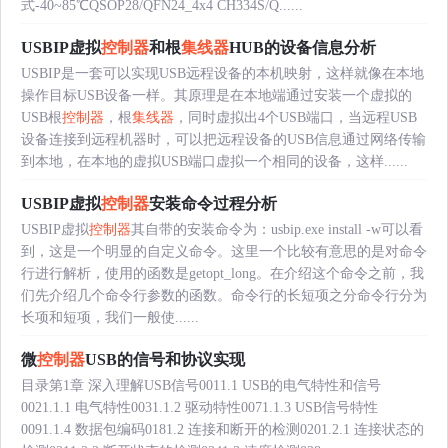
式-40~85℃QSOP28/QFN24_4x4 CH334S/Q......
USBIP虚拟
控制器
和根
集线器
HUB的设备信息分析
USBIP是一套可以实现USB远程设备的本机映射，这样就像在本地
操作目标USB设备一样。其原理是在本地端通过安装一个虚拟的
USB根
控制器
，根
集线器
，同时虚拟出4个USB端口，当远程USB
设备连接到远程机器时，可以把远程设备的USB信息通过网络传输
到本地，在本地的虚拟USB端口虚拟一个相同的设备，这样......
USBIP虚拟
控制器
安装命令过程分析
USBIP虚拟
控制器
其自带的安装命令为：usbip.exe install -w可以看
到，这是一个明显的自定义命令。这里一个比较有意思的是对命令
行进行解析，使用的函数是getopt_long。在介绍这个命令之前，我
们先介绍几个命令行参数的函数。命令行的长短项之分命令行分为
长项和短项，我们一般使......
微
控制器
USB的信号和协议实现
目录第1章 深入理解USB信号0011.1 USB的电气特性和信号
0021.1.1 电气特性0031.1.2 驱动特性0071.1.3 USB信号特性
0091.1.4 数据包编码0181.2 连接和断开的检测0201.2.1 连接状态的