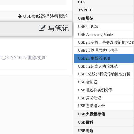
CDC
TYPE-C
USB集线器描述符概述
USB规范
写笔记
USB2.0规范
USB Accessory Mode
USB2.0令牌、事务及传输抓包
USB2.0物理层的电信号
ORT_CONNECT✓删除/更新
USB2.0集线器HUB
USB3.2超高速协议规范
USB3总线分析仪传输抓包分析
USB控制器
USB描述符实例分享
USB调试笔记
USB连接器大全
USB大容量存储
USB百科
USB周边