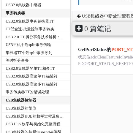
USB2.0集线器中继器
事务转换器
USB集线器中断处理流程
USB2.0集线器事务转换器TT
0 篇笔记
TT低全速-批量控制事务转换
USB 2.0 TT 拆分事务技术解析：原理、计算与设计逻辑
USB主机中断split事务传输
GetPortStatus的
PORT_S
集线器TT中断split事务序列
状态位ack:ClearFeatureIoInval
等时拆分事务
PDOPORT_STATUS_RESETFEA
USB2.0集线器的单TT和多TT
USB2.0集线器高速单TT描述符
USB2.0集线器高速多TT描述符
事务传换器TT的错误处理
USB集线器控制器
USB集线器的复位
USB集线器HUB的枚举过程及集线器状态
USB Hub 枚举与初始化完整流程
USB集线器的挂起Suspend与唤醒Resume