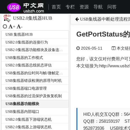
首页
专栏
资源
导航
问答
|
USB2.0集线器HUB
USB集线器中断处理流程
+
-
GetPortStatu
USB 集线器HUB
USB2.0集线器的连接行为
2026-05-11
本文链接为
USB2.0集线器功能模块及设备连接路由
USB集线器的工作模式
您好，该文仅对付费用户可
USB2.0集线器总线状态评估
本文链接为:http://www.usb
USB集线器的位时间与帧/微帧定时器
USB集线器错误检测的原理与时机
USB集线器端口电源管理
USB集线器的过流保护及恢复机制
USB集线器功能模块
USB集线器内部端口
HID人机交互QQ群：564
USB2.0集线器下游端状态机
QQ群：258159197 
USB2.0集线器上游端状态机
952873936 USB技术交