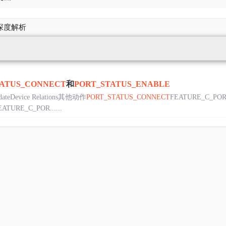
深度解析
TATUS_CONNECT
和
PORT_STATUS_ENABLE
idateDevice Relations其他动作
PORT_STATUS_CONNECT
FEATURE_C_P
TURE_C_POR......