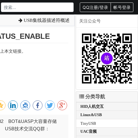
QQ注册/登录
帐号登录
USB集线器描述符概述
关注公众号
ATUS_ENABLE
转载请附上本文链接。
分类导航
HID人机交互
Linux&USB
032 BOT&UASP大容量存储
TinyUSB
376 USB技术交流QQ群：
UAC音频