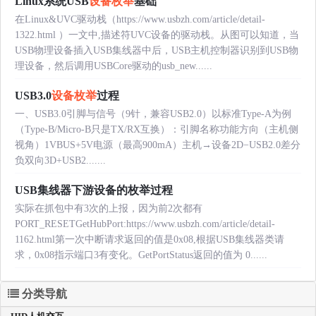
Linux系统USB
设备枚举
基础
在Linux&UVC驱动栈（https://www.usbzh.com/article/detail-
1322.html ）一文中,描述符UVC设备的驱动栈。从图可以知道，当
USB物理设备插入USB集线器中后，USB主机控制器识别到USB物
理设备，然后调用USBCore驱动的usb_new......
USB3.0
设备枚举
过程
一、USB3.0引脚与信号（9针，兼容USB2.0）以标准Type‑A为例
（Type‑B/Micro‑B只是TX/RX互换）：引脚名称功能方向（主机侧
视角）1VBUS+5V电源（最高900mA）主机→设备2D−USB2.0差分
负双向3D+USB2.......
USB集线器下游设备的枚举过程
实际在抓包中有3次的上报，因为前2次都有
PORT_RESETGetHubPort:https://www.usbzh.com/article/detail-
1162.html第一次中断请求返回的值是0x08,根据USB集线器类请
求，0x08指示端口3有变化。GetPortStatus返回的值为 0......
分类导航