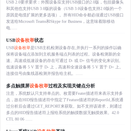
USB 2.0要求要求：外围设备应支持USB接口的2.0版，包括摄像头
和其他也支持USB 3.0版的设备（USB 3.0设备也支持2.0版的一个
原因是电缆扩展的更多选项）。所有HID命令都必须通过USB接口
发送给Microsoft Teams和Skype for Business，这意味着除移动
电......
USB
设备枚举
状态
USB
设备枚举
是USB主机检测设备存在,并执行一系列的操作以确
保将设备端点添加到主机服务端点列表的过程。设备检测新的全
速、高速或低速设备的存在可通过 D- 或 D+ 信号的变化来识别。
低速设备将 5 V 置于 D- 上，高速和全速设备将 5 V 置于 D+ 上。
连接信号由集线器检测并报告给主机。......
多点触摸屏
设备枚举
过程及实现关键点分析
注意，系统默认只支持单点的。枚需要Feater描述符来表示支持多
点，故在HID报告描述符中指定了Feature描述符的ReportId,系统通
过分析后会通过GET_REPORT来获取。如不支持该请求，则通过
多点的HID报告描述符上报给系统的触摸数据无触摸效果。42.0
CTL 80 06 ......