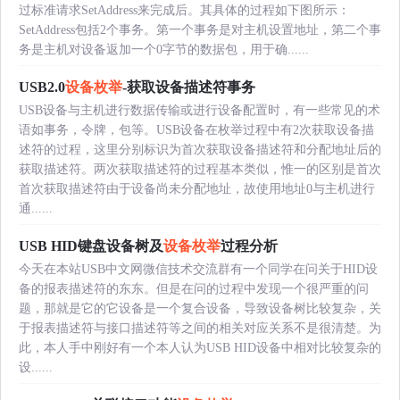
过标准请求SetAddress来完成后。其具体的过程如下图所示：
SetAddress包括2个事务。第一个事务是对主机设置地址，第二个事
务是主机对设备返加一个0字节的数据包，用于确......
USB2.0
设备枚举
-获取设备描述符事务
USB设备与主机进行数据传输或进行设备配置时，有一些常见的术
语如事务，令牌，包等。USB设备在枚举过程中有2次获取设备描
述符的过程，这里分别标识为首次获取设备描述符和分配地址后的
获取描述符。两次获取描述符的过程基本类似，惟一的区别是首次
首次获取描述符由于设备尚未分配地址，故使用地址0与主机进行
通......
USB HID键盘设备树及
设备枚举
过程分析
今天在本站USB中文网微信技术交流群有一个同学在问关于HID设
备的报表描述符的东东。但是在问的过程中发现一个很严重的问
题，那就是它的它设备是一个复合设备，导致设备树比较复杂，关
于报表描述符与接口描述符等之间的相关对应关系不是很清楚。为
此，本人手中刚好有一个本人认为USB HID设备中相对比较复杂的
设......